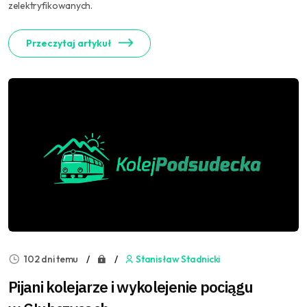
zelektryfikowanych.
Przeczytaj artykuł
102 dni temu
Stanisław Stadnicki
Pijani kolejarze i wykolejenie pociągu