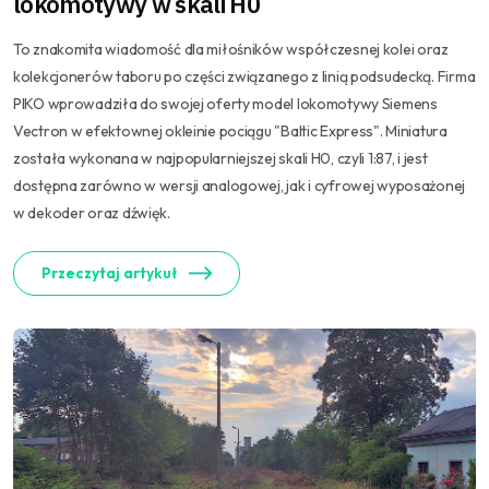
lokomotywy w skali H0
To znakomita wiadomość dla miłośników współczesnej kolei oraz
kolekcjonerów taboru po części związanego z linią podsudecką. Firma
PIKO wprowadziła do swojej oferty model lokomotywy Siemens
Vectron w efektownej okleinie pociągu "Baltic Express". Miniatura
została wykonana w najpopularniejszej skali H0, czyli 1:87, i jest
dostępna zarówno w wersji analogowej, jak i cyfrowej wyposażonej
w dekoder oraz dźwięk.
Przeczytaj artykuł