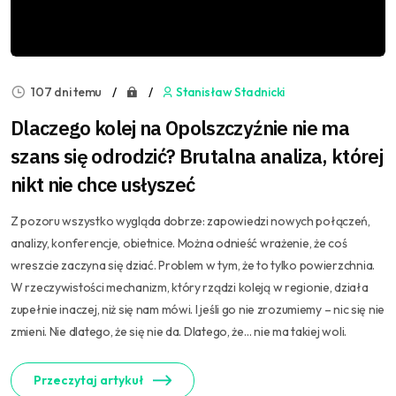
107 dni temu
Stanisław Stadnicki
Dlaczego kolej na Opolszczyźnie nie ma
szans się odrodzić? Brutalna analiza, której
nikt nie chce usłyszeć
Z pozoru wszystko wygląda dobrze: zapowiedzi nowych połączeń,
analizy, konferencje, obietnice. Można odnieść wrażenie, że coś
wreszcie zaczyna się dziać. Problem w tym, że to tylko powierzchnia.
W rzeczywistości mechanizm, który rządzi koleją w regionie, działa
zupełnie inaczej, niż się nam mówi. I jeśli go nie zrozumiemy – nic się nie
zmieni. Nie dlatego, że się nie da. Dlatego, że… nie ma takiej woli.
Przeczytaj artykuł