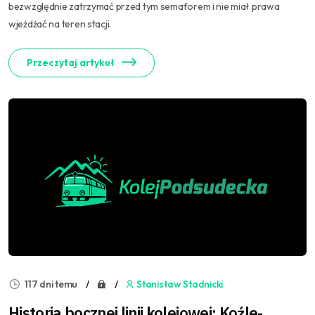
bezwzględnie zatrzymać przed tym semaforem i nie miał prawa
wjeżdżać na teren stacji.
Przeczytaj artykuł
117 dni temu
Stanisław Stadnicki
Historia bocznej linii kolejowej: Koźle-