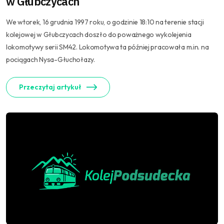
w Głubczycach
We wtorek, 16 grudnia 1997 roku, o godzinie 18:10 na terenie stacji
kolejowej w Głubczycach doszło do poważnego wykolejenia
lokomotywy serii SM42. Lokomotywa ta później pracowała m.in. na
pociągach Nysa-Głuchołazy.
Przeczytaj artykuł