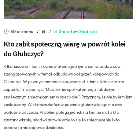
50 dni temu
Stanisław Stadnicki
Kto zabił społeczną wiarę w powrót kolei
do Głubczyc?
Kilkanaście dni temu rozmawiałem z jednym z samorządowców
zaangażowanych w temat odbudowy połączeń kolejowych do
Głubczyc. W pewnym momencie powiedział zdanie, które mocno
zapadło mi w pamięć: "Dawno nie spotkałem się z tak dużym
społecznym zniechęceniem wobec kolei". Przyznam, że nie byłem tym
zaskoczony. Wielu mieszkańców powiatu głubczyckiego ma dziś
podobne odczucia. Problem polega jednak na tym, że mało kto
zastanawia się, skąd właściwie wzięło się to zniechęcenie i kto
ponosi za nie odpowiedzialność.