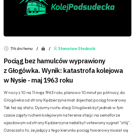
114 dni temu
Stanisław Stadnicki
Pociąg bez hamulców wyprawiony
z Głogówka. Wynik: katastrofa kolejowa
w Nysie - maj 1963 roku
W nocy z 10 na 11 maja 1963 roku, planowo 10 minut po północy, do
Głogówka od strony Kędzierzyna miał dojechać pociąg towarowy.
Tak też się stało. Dyżurny ruchu stacji Głogówek był jednak w tym
czasie zajęty ruchem kolejowym na terenie stacji i na semaforze
wjazdowym od strony Kędzierzyna nadal był ustawiony sygnał "stój".
Oznaczało to, że jadący z tego kierunku pociąg towarowy musiał się