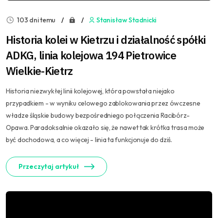
103 dni temu
Stanisław Stadnicki
Historia kolei w Kietrzu i działalność spółki
ADKG, linia kolejowa 194 Pietrowice
Wielkie-Kietrz
Historia niezwykłej linii kolejowej, która powstała niejako
przypadkiem - w wyniku celowego zablokowania przez ówczesne
władze śląskie budowy bezpośredniego połączenia Racibórz-
Opawa. Paradoksalnie okazało się, że nawet tak krótka trasa może
być dochodowa, a co więcej - linia ta funkcjonuje do dziś.
Przeczytaj artykuł