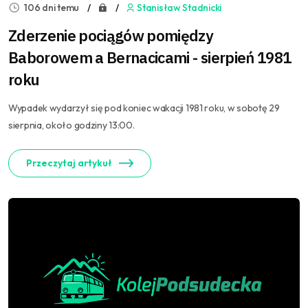
106 dni temu
Stanisław Stadnicki
Zderzenie pociągów pomiędzy
Baborowem a Bernacicami - sierpień 1981
roku
Wypadek wydarzył się pod koniec wakacji 1981 roku, w sobotę 29
sierpnia, około godziny 13:00.
Przeczytaj artykuł