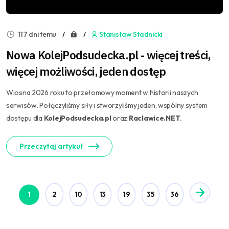
117 dni temu
Stanisław Stadnicki
Nowa KolejPodsudecka.pl - więcej treści,
więcej możliwości, jeden dostęp
Wiosna 2026 roku to przełomowy moment w historii naszych
serwisów. Połączyliśmy siły i stworzyliśmy jeden, wspólny system
dostępu dla
KolejPodsudecka.pl
oraz
Raclawice.NET
.
Przeczytaj artykuł
1
2
10
13
19
35
36