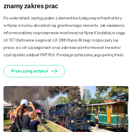
znamy zakres prac
Po wielu latach zastoju jeden z elementów kolejowej infrastruktury
w Nysie w końcu doczekał się gruntownego remontu. Jak niedawno
informowaliśmy na przeprawie mostowej na Nysie Kłodzkiej w ciągu
LK 137 (Katowice-Legnica) i LK 288 (Nysa-Brzeg) rozpoczęły się
prace, a o ich szczegółach oraz zakresie poinformował inwestor
czyli opolski oddział PKP PLK. Poniżej przytaczamy jego pełną treść:
Przeczytaj artykuł