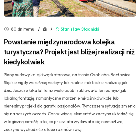
80 dni temu
Stanisław Stadnicki
Powstanie międzynarodowa kolejka
turystyczna? Projekt jest bliżej realizacji niż
kiedykolwiek
Plany budowy kolejki wąskotorowej na trasie Osoblaha-Racławice
Śląskie nigdy wcześniej nie były tak realne i tak bliskie realizacji jak
dziś. Jeszcze kilka lat temu wiele osób traktowało ten pomysł jak
lokalną fantazję, romantyczne marzenie miłośników kolei lub
nierealny projekt dla garstki pasjonatów. Tymczasem sytuacja zmienia
się na naszych oczach. Coraz więcej elementów zaczyna układać się
w logiczną całość, a to, co przez lata wydawało się niemożliwe,
zaczyna wychodzić z etapu rozmów i wizji.