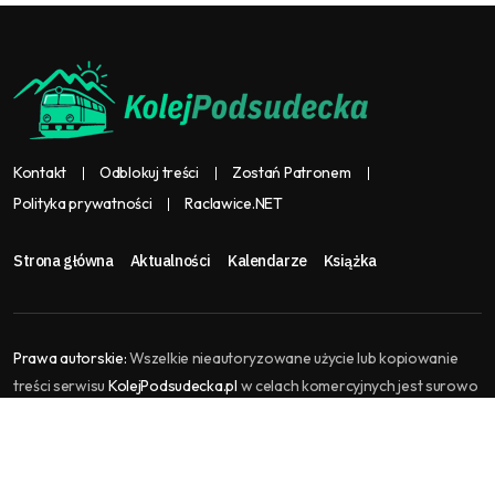
Kontakt
Odblokuj treści
Zostań Patronem
Polityka prywatności
Raclawice.NET
Strona główna
Aktualności
Kalendarze
Książka
Prawa autorskie:
Wszelkie nieautoryzowane użycie lub kopiowanie
treści serwisu
KolejPodsudecka.pl
w celach komercyjnych jest surowo
zabronione i stanowi naruszenie praw autorskich, które może
skutkować podjęciem kroków prawnych. KolejPodsudecka.pl jest
częścią serwisu
Raclawice.NET
, gromadzi i agreguje treści kolejowe.