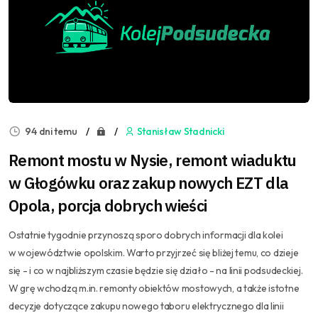
94 dni temu
Stanisław Stadnicki
Remont mostu w Nysie, remont wiaduktu
w Głogówku oraz zakup nowych EZT dla
Opola, porcja dobrych wieści
Ostatnie tygodnie przynoszą sporo dobrych informacji dla kolei
w województwie opolskim. Warto przyjrzeć się bliżej temu, co dzieje
się - i co w najbliższym czasie będzie się działo - na linii podsudeckiej.
W grę wchodzą m.in. remonty obiektów mostowych, a także istotne
decyzje dotyczące zakupu nowego taboru elektrycznego dla linii