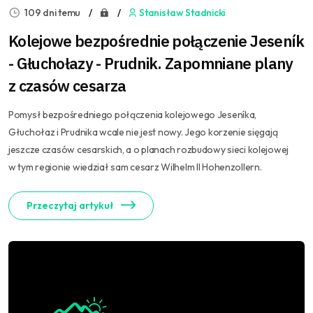
109 dni temu
Stanisław Stadnicki
Kolejowe bezpośrednie połączenie Jeseník
- Głuchołazy - Prudnik. Zapomniane plany
z czasów cesarza
Pomysł bezpośredniego połączenia kolejowego Jeseníka,
Głuchołaz i Prudnika wcale nie jest nowy. Jego korzenie sięgają
jeszcze czasów cesarskich, a o planach rozbudowy sieci kolejowej
w tym regionie wiedział sam cesarz Wilhelm II Hohenzollern.
Przeczytaj artykuł