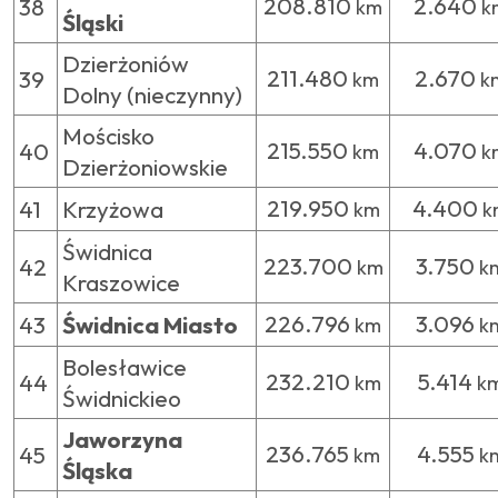
208.810
2.640
38
km
k
Śląski
Dzierżoniów
211.480
2.670
39
km
k
Dolny (nieczynny)
Mościsko
215.550
4.070
40
km
k
Dzierżoniowskie
219.950
4.400
41
Krzyżowa
km
k
Świdnica
223.700
3.750
42
km
k
Kraszowice
226.796
3.096
43
Świdnica Miasto
km
k
Bolesławice
232.210
5.414
44
km
k
Świdnickieo
Jaworzyna
236.765
4.555
45
km
k
Śląska