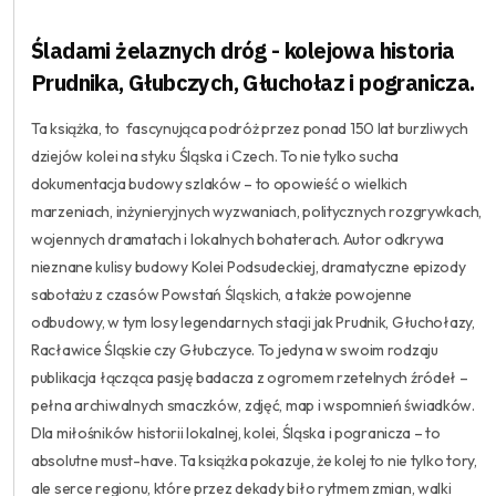
Śladami żelaznych dróg - kolejowa historia
Prudnika, Głubczych, Głuchołaz i pogranicza.
Ta książka, to fascynująca podróż przez ponad 150 lat burzliwych
dziejów kolei na styku Śląska i Czech. To nie tylko sucha
dokumentacja budowy szlaków – to opowieść o wielkich
marzeniach, inżynieryjnych wyzwaniach, politycznych rozgrywkach,
wojennych dramatach i lokalnych bohaterach. Autor odkrywa
nieznane kulisy budowy Kolei Podsudeckiej, dramatyczne epizody
sabotażu z czasów Powstań Śląskich, a także powojenne
odbudowy, w tym losy legendarnych stacji jak Prudnik, Głuchołazy,
Racławice Śląskie czy Głubczyce. To jedyna w swoim rodzaju
publikacja łącząca pasję badacza z ogromem rzetelnych źródeł –
pełna archiwalnych smaczków, zdjęć, map i wspomnień świadków.
Dla miłośników historii lokalnej, kolei, Śląska i pogranicza – to
absolutne must-have. Ta książka pokazuje, że kolej to nie tylko tory,
ale serce regionu, które przez dekady biło rytmem zmian, walki