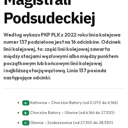
Podsudeckiej
Według wykazu PKP PLK z 2022 roku linia kolejowa
numer 137 podzielona jest na 16 odcinków. Odcinek
linii kolejowej, to: część linii kolejowej zawarta
między stacjami węzłowymi albo między punktem
początkowym lub końcowym linii kolejowej
i najbliższą stacją węzłową. Linia 137 posiada
następujące odcinki:
Katowice – Chorzów Batory (od 0,070 do 6,166)
A:
Chorzów Batory – Gliwice (od 6,166 do 27,100)
B:
Gliwice – Szobiszowice (od 27,100 do 28,530)
C: