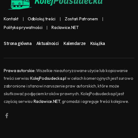
Kontakt
Odblokuj treści
Zostań Patronem
Polityka prywatności
Raclawice.NET
Strona główna
Aktualności
Kalendarze
Książka
Prawa autorskie:
Wszelkie nieautoryzowane użycie lub kopiowanie
treści serwisu
KolejPodsudecka.pl
w celach komercyjnych jest surowo
zabronione i stanowi naruszenie praw autorskich, które może
skutkować podjęciem kroków prawnych. KolejPodsudecka.pl jest
częścią serwisu
Raclawice.NET
, gromadzi i agreguje treści kolejowe.