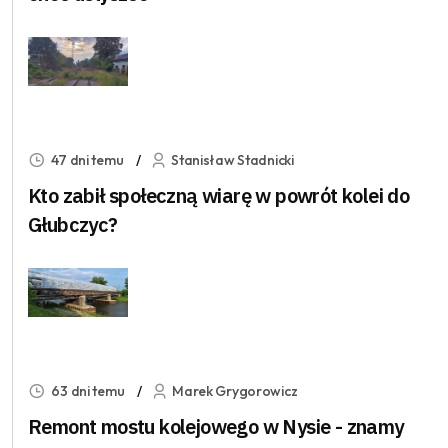
47 dni temu
Stanisław Stadnicki
Kto zabił społeczną wiarę w powrót kolei do
Głubczyc?
63 dni temu
Marek Grygorowicz
Remont mostu kolejowego w Nysie - znamy