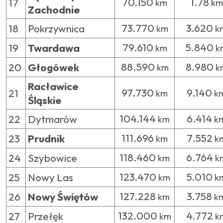
70.150
1.78
17
km
km
Zachodnie
73.770
3.620
18
Pokrzywnica
km
k
79.610
5.840
19
Twardawa
km
k
88.590
8.980
20
Głogówek
km
k
Racławice
97.730
9.140
21
km
k
Śląskie
104.144
6.414
22
Dytmarów
km
k
111.696
7.552
23
Prudnik
km
k
118.460
6.764
24
Szybowice
km
k
123.470
5.010
25
Nowy Las
km
k
127.228
3.758
26
Nowy Świętów
km
k
132.000
4.772
27
Przełęk
km
k