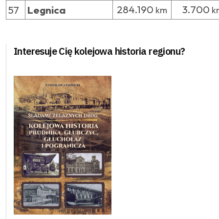
284.190
3.700
57
Legnica
km
k
Interesuje Cię kolejowa historia regionu?