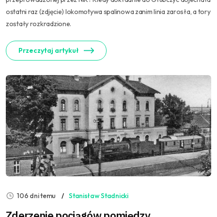
ostatni raz (zdjęcie) lokomotywa spalinowa zanim linia zarosła, a tory
zostały rozkradzione.
Przeczytaj artykuł
106 dni temu
Stanisław Stadnicki
Zderzenie pociągów pomiędzy