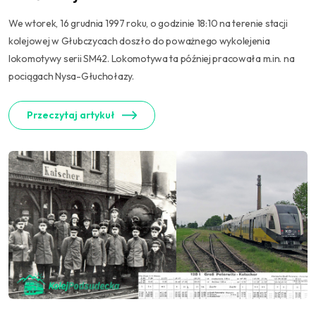
We wtorek, 16 grudnia 1997 roku, o godzinie 18:10 na terenie stacji
kolejowej w Głubczycach doszło do poważnego wykolejenia
lokomotywy serii SM42. Lokomotywa ta później pracowała m.in. na
pociągach Nysa-Głuchołazy.
Przeczytaj artykuł