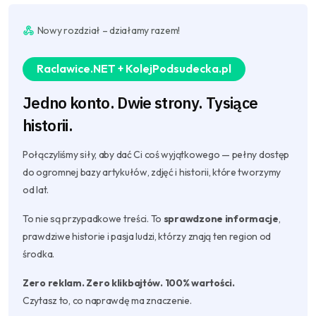
Nowy rozdział – działamy razem!
Raclawice.NET + KolejPodsudecka.pl
Jedno konto. Dwie strony. Tysiące
historii.
Połączyliśmy siły, aby dać Ci coś wyjątkowego — pełny dostęp
do ogromnej bazy artykułów, zdjęć i historii, które tworzymy
od lat.
To nie są przypadkowe treści. To
sprawdzone informacje
,
prawdziwe historie i pasja ludzi, którzy znają ten region od
środka.
Zero reklam. Zero klikbajtów. 100% wartości.
Czytasz to, co naprawdę ma znaczenie.