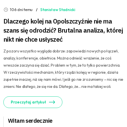
106 dni temu
Stanisław Stadnicki
Dlaczego kolej na Opolszczyźnie nie ma
szans się odrodzić? Brutalna analiza, której
nikt nie chce usłyszeć
Z pozoru wszystko wygląda dobrze: zapowiedzi nowych połączeń,
analizy, konferencje, obietnice. Można odnieść wrażenie, że coś
wreszcie zaczyna się dziać. Problem w tym, że to tylko powierzchnia.
W rzeczywistości mechanizm, który rządzi koleją w regionie, działa
zupełnie inaczej, niż się nam mówi. I jeśli go nie zrozumiemy – nic się nie
zmieni. Nie dlatego, że się nie da. Dlatego, że… nie ma takiej woli.
Przeczytaj artykuł
Witam serdecznie