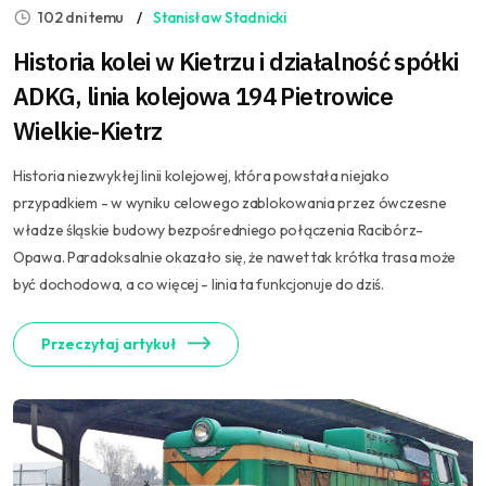
102 dni temu
Stanisław Stadnicki
Historia kolei w Kietrzu i działalność spółki
ADKG, linia kolejowa 194 Pietrowice
Wielkie-Kietrz
Historia niezwykłej linii kolejowej, która powstała niejako
przypadkiem - w wyniku celowego zablokowania przez ówczesne
władze śląskie budowy bezpośredniego połączenia Racibórz-
Opawa. Paradoksalnie okazało się, że nawet tak krótka trasa może
być dochodowa, a co więcej - linia ta funkcjonuje do dziś.
Przeczytaj artykuł