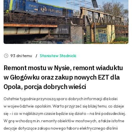
93 dni temu
Stanisław Stadnicki
Remont mostu w Nysie, remont wiaduktu
w Głogówku oraz zakup nowych EZT dla
Opola, porcja dobrych wieści
Ostatnie tygodnie przynoszą sporo dobrych informacji dla kolei
w województwie opolskim. Warto przyjrzeć się bliżej temu, co dzieje
się - i co w najbliższym czasie będzie się działo - na linii podsudeckiej.
W grę wchodzą m.in. remonty obiektów mostowych, a także istotne
decyzje dotyczące zakupu nowego taboru elektrycznego dla linii