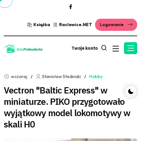
Książka
Raclawice.NET
Logowanie
Twoje konto
wczoraj
Stanisław Stadnicki
Hobby
Vectron "Baltic Express" w
miniaturze. PIKO przygotowało
wyjątkowy model lokomotywy w
skali H0