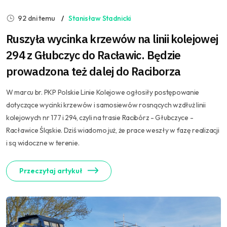
92 dni temu
Stanisław Stadnicki
Ruszyła wycinka krzewów na linii kolejowej
294 z Głubczyc do Racławic. Będzie
prowadzona też dalej do Raciborza
W marcu br. PKP Polskie Linie Kolejowe ogłosiły postępowanie
dotyczące wycinki krzewów i samosiewów rosnących wzdłuż linii
kolejowych nr 177 i 294, czyli na trasie Racibórz - Głubczyce -
Racławice Śląskie. Dziś wiadomo już, że prace weszły w fazę realizacji
i są widoczne w terenie.
Przeczytaj artykuł