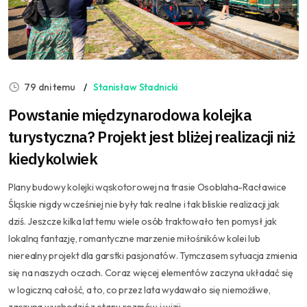
79 dni temu
Stanisław Stadnicki
Powstanie międzynarodowa kolejka
turystyczna? Projekt jest bliżej realizacji niż
kiedykolwiek
Plany budowy kolejki wąskotorowej na trasie Osoblaha-Racławice
Śląskie nigdy wcześniej nie były tak realne i tak bliskie realizacji jak
dziś. Jeszcze kilka lat temu wiele osób traktowało ten pomysł jak
lokalną fantazję, romantyczne marzenie miłośników kolei lub
nierealny projekt dla garstki pasjonatów. Tymczasem sytuacja zmienia
się na naszych oczach. Coraz więcej elementów zaczyna układać się
w logiczną całość, a to, co przez lata wydawało się niemożliwe,