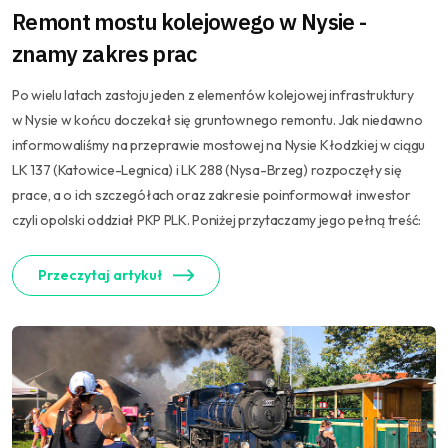
Remont mostu kolejowego w Nysie -
znamy zakres prac
Po wielu latach zastoju jeden z elementów kolejowej infrastruktury
w Nysie w końcu doczekał się gruntownego remontu. Jak niedawno
informowaliśmy na przeprawie mostowej na Nysie Kłodzkiej w ciągu
LK 137 (Katowice-Legnica) i LK 288 (Nysa-Brzeg) rozpoczęły się
prace, a o ich szczegółach oraz zakresie poinformował inwestor
czyli opolski oddział PKP PLK. Poniżej przytaczamy jego pełną treść:
Przeczytaj artykuł