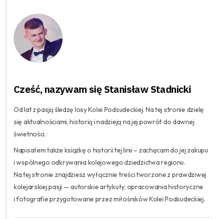
Cześć, nazywam się Stanisław Stadnicki
Od lat z pasją śledzę losy Kolei Podsudeckiej. Na tej stronie dzielę
się aktualnościami, historią i nadzieją na jej powrót do dawnej
świetności.
Napisałem także książkę o historii tej linii – zachęcam do jej zakupu
i wspólnego odkrywania kolejowego dziedzictwa regionu.
Na tej stronie znajdziesz wyłącznie treści tworzone z prawdziwej
kolejarskiej pasji — autorskie artykuły, opracowania historyczne
i fotografie przygotowane przez miłośników Kolei Podsudeckiej.