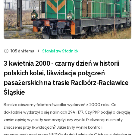
105 dni temu
Stanisław Stadnicki
3 kwietnia 2000 - czarny dzień w historii
polskich kolei, likwidacja połączeń
pasażerskich na trasie Racibórz-Racławice
Śląskie
Bardzo obszerny felieton świadka wydarzeń z 2000 roku. Co
dokładnie wydarzyło się na liniach 294 i 177. Czy PKP podjęło decyzję
zanim opinię wyraziły samorządy i czy wyniki frekwencji nie miały
znaczenia przy likwidacjach? Jakie były wyniki kontroli
przeprowadzonej przez NIK? Kiedy dokładnie do Głubczyc dojechała