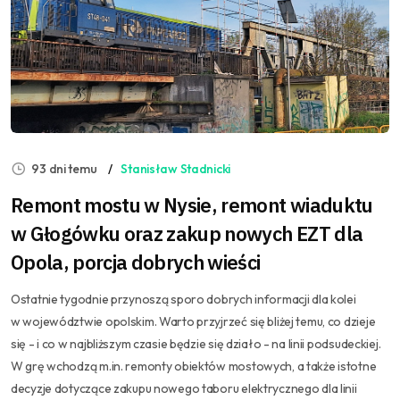
93 dni temu
Stanisław Stadnicki
Remont mostu w Nysie, remont wiaduktu
w Głogówku oraz zakup nowych EZT dla
Opola, porcja dobrych wieści
Ostatnie tygodnie przynoszą sporo dobrych informacji dla kolei
w województwie opolskim. Warto przyjrzeć się bliżej temu, co dzieje
się - i co w najbliższym czasie będzie się działo - na linii podsudeckiej.
W grę wchodzą m.in. remonty obiektów mostowych, a także istotne
decyzje dotyczące zakupu nowego taboru elektrycznego dla linii