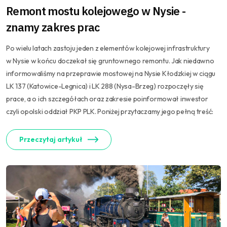
Remont mostu kolejowego w Nysie -
znamy zakres prac
Po wielu latach zastoju jeden z elementów kolejowej infrastruktury
w Nysie w końcu doczekał się gruntownego remontu. Jak niedawno
informowaliśmy na przeprawie mostowej na Nysie Kłodzkiej w ciągu
LK 137 (Katowice-Legnica) i LK 288 (Nysa-Brzeg) rozpoczęły się
prace, a o ich szczegółach oraz zakresie poinformował inwestor
czyli opolski oddział PKP PLK. Poniżej przytaczamy jego pełną treść:
Przeczytaj artykuł