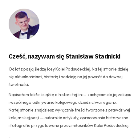
Cześć, nazywam się Stanisław Stadnicki
Od lat z pasją śledzę losy Kolei Podsudeckiej. Na tej stronie dzielę
się aktualnościami, historią i nadzieją na jej powrót do dawnej
świetności.
Napisałem także książkę o historii tej linii – zachęcam do jej zakupu
i wspólnego odkrywania kolejowego dziedzictwa regionu.
Na tej stronie znajdziesz wyłącznie treści tworzone z prawdziwej
kolejarskiej pasji — autorskie artykuły, opracowania historyczne
i fotografie przygotowane przez miłośników Kolei Podsudeckiej.