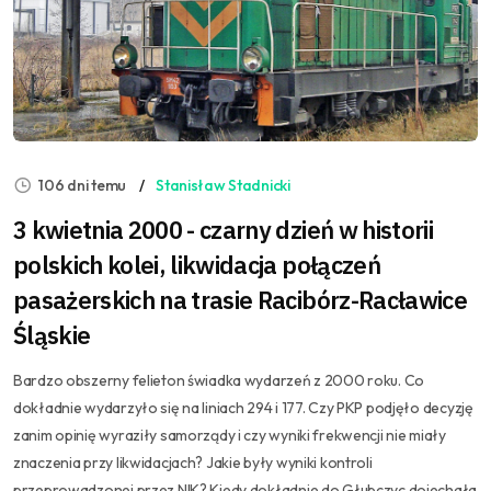
106 dni temu
Stanisław Stadnicki
3 kwietnia 2000 - czarny dzień w historii
polskich kolei, likwidacja połączeń
pasażerskich na trasie Racibórz-Racławice
Śląskie
Bardzo obszerny felieton świadka wydarzeń z 2000 roku. Co
dokładnie wydarzyło się na liniach 294 i 177. Czy PKP podjęło decyzję
zanim opinię wyraziły samorządy i czy wyniki frekwencji nie miały
znaczenia przy likwidacjach? Jakie były wyniki kontroli
przeprowadzonej przez NIK? Kiedy dokładnie do Głubczyc dojechała