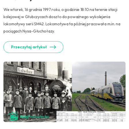
We wtorek, 16 grudnia 1997 roku, o godzinie 18:10 na terenie stacji
kolejowej w Głubczycach doszło do poważnego wykolejenia
lokomotywy serii SM42. Lokomotywa ta później pracowała m.in. na
pociągach Nysa-Głuchołazy.
Przeczytaj artykuł