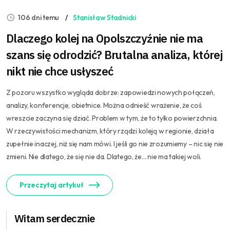
106 dni temu
Stanisław Stadnicki
Dlaczego kolej na Opolszczyźnie nie ma
szans się odrodzić? Brutalna analiza, której
nikt nie chce usłyszeć
Z pozoru wszystko wygląda dobrze: zapowiedzi nowych połączeń,
analizy, konferencje, obietnice. Można odnieść wrażenie, że coś
wreszcie zaczyna się dziać. Problem w tym, że to tylko powierzchnia.
W rzeczywistości mechanizm, który rządzi koleją w regionie, działa
zupełnie inaczej, niż się nam mówi. I jeśli go nie zrozumiemy – nic się nie
zmieni. Nie dlatego, że się nie da. Dlatego, że… nie ma takiej woli.
Przeczytaj artykuł
Witam serdecznie