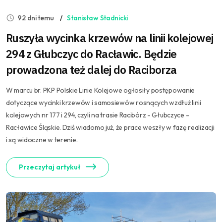
92 dni temu
Stanisław Stadnicki
Ruszyła wycinka krzewów na linii kolejowej
294 z Głubczyc do Racławic. Będzie
prowadzona też dalej do Raciborza
W marcu br. PKP Polskie Linie Kolejowe ogłosiły postępowanie
dotyczące wycinki krzewów i samosiewów rosnących wzdłuż linii
kolejowych nr 177 i 294, czyli na trasie Racibórz - Głubczyce -
Racławice Śląskie. Dziś wiadomo już, że prace weszły w fazę realizacji
i są widoczne w terenie.
Przeczytaj artykuł