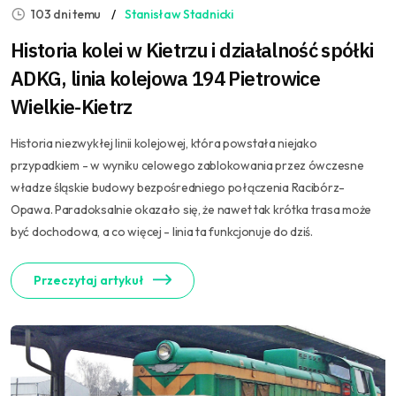
103 dni temu
Stanisław Stadnicki
Historia kolei w Kietrzu i działalność spółki
ADKG, linia kolejowa 194 Pietrowice
Wielkie-Kietrz
Historia niezwykłej linii kolejowej, która powstała niejako
przypadkiem - w wyniku celowego zablokowania przez ówczesne
władze śląskie budowy bezpośredniego połączenia Racibórz-
Opawa. Paradoksalnie okazało się, że nawet tak krótka trasa może
być dochodowa, a co więcej - linia ta funkcjonuje do dziś.
Przeczytaj artykuł