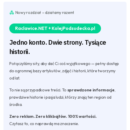
Nowy rozdział – działamy razem!
Raclawice.NET + KolejPodsudecka.pl
Jedno konto. Dwie strony. Tysiące
historii.
Połączyliśmy siły, aby dać Ci coś wyjątkowego — pełny dostęp
do ogromnej bazy artykułów, zdjęć i historii, które tworzymy
od lat.
To nie są przypadkowe treści. To
sprawdzone informacje
,
prawdziwe historie i pasja ludzi, którzy znają ten region od
środka.
Zero reklam. Zero klikbajtów. 100% wartości.
Czytasz to, co naprawdę ma znaczenie.