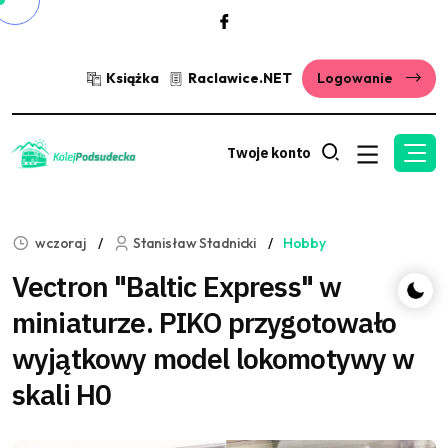
Książka
Raclawice.NET
Logowanie
Twoje konto
wczoraj
Stanisław Stadnicki
Hobby
Vectron "Baltic Express" w
miniaturze. PIKO przygotowało
wyjątkowy model lokomotywy w
skali H0