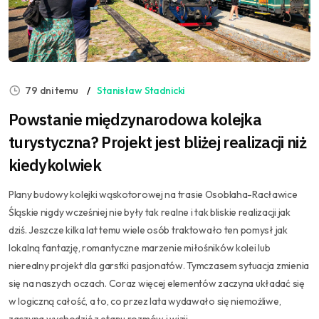
79 dni temu
Stanisław Stadnicki
Powstanie międzynarodowa kolejka
turystyczna? Projekt jest bliżej realizacji niż
kiedykolwiek
Plany budowy kolejki wąskotorowej na trasie Osoblaha-Racławice
Śląskie nigdy wcześniej nie były tak realne i tak bliskie realizacji jak
dziś. Jeszcze kilka lat temu wiele osób traktowało ten pomysł jak
lokalną fantazję, romantyczne marzenie miłośników kolei lub
nierealny projekt dla garstki pasjonatów. Tymczasem sytuacja zmienia
się na naszych oczach. Coraz więcej elementów zaczyna układać się
w logiczną całość, a to, co przez lata wydawało się niemożliwe,