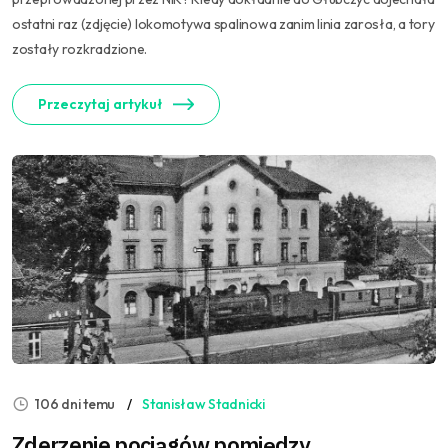
ostatni raz (zdjęcie) lokomotywa spalinowa zanim linia zarosła, a tory
zostały rozkradzione.
Przeczytaj artykuł
106 dni temu
Stanisław Stadnicki
Zderzenie pociągów pomiędzy