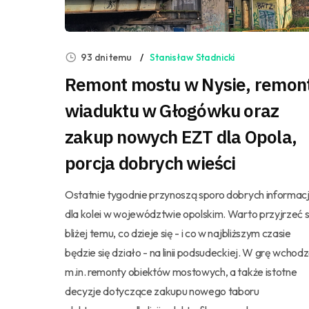
93 dni temu
Stanisław Stadnicki
Remont mostu w Nysie, remon
wiaduktu w Głogówku oraz
zakup nowych EZT dla Opola,
porcja dobrych wieści
Ostatnie tygodnie przynoszą sporo dobrych informacj
dla kolei w województwie opolskim. Warto przyjrzeć s
bliżej temu, co dzieje się - i co w najbliższym czasie
będzie się działo - na linii podsudeckiej. W grę wchod
m.in. remonty obiektów mostowych, a także istotne
decyzje dotyczące zakupu nowego taboru