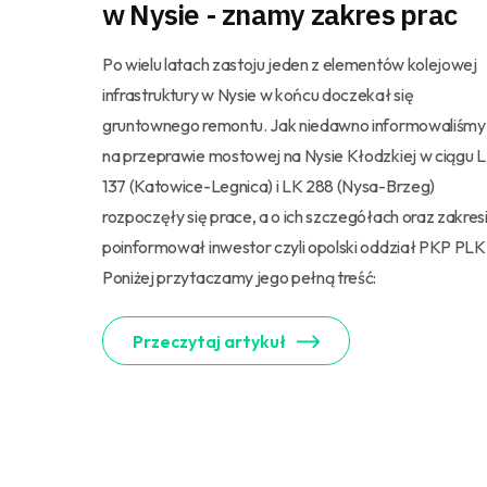
w Nysie - znamy zakres prac
Po wielu latach zastoju jeden z elementów kolejowej
infrastruktury w Nysie w końcu doczekał się
gruntownego remontu. Jak niedawno informowaliśmy
na przeprawie mostowej na Nysie Kłodzkiej w ciągu 
137 (Katowice-Legnica) i LK 288 (Nysa-Brzeg)
rozpoczęły się prace, a o ich szczegółach oraz zakres
poinformował inwestor czyli opolski oddział PKP PLK
Poniżej przytaczamy jego pełną treść:
Przeczytaj artykuł