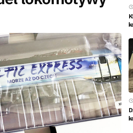
K
k
D
k