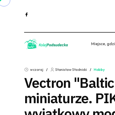
Miejsce, gdz
wczoraj
Stanisław Stadnicki
Hobby
Vectron "Balti
miniaturze. PI
wyjątkowy mo