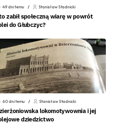
49 dni temu
Stanisław Stadnicki
to zabił społeczną wiarę w powrót
olei do Głubczyc?
60 dni temu
Stanisław Stadnicki
zierżoniowska lokomotywownia i jej
olejowe dziedzictwo