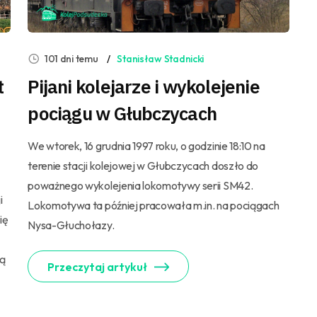
101 dni temu
Stanisław Stadnicki
t
Pijani kolejarze i wykolejenie
pociągu w Głubczycach
We wtorek, 16 grudnia 1997 roku, o godzinie 18:10 na
terenie stacji kolejowej w Głubczycach doszło do
poważnego wykolejenia lokomotywy serii SM42.
i
Lokomotywa ta później pracowała m.in. na pociągach
ię
Nysa-Głuchołazy.
zą
Przeczytaj artykuł