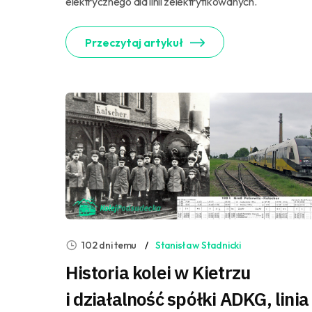
elektrycznego dla linii zelektryfikowanych.
Przeczytaj artykuł
102 dni temu
Stanisław Stadnicki
Historia kolei w Kietrzu
i działalność spółki ADKG, linia