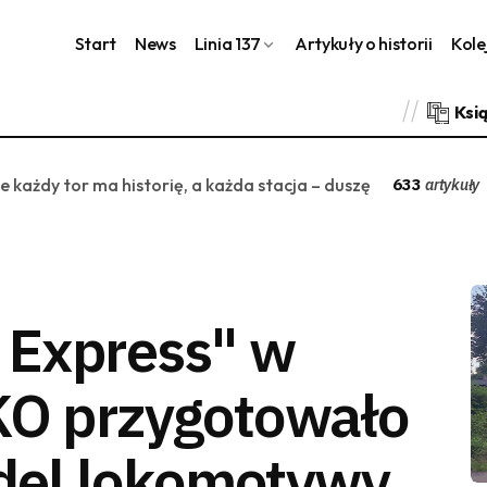
Start
News
Linia 137
Artykuły o historii
Kole
Ksi
ie każdy tor ma historię, a każda stacja – duszę
633
artykuły
c Express" w
KO przygotowało
del lokomotywy