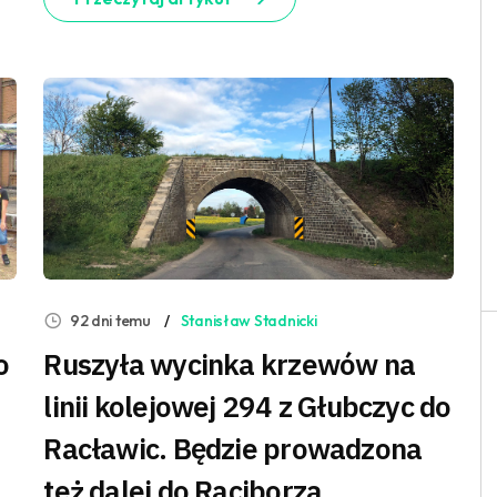
92 dni temu
Stanisław Stadnicki
o
Ruszyła wycinka krzewów na
linii kolejowej 294 z Głubczyc do
Racławic. Będzie prowadzona
też dalej do Raciborza