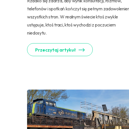
Rzadko się zdarza, aby wynik konsultacji, rozmów,
telefonów i spotkań kończył się pełnym zadowoleni
wszystkich stron. W realnym świecie ktoś zwykle
ustępuje, ktoś traci, ktoś wychodzi z poczuciem
niedosytu.
Przeczytaj artykuł