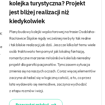
kolejka turystyczna? Projekt
jest bliżej realizacji niż
kiedykolwiek
Plany budowy kolejki wąskotorowej na trasie Osoblaha-
LK
Racławice Śląskie nigdy wcześniej nie były tak realne
i tak bliskie realizacji jak dziś. Jeszcze kilka lat temu wiele
ie
osób traktowało ten pomysł jak lokalną fantazję,
.
romantyczne marzenie miłośników kolei lub nierealny
projekt dla garstki pasjonatów. Tymczasem sytuacja
zmienia się na naszych oczach. Coraz więcej elementów
zaczyna układać się w logiczną całość, a to, co przez
lata wydawało się niemożliwe, zaczyna wychodzić
z etapu rozmów i wizji.
Przeczytaj artykuł