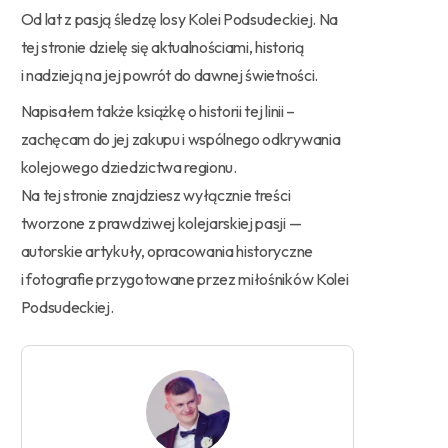
Od lat z pasją śledzę losy Kolei Podsudeckiej. Na
tej stronie dzielę się aktualnościami, historią
i nadzieją na jej powrót do dawnej świetności.
Napisałem także książkę o historii tej linii –
zachęcam do jej zakupu i wspólnego odkrywania
kolejowego dziedzictwa regionu.
Na tej stronie znajdziesz wyłącznie treści
tworzone z prawdziwej kolejarskiej pasji —
autorskie artykuły, opracowania historyczne
i fotografie przygotowane przez miłośników Kolei
Podsudeckiej.