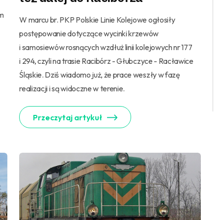
em
W marcu br. PKP Polskie Linie Kolejowe ogłosiły
postępowanie dotyczące wycinki krzewów
i samosiewów rosnących wzdłuż linii kolejowych nr 177
i 294, czyli na trasie Racibórz - Głubczyce - Racławice
Śląskie. Dziś wiadomo już, że prace weszły w fazę
realizacji i są widoczne w terenie.
Przeczytaj artykuł