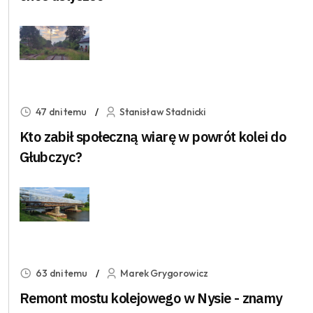
47 dni temu
Stanisław Stadnicki
Kto zabił społeczną wiarę w powrót kolei do
Głubczyc?
63 dni temu
Marek Grygorowicz
Remont mostu kolejowego w Nysie - znamy