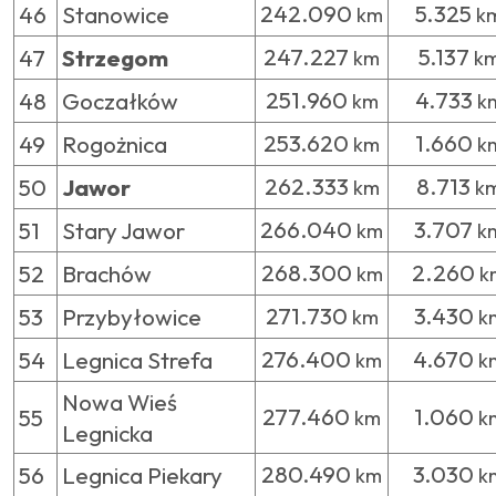
242.090
5.325
46
Stanowice
km
k
247.227
5.137
47
Strzegom
km
k
251.960
4.733
48
Goczałków
km
k
253.620
1.660
49
Rogożnica
km
k
262.333
8.713
50
Jawor
km
k
266.040
3.707
51
Stary Jawor
km
k
268.300
2.260
52
Brachów
km
k
271.730
3.430
53
Przybyłowice
km
k
276.400
4.670
54
Legnica Strefa
km
k
Nowa Wieś
277.460
1.060
55
km
k
Legnicka
280.490
3.030
56
Legnica Piekary
km
k