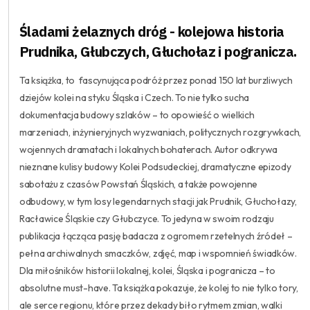
Śladami żelaznych dróg - kolejowa historia
Prudnika, Głubczych, Głuchołaz i pogranicza.
Ta książka, to fascynująca podróż przez ponad 150 lat burzliwych
dziejów kolei na styku Śląska i Czech. To nie tylko sucha
dokumentacja budowy szlaków – to opowieść o wielkich
marzeniach, inżynieryjnych wyzwaniach, politycznych rozgrywkach,
wojennych dramatach i lokalnych bohaterach. Autor odkrywa
nieznane kulisy budowy Kolei Podsudeckiej, dramatyczne epizody
sabotażu z czasów Powstań Śląskich, a także powojenne
odbudowy, w tym losy legendarnych stacji jak Prudnik, Głuchołazy,
Racławice Śląskie czy Głubczyce. To jedyna w swoim rodzaju
publikacja łącząca pasję badacza z ogromem rzetelnych źródeł –
pełna archiwalnych smaczków, zdjęć, map i wspomnień świadków.
Dla miłośników historii lokalnej, kolei, Śląska i pogranicza – to
absolutne must-have. Ta książka pokazuje, że kolej to nie tylko tory,
ale serce regionu, które przez dekady biło rytmem zmian, walki