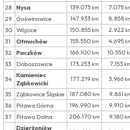
139.075
7.075
28
Nysa
km
k
147.933
8.858
29
Goświnowice
km
k
150.855
2.922
30
Wójcice
km
k
155.550
4.695
31
Otmuchów
km
k
166.100
10.550
32
Paczków
km
k
173.253
7.153
33
Doboszowice
km
k
Kamieniec
177.219
3.966
34
km
k
Ząbkowicki
187.080
9.861
35
Ząbkowice Śląskie
km
k
196.990
9.910
36
Piława Górna
km
k
206.170
9.180
37
Piława Dolna
km
k
Dzierżoniów