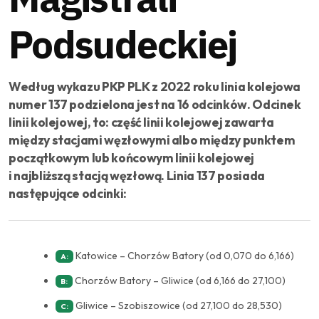
Podsudeckiej
Według wykazu PKP PLK z 2022 roku linia kolejowa
numer 137 podzielona jest na 16 odcinków. Odcinek
linii kolejowej, to: część linii kolejowej zawarta
między stacjami węzłowymi albo między punktem
początkowym lub końcowym linii kolejowej
i najbliższą stacją węzłową. Linia 137 posiada
następujące odcinki:
Katowice – Chorzów Batory (od 0,070 do 6,166)
A:
Chorzów Batory – Gliwice (od 6,166 do 27,100)
B:
Gliwice – Szobiszowice (od 27,100 do 28,530)
C: