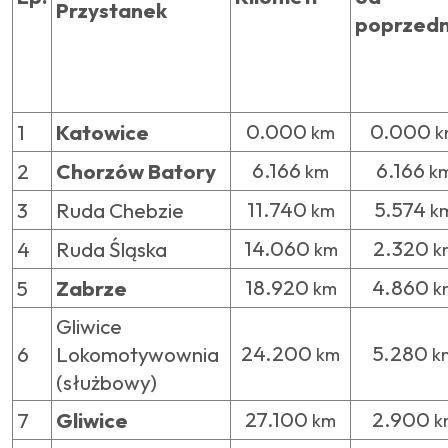
Przystanek
poprzedn
0.000
0.000
1
Katowice
km
k
6.166
6.166
2
Chorzów Batory
km
k
11.740
5.574
3
Ruda Chebzie
km
k
14.060
2.320
4
Ruda Śląska
km
k
18.920
4.860
5
Zabrze
km
k
Gliwice
24.200
5.280
6
Lokomotywownia
km
k
(służbowy)
27.100
2.900
7
Gliwice
km
k