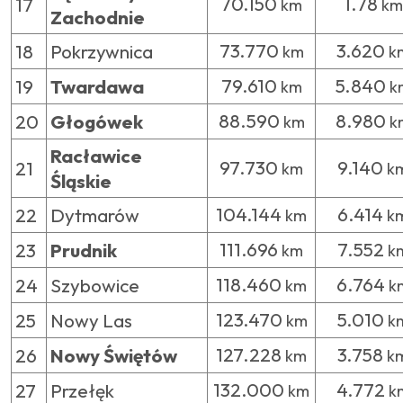
70.150
1.78
17
km
km
Zachodnie
73.770
3.620
18
Pokrzywnica
km
k
79.610
5.840
19
Twardawa
km
k
88.590
8.980
20
Głogówek
km
k
Racławice
97.730
9.140
21
km
k
Śląskie
104.144
6.414
22
Dytmarów
km
k
111.696
7.552
23
Prudnik
km
k
118.460
6.764
24
Szybowice
km
k
123.470
5.010
25
Nowy Las
km
k
127.228
3.758
26
Nowy Świętów
km
k
132.000
4.772
27
Przełęk
km
k