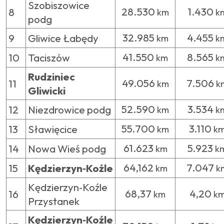
Szobiszowice
28.530
1.430
8
km
k
podg
32.985
4.455
9
Gliwice Łabędy
km
k
41.550
8.565
10
Taciszów
km
k
Rudziniec
49.056
7.506
11
km
k
Gliwicki
52.590
3.534
12
Niezdrowice podg
km
k
55.700
3.110
13
Sławięcice
km
k
61.623
5.923
14
Nowa Wieś podg
km
k
64,162
7.047
15
Kędzierzyn‑Koźle
km
k
Kędzierzyn‑Koźle
68,37
4,20
16
km
k
Przystanek
Kędzierzyn‑Koźle