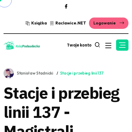
Książka
Raclawice.NET
Logowanie
Twoje konto
Stanisław Stadnicki
Stacje i przebieg linii 137
Stacje i przebieg
linii 137 -
Magistrali