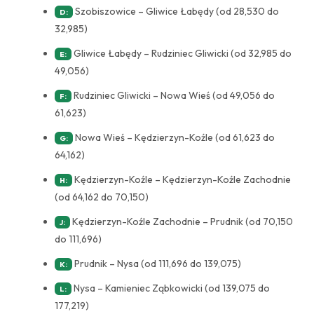
Szobiszowice – Gliwice Łabędy (od 28,530 do
D:
32,985)
Gliwice Łabędy – Rudziniec Gliwicki (od 32,985 do
E:
49,056)
Rudziniec Gliwicki – Nowa Wieś (od 49,056 do
F:
61,623)
Nowa Wieś – Kędzierzyn-Koźle (od 61,623 do
G:
64,162)
Kędzierzyn-Koźle – Kędzierzyn-Koźle Zachodnie
H:
(od 64,162 do 70,150)
Kędzierzyn-Koźle Zachodnie – Prudnik (od 70,150
J:
do 111,696)
Prudnik – Nysa (od 111,696 do 139,075)
K:
Nysa – Kamieniec Ząbkowicki (od 139,075 do
L:
177,219)