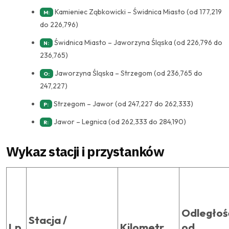
Kamieniec Ząbkowicki – Świdnica Miasto (od 177,219
M:
do 226,796)
Świdnica Miasto – Jaworzyna Śląska (od 226,796 do
N:
236,765)
Jaworzyna Śląska – Strzegom (od 236,765 do
O:
247,227)
Strzegom – Jawor (od 247,227 do 262,333)
P:
Jawor – Legnica (od 262,333 do 284,190)
R:
Wykaz stacji i przystanków
Odległoś
Stacja /
Lp.
Kilometr
od