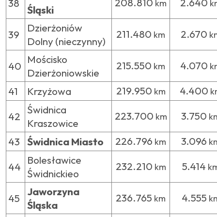
208.810
2.640
38
km
k
Śląski
Dzierżoniów
211.480
2.670
39
km
k
Dolny (nieczynny)
Mościsko
215.550
4.070
40
km
k
Dzierżoniowskie
219.950
4.400
41
Krzyżowa
km
k
Świdnica
223.700
3.750
42
km
k
Kraszowice
226.796
3.096
43
Świdnica Miasto
km
k
Bolesławice
232.210
5.414
44
km
k
Świdnickieo
Jaworzyna
236.765
4.555
45
km
k
Śląska