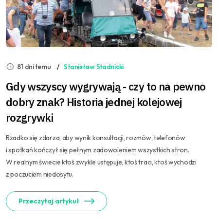
81 dni temu
Stanisław Stadnicki
Gdy wszyscy wygrywają - czy to na pewno
dobry znak? Historia jednej kolejowej
rozgrywki
Rzadko się zdarza, aby wynik konsultacji, rozmów, telefonów
i spotkań kończył się pełnym zadowoleniem wszystkich stron.
W realnym świecie ktoś zwykle ustępuje, ktoś traci, ktoś wychodzi
z poczuciem niedosytu.
Przeczytaj artykuł