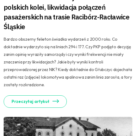
polskich kolei, likwidacja połączeń
pasażerskich na trasie Racibórz-Racławice
Śląskie
Bardzo obszerny felieton świadka wydarzeń z 2000 roku. Co
dokładnie wydarzyło się na liniach 294 i 177. Czy PKP podjęło decyzję
zanim opinię wyraziły samorządy i czy wyniki frekwencji nie miały
znaczenia przy likwidacjach? Jakie były wyniki kontroli
przeprowadzonej przez NIK? Kiedy dokładnie do Głubczyc dojechała
ostatni raz (zdjęcie) lokomotywa spalinowa zanim linia zarosła, a tory
zostały rozkradzione.
Przeczytaj artykuł