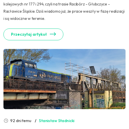
kolejowych nr 177 i 294, czyli na trasie Racibórz - Głubczyce -
Racławice Śląskie. Dziś wiadomo już, że prace weszły w fazę realizacji
i są widoczne w terenie.
Przeczytaj artykuł
92 dni temu
Stanisław Stadnicki