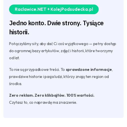
Raclawice.NET + KolejPodsudecka.pl
Jedno konto. Dwie strony. Tysiące
historii.
Połączyliśmy siły, aby dać Ci coś wyjątkowego — pełny dostęp
do ogromnej bazy artykułów, zdjęć i historii, które tworzymy
od lat.
To nie są przypadkowe treści. To
sprawdzone informacje
,
prawdziwe historie i pasja ludzi, którzy znają ten region od
środka.
Zero reklam. Zero klikbajtów. 100% wartości.
Czytasz to, co naprawdę ma znaczenie.