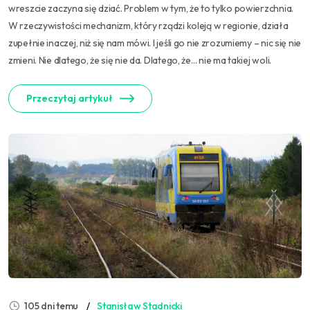
wreszcie zaczyna się dziać. Problem w tym, że to tylko powierzchnia.
W rzeczywistości mechanizm, który rządzi koleją w regionie, działa
zupełnie inaczej, niż się nam mówi. I jeśli go nie zrozumiemy – nic się nie
zmieni. Nie dlatego, że się nie da. Dlatego, że… nie ma takiej woli.
Przeczytaj artykuł
105 dni temu
Stanisław Stadnicki