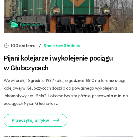
100 dni temu
Stanisław Stadnicki
Pijani kolejarze i wykolejenie pociągu
w Głubczycach
We wtorek, 16 grudnia 1997 roku, o godzinie 18:10 na terenie stacji
kolejowej w Głubczycach doszło do poważnego wykolejenia
lokomotywy serii SM42. Lokomotywa ta później pracowała m.in. na
pociągach Nysa-Głuchołazy.
Przeczytaj artykuł