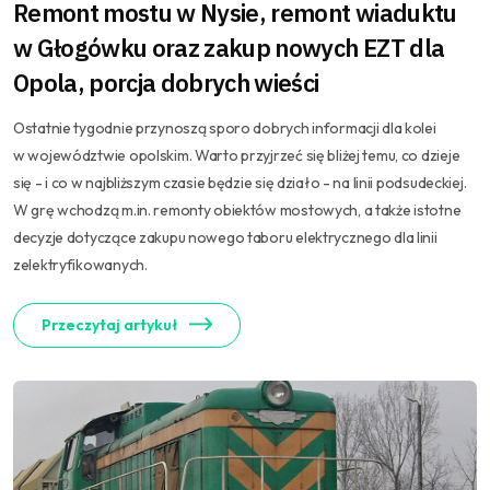
Remont mostu w Nysie, remont wiaduktu
w Głogówku oraz zakup nowych EZT dla
Opola, porcja dobrych wieści
Ostatnie tygodnie przynoszą sporo dobrych informacji dla kolei
w województwie opolskim. Warto przyjrzeć się bliżej temu, co dzieje
się - i co w najbliższym czasie będzie się działo - na linii podsudeckiej.
W grę wchodzą m.in. remonty obiektów mostowych, a także istotne
decyzje dotyczące zakupu nowego taboru elektrycznego dla linii
zelektryfikowanych.
Przeczytaj artykuł