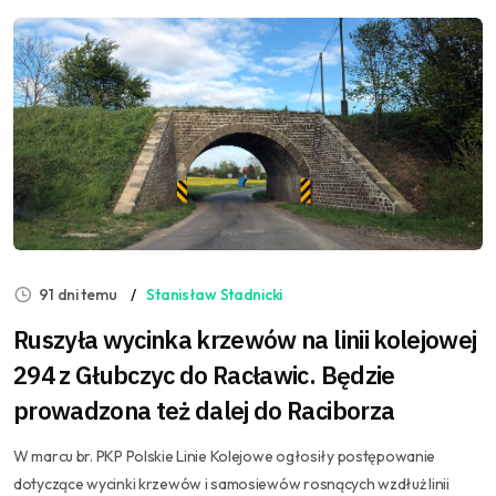
91 dni temu
Stanisław Stadnicki
Ruszyła wycinka krzewów na linii kolejowej
294 z Głubczyc do Racławic. Będzie
prowadzona też dalej do Raciborza
W marcu br. PKP Polskie Linie Kolejowe ogłosiły postępowanie
dotyczące wycinki krzewów i samosiewów rosnących wzdłuż linii