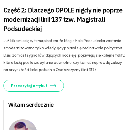
Część 2: Dlaczego OPOLE nigdy nie poprze
modernizacji linii 137 tzw. Magistrali
Podsudeckiej
Już kilka miesięcy temu pisałem, że Magistrala Podsudecka zostanie
zmodernizowana tylko wtedy, gdy pojawi się realna wola polityczna.
Dziś, zamiast sygnałów dających nadzieję, pojawiają się kolejne fakty,
które każą postawić pytanie odwrotne: czy komuś naprawdę zależy
na przyszłości kolei południa Opolszczyzny i linii 137?
Przeczytaj artykuł
Witam serdecznie