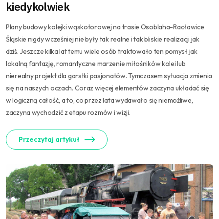
kiedykolwiek
Plany budowy kolejki wąskotorowej na trasie Osoblaha-Racławice
Śląskie nigdy wcześniej nie były tak realne i tak bliskie realizacji jak
dziś. Jeszcze kilka lat temu wiele osób traktowało ten pomysł jak
lokalną fantazję, romantyczne marzenie miłośników kolei lub
nierealny projekt dla garstki pasjonatów. Tymczasem sytuacja zmienia
się na naszych oczach. Coraz więcej elementów zaczyna układać się
w logiczną całość, a to, co przez lata wydawało się niemożliwe,
zaczyna wychodzić z etapu rozmów i wizji.
Przeczytaj artykuł