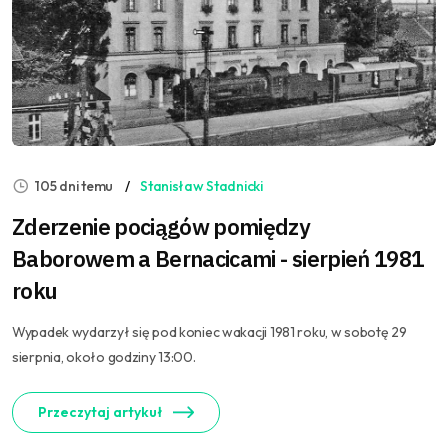
105 dni temu
Stanisław Stadnicki
Zderzenie pociągów pomiędzy
Baborowem a Bernacicami - sierpień 1981
roku
Wypadek wydarzył się pod koniec wakacji 1981 roku, w sobotę 29
sierpnia, około godziny 13:00.
Przeczytaj artykuł