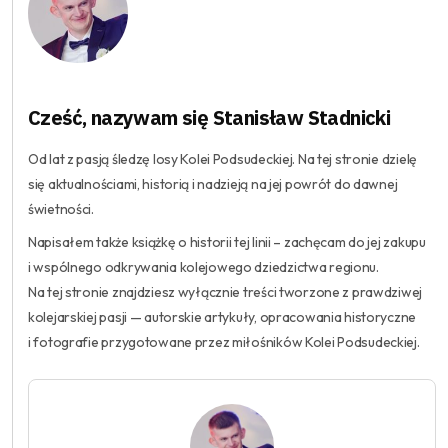
Cześć, nazywam się Stanisław Stadnicki
Od lat z pasją śledzę losy Kolei Podsudeckiej. Na tej stronie dzielę
się aktualnościami, historią i nadzieją na jej powrót do dawnej
świetności.
Napisałem także książkę o historii tej linii – zachęcam do jej zakupu
i wspólnego odkrywania kolejowego dziedzictwa regionu.
Na tej stronie znajdziesz wyłącznie treści tworzone z prawdziwej
kolejarskiej pasji — autorskie artykuły, opracowania historyczne
i fotografie przygotowane przez miłośników Kolei Podsudeckiej.