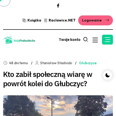
Książka
Raclawice.NET
Logowanie
Twoje konto
48 dni temu
Stanisław Stadnicki
Głubczyce
Kto zabił społeczną wiarę w
powrót kolei do Głubczyc?