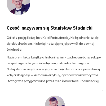
Cześć, nazywam się Stanisław Stadnicki
Od lat z pasją śledzę losy Kolei Podsudeckiej. Na tej stronie dzielę
się aktualnościami, historią i nadzieją na jej powrót do dawnej
świetności.
Napisałem także książkę o historii tej linii – zachęcam do jej zakupu
i wspólnego odkrywania kolejowego dziedzictwa regionu.
Na tej stronie znajdziesz wyłącznie treści tworzone z prawdziwej
kolejarskiej pasji — autorskie artykuły, opracowania historyczne
i fotografie przygotowane przez miłośników Kolei Podsudeckiej.