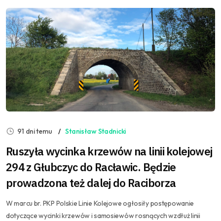
91 dni temu
Stanisław Stadnicki
Ruszyła wycinka krzewów na linii kolejowej
294 z Głubczyc do Racławic. Będzie
prowadzona też dalej do Raciborza
W marcu br. PKP Polskie Linie Kolejowe ogłosiły postępowanie
dotyczące wycinki krzewów i samosiewów rosnących wzdłuż linii