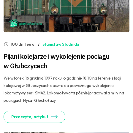
100 dni temu
Stanisław Stadnicki
Pijani kolejarze i wykolejenie pociągu
w Głubczycach
We wtorek, 16 grudnia 1997 roku, o godzinie 18:10 na terenie stacji
kolejowej w Głubczycach doszło do poważnego wykolejenia
lokomotywy serii SM42. Lokomotywa ta później pracowała m.in. na
pociągach Nysa-Głuchołazy.
Przeczytaj artykuł