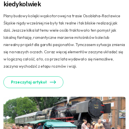
kiedykolwiek
Plany budowy kolejki wąskotorowej na trasie Osoblaha-Racławice
Śląskie nigdy wcześniej nie były tak realne i tak bliskie realizacji jak
dziś. Jeszcze kilka lat temu wiele osób traktowało ten pomysł jak
lokalną fantazję, romantyczne marzenie miłośników kolei lub
nierealny projekt dla garstki pasjonatów. Tymczasem sytuacja zmienia
się na naszych oczach. Coraz więcej elementów zaczyna układać się
w logiczną całość, a to, co przez lata wydawało się niemożliwe,
zaczyna wychodzić z etapu rozmów i wizji.
Przeczytaj artykuł