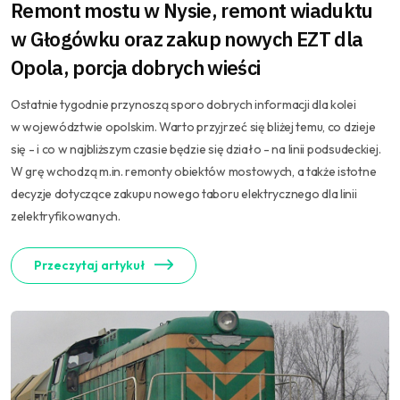
Remont mostu w Nysie, remont wiaduktu
w Głogówku oraz zakup nowych EZT dla
Opola, porcja dobrych wieści
Ostatnie tygodnie przynoszą sporo dobrych informacji dla kolei
w województwie opolskim. Warto przyjrzeć się bliżej temu, co dzieje
się - i co w najbliższym czasie będzie się działo - na linii podsudeckiej.
W grę wchodzą m.in. remonty obiektów mostowych, a także istotne
decyzje dotyczące zakupu nowego taboru elektrycznego dla linii
zelektryfikowanych.
Przeczytaj artykuł