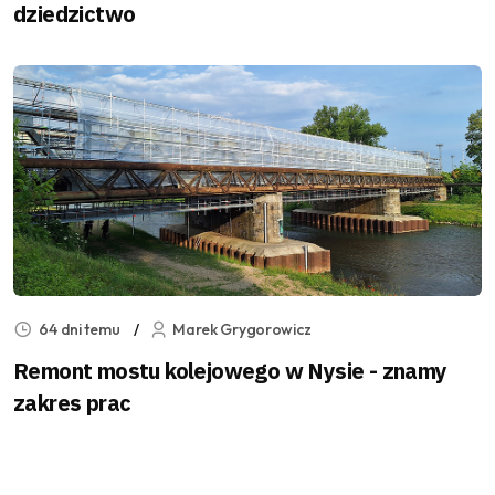
dziedzictwo
64 dni temu
Marek Grygorowicz
Remont mostu kolejowego w Nysie - znamy
zakres prac