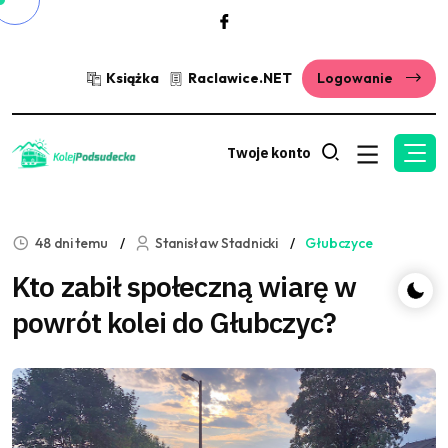
Książka
Raclawice.NET
Logowanie
Twoje konto
48 dni temu
Stanisław Stadnicki
Głubczyce
Kto zabił społeczną wiarę w
powrót kolei do Głubczyc?