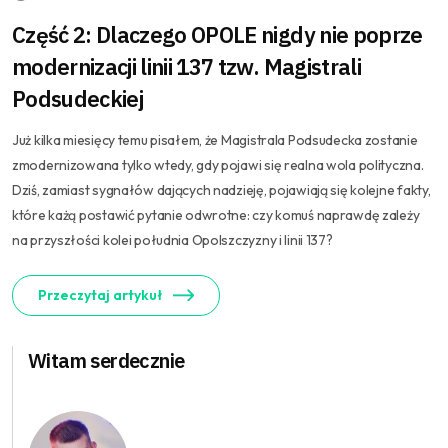
Część 2: Dlaczego OPOLE nigdy nie poprze
modernizacji linii 137 tzw. Magistrali
Podsudeckiej
Już kilka miesięcy temu pisałem, że Magistrala Podsudecka zostanie
zmodernizowana tylko wtedy, gdy pojawi się realna wola polityczna.
Dziś, zamiast sygnałów dających nadzieję, pojawiają się kolejne fakty,
które każą postawić pytanie odwrotne: czy komuś naprawdę zależy
na przyszłości kolei południa Opolszczyzny i linii 137?
Przeczytaj artykuł
Witam serdecznie