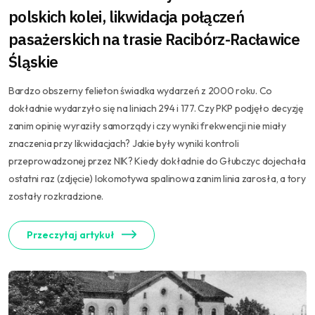
polskich kolei, likwidacja połączeń
pasażerskich na trasie Racibórz-Racławice
Śląskie
Bardzo obszerny felieton świadka wydarzeń z 2000 roku. Co
dokładnie wydarzyło się na liniach 294 i 177. Czy PKP podjęło decyzję
zanim opinię wyraziły samorządy i czy wyniki frekwencji nie miały
znaczenia przy likwidacjach? Jakie były wyniki kontroli
przeprowadzonej przez NIK? Kiedy dokładnie do Głubczyc dojechała
ostatni raz (zdjęcie) lokomotywa spalinowa zanim linia zarosła, a tory
zostały rozkradzione.
Przeczytaj artykuł