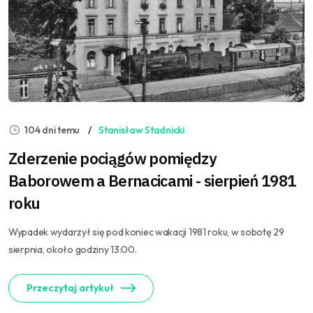
104 dni temu
Stanisław Stadnicki
Zderzenie pociągów pomiędzy
Baborowem a Bernacicami - sierpień 1981
roku
Wypadek wydarzył się pod koniec wakacji 1981 roku, w sobotę 29
sierpnia, około godziny 13:00.
Przeczytaj artykuł