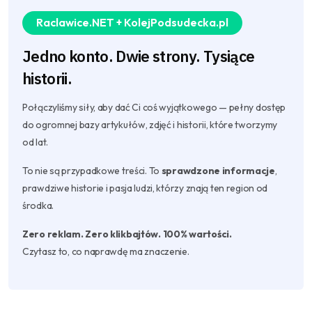
Raclawice.NET + KolejPodsudecka.pl
Jedno konto. Dwie strony. Tysiące
historii.
Połączyliśmy siły, aby dać Ci coś wyjątkowego — pełny dostęp
do ogromnej bazy artykułów, zdjęć i historii, które tworzymy
od lat.
To nie są przypadkowe treści. To
sprawdzone informacje
,
prawdziwe historie i pasja ludzi, którzy znają ten region od
środka.
Zero reklam. Zero klikbajtów. 100% wartości.
Czytasz to, co naprawdę ma znaczenie.