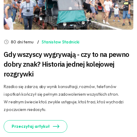
80 dni temu
Stanisław Stadnicki
Gdy wszyscy wygrywają - czy to na pewno
dobry znak? Historia jednej kolejowej
rozgrywki
Rzadko się zdarza, aby wynik konsultacji, rozmów, telefonów
i spotkań kończył się pełnym zadowoleniem wszystkich stron.
W realnym świecie ktoś zwykle ustępuje, ktoś traci, ktoś wychodzi
z poczuciem niedosytu.
Przeczytaj artykuł