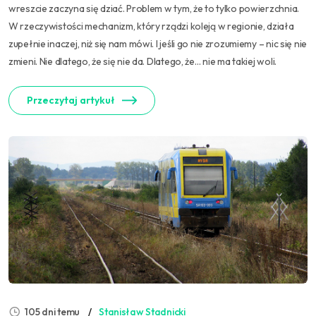
wreszcie zaczyna się dziać. Problem w tym, że to tylko powierzchnia.
W rzeczywistości mechanizm, który rządzi koleją w regionie, działa
zupełnie inaczej, niż się nam mówi. I jeśli go nie zrozumiemy – nic się nie
zmieni. Nie dlatego, że się nie da. Dlatego, że… nie ma takiej woli.
Przeczytaj artykuł
105 dni temu
Stanisław Stadnicki