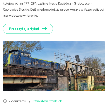
kolejowych nr 177 i 294, czyli na trasie Racibórz - Głubczyce -
Racławice Śląskie. Dziś wiadomo już, że prace weszły w fazę realizacji
i są widoczne w terenie.
Przeczytaj artykuł
92 dni temu
Stanisław Stadnicki