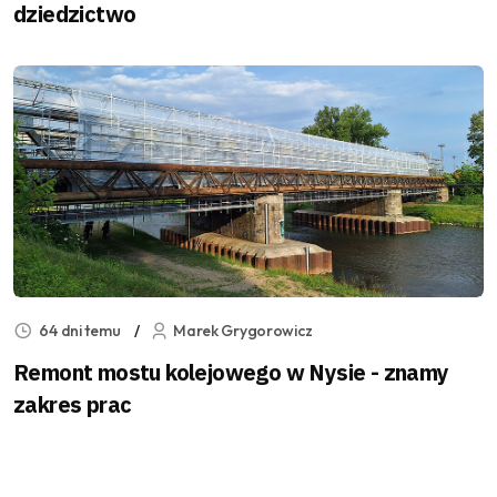
dziedzictwo
64 dni temu
Marek Grygorowicz
Remont mostu kolejowego w Nysie - znamy
zakres prac