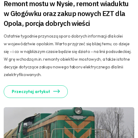
Remont mostu w Nysie, remont wiaduktu
w Głogówku oraz zakup nowych EZT dla
Opola, porcja dobrych wieści
Ostatnie tygodnie przynoszą sporo dobrych informacji dla kolei
w województwie opolskim. Warto przyjrzeć się bliżej temu, co dzieje
się - i co w najbliższym czasie będzie się działo - na linii podsudeckiej.
W grę wchodzą m.in. remonty obiektów mostowych, a także istotne
decyzje dotyczące zakupu nowego taboru elektrycznego dla linii
zelektryfikowanych.
Przeczytaj artykuł