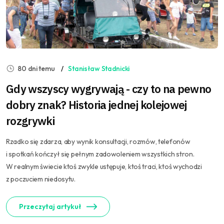
80 dni temu
Stanisław Stadnicki
Gdy wszyscy wygrywają - czy to na pewno
dobry znak? Historia jednej kolejowej
rozgrywki
Rzadko się zdarza, aby wynik konsultacji, rozmów, telefonów
i spotkań kończył się pełnym zadowoleniem wszystkich stron.
W realnym świecie ktoś zwykle ustępuje, ktoś traci, ktoś wychodzi
z poczuciem niedosytu.
Przeczytaj artykuł