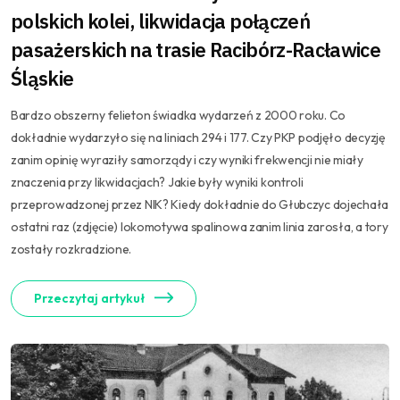
polskich kolei, likwidacja połączeń
pasażerskich na trasie Racibórz-Racławice
Śląskie
Bardzo obszerny felieton świadka wydarzeń z 2000 roku. Co
dokładnie wydarzyło się na liniach 294 i 177. Czy PKP podjęło decyzję
zanim opinię wyraziły samorządy i czy wyniki frekwencji nie miały
znaczenia przy likwidacjach? Jakie były wyniki kontroli
przeprowadzonej przez NIK? Kiedy dokładnie do Głubczyc dojechała
ostatni raz (zdjęcie) lokomotywa spalinowa zanim linia zarosła, a tory
zostały rozkradzione.
Przeczytaj artykuł