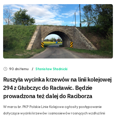
90 dni temu
Stanisław Stadnicki
Ruszyła wycinka krzewów na linii kolejowej
294 z Głubczyc do Racławic. Będzie
prowadzona też dalej do Raciborza
W marcu br. PKP Polskie Linie Kolejowe ogłosiły postępowanie
dotyczące wycinki krzewów i samosiewów rosnących wzdłuż linii