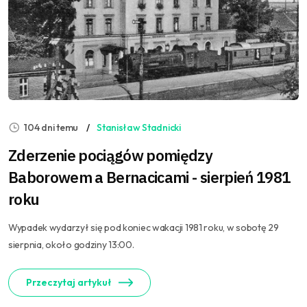
104 dni temu
Stanisław Stadnicki
Zderzenie pociągów pomiędzy
Baborowem a Bernacicami - sierpień 1981
roku
Wypadek wydarzył się pod koniec wakacji 1981 roku, w sobotę 29
sierpnia, około godziny 13:00.
Przeczytaj artykuł