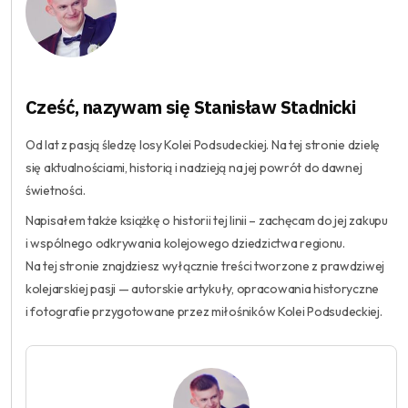
Cześć, nazywam się Stanisław Stadnicki
Od lat z pasją śledzę losy Kolei Podsudeckiej. Na tej stronie dzielę
się aktualnościami, historią i nadzieją na jej powrót do dawnej
świetności.
Napisałem także książkę o historii tej linii – zachęcam do jej zakupu
i wspólnego odkrywania kolejowego dziedzictwa regionu.
Na tej stronie znajdziesz wyłącznie treści tworzone z prawdziwej
kolejarskiej pasji — autorskie artykuły, opracowania historyczne
i fotografie przygotowane przez miłośników Kolei Podsudeckiej.