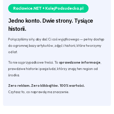
Raclawice.NET + KolejPodsudecka.pl
Jedno konto. Dwie strony. Tysiące
historii.
Połączyliśmy siły, aby dać Ci coś wyjątkowego — pełny dostęp
do ogromnej bazy artykułów, zdjęć i historii, które tworzymy
od lat.
To nie są przypadkowe treści. To
sprawdzone informacje
,
prawdziwe historie i pasja ludzi, którzy znają ten region od
środka.
Zero reklam. Zero klikbajtów. 100% wartości.
Czytasz to, co naprawdę ma znaczenie.