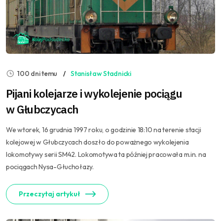
100 dni temu
Stanisław Stadnicki
Pijani kolejarze i wykolejenie pociągu
w Głubczycach
We wtorek, 16 grudnia 1997 roku, o godzinie 18:10 na terenie stacji
kolejowej w Głubczycach doszło do poważnego wykolejenia
lokomotywy serii SM42. Lokomotywa ta później pracowała m.in. na
pociągach Nysa-Głuchołazy.
Przeczytaj artykuł