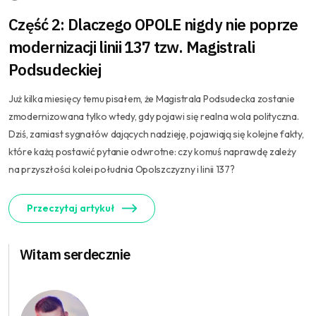
Część 2: Dlaczego OPOLE nigdy nie poprze
modernizacji linii 137 tzw. Magistrali
Podsudeckiej
Już kilka miesięcy temu pisałem, że Magistrala Podsudecka zostanie
zmodernizowana tylko wtedy, gdy pojawi się realna wola polityczna.
Dziś, zamiast sygnałów dających nadzieję, pojawiają się kolejne fakty,
które każą postawić pytanie odwrotne: czy komuś naprawdę zależy
na przyszłości kolei południa Opolszczyzny i linii 137?
Przeczytaj artykuł
Witam serdecznie