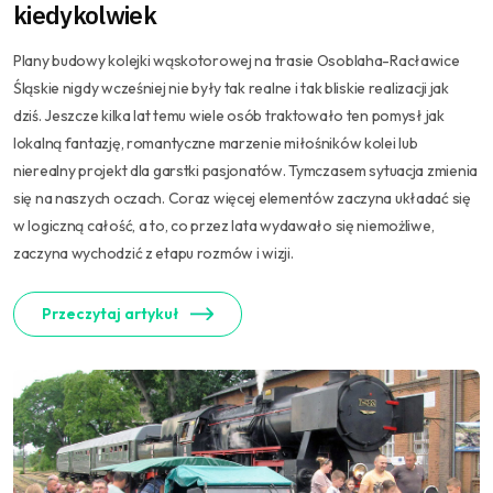
kiedykolwiek
Plany budowy kolejki wąskotorowej na trasie Osoblaha-Racławice
Śląskie nigdy wcześniej nie były tak realne i tak bliskie realizacji jak
dziś. Jeszcze kilka lat temu wiele osób traktowało ten pomysł jak
lokalną fantazję, romantyczne marzenie miłośników kolei lub
nierealny projekt dla garstki pasjonatów. Tymczasem sytuacja zmienia
się na naszych oczach. Coraz więcej elementów zaczyna układać się
w logiczną całość, a to, co przez lata wydawało się niemożliwe,
zaczyna wychodzić z etapu rozmów i wizji.
Przeczytaj artykuł