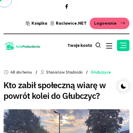
Książka
Raclawice.NET
Logowanie
Twoje konto
48 dni temu
Stanisław Stadnicki
Głubczyce
Kto zabił społeczną wiarę w
powrót kolei do Głubczyc?