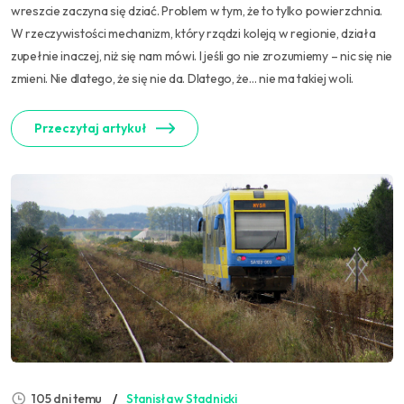
wreszcie zaczyna się dziać. Problem w tym, że to tylko powierzchnia.
W rzeczywistości mechanizm, który rządzi koleją w regionie, działa
zupełnie inaczej, niż się nam mówi. I jeśli go nie zrozumiemy – nic się nie
zmieni. Nie dlatego, że się nie da. Dlatego, że… nie ma takiej woli.
Przeczytaj artykuł
105 dni temu
Stanisław Stadnicki