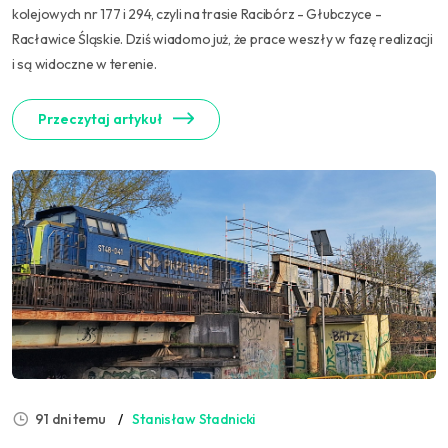
kolejowych nr 177 i 294, czyli na trasie Racibórz - Głubczyce -
Racławice Śląskie. Dziś wiadomo już, że prace weszły w fazę realizacji
i są widoczne w terenie.
Przeczytaj artykuł
91 dni temu
Stanisław Stadnicki