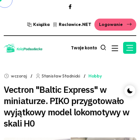
Książka
Raclawice.NET
Logowanie
Twoje konto
wczoraj
Stanisław Stadnicki
Hobby
Vectron "Baltic Express" w
miniaturze. PIKO przygotowało
wyjątkowy model lokomotywy w
skali H0