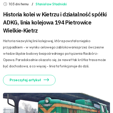
103 dni temu
Stanisław Stadnicki
Historia kolei w Kietrzu i działalność spółki
ADKG, linia kolejowa 194 Pietrowice
Wielkie-Kietrz
Historia niezwykłej linii kolejowej, która powstała niejako
przypadkiem - w wyniku celowego zablokowania przez ówczesne
władze śląskie budowy bezpośredniego połączenia Racibórz-
Opawa. Paradoksalnie okazało się, że nawet tak krótka trasa może
być dochodowa, a co więcej - linia ta funkcjonuje do dziś.
Przeczytaj artykuł