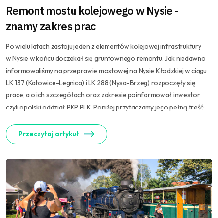
Remont mostu kolejowego w Nysie -
znamy zakres prac
Po wielu latach zastoju jeden z elementów kolejowej infrastruktury
w Nysie w końcu doczekał się gruntownego remontu. Jak niedawno
informowaliśmy na przeprawie mostowej na Nysie Kłodzkiej w ciągu
LK 137 (Katowice-Legnica) i LK 288 (Nysa-Brzeg) rozpoczęły się
prace, a o ich szczegółach oraz zakresie poinformował inwestor
czyli opolski oddział PKP PLK. Poniżej przytaczamy jego pełną treść:
Przeczytaj artykuł