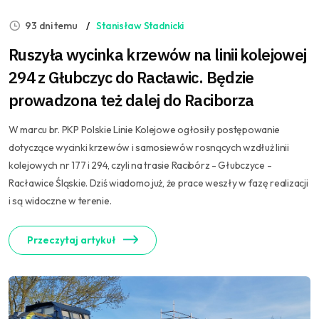
93 dni temu
Stanisław Stadnicki
Ruszyła wycinka krzewów na linii kolejowej
294 z Głubczyc do Racławic. Będzie
prowadzona też dalej do Raciborza
W marcu br. PKP Polskie Linie Kolejowe ogłosiły postępowanie
dotyczące wycinki krzewów i samosiewów rosnących wzdłuż linii
kolejowych nr 177 i 294, czyli na trasie Racibórz - Głubczyce -
Racławice Śląskie. Dziś wiadomo już, że prace weszły w fazę realizacji
i są widoczne w terenie.
Przeczytaj artykuł