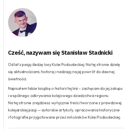
Cześć, nazywam się Stanisław Stadnicki
Od lat z pasją śledzę losy Kolei Podsudeckiej. Na tej stronie dzielę
się aktualnościami, historią i nadzieją na jej powrót do dawnej
świetności.
Napisałem także książkę o historii tej linii – zachęcam do jej zakupu
i wspólnego odkrywania kolejowego dziedzictwa regionu.
Na tej stronie znajdziesz wyłącznie treści tworzone z prawdziwej
kolejarskiej pasji — autorskie artykuły, opracowania historyczne
i fotografie przygotowane przez miłośników Kolei Podsudeckiej.