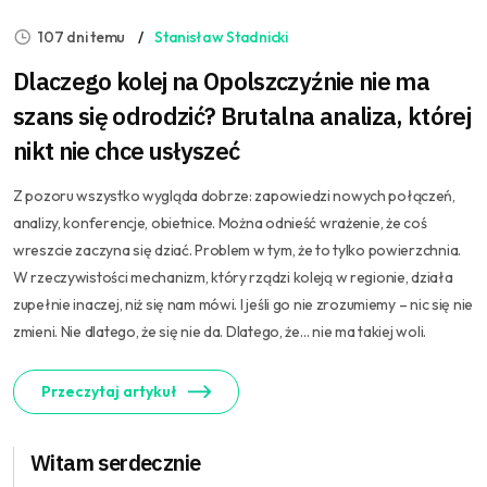
107 dni temu
Stanisław Stadnicki
Dlaczego kolej na Opolszczyźnie nie ma
szans się odrodzić? Brutalna analiza, której
nikt nie chce usłyszeć
Z pozoru wszystko wygląda dobrze: zapowiedzi nowych połączeń,
analizy, konferencje, obietnice. Można odnieść wrażenie, że coś
wreszcie zaczyna się dziać. Problem w tym, że to tylko powierzchnia.
W rzeczywistości mechanizm, który rządzi koleją w regionie, działa
zupełnie inaczej, niż się nam mówi. I jeśli go nie zrozumiemy – nic się nie
zmieni. Nie dlatego, że się nie da. Dlatego, że… nie ma takiej woli.
Przeczytaj artykuł
Witam serdecznie