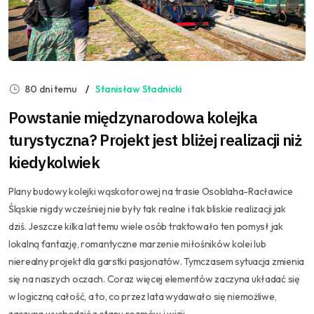
80 dni temu
Stanisław Stadnicki
Powstanie międzynarodowa kolejka
turystyczna? Projekt jest bliżej realizacji niż
kiedykolwiek
Plany budowy kolejki wąskotorowej na trasie Osoblaha-Racławice
Śląskie nigdy wcześniej nie były tak realne i tak bliskie realizacji jak
dziś. Jeszcze kilka lat temu wiele osób traktowało ten pomysł jak
lokalną fantazję, romantyczne marzenie miłośników kolei lub
nierealny projekt dla garstki pasjonatów. Tymczasem sytuacja zmienia
się na naszych oczach. Coraz więcej elementów zaczyna układać się
w logiczną całość, a to, co przez lata wydawało się niemożliwe,