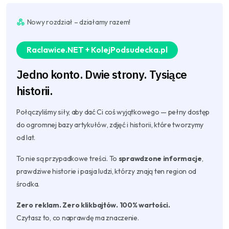
Nowy rozdział – działamy razem!
Raclawice.NET + KolejPodsudecka.pl
Jedno konto. Dwie strony. Tysiące
historii.
Połączyliśmy siły, aby dać Ci coś wyjątkowego — pełny dostęp
do ogromnej bazy artykułów, zdjęć i historii, które tworzymy
od lat.
To nie są przypadkowe treści. To
sprawdzone informacje
,
prawdziwe historie i pasja ludzi, którzy znają ten region od
środka.
Zero reklam. Zero klikbajtów. 100% wartości.
Czytasz to, co naprawdę ma znaczenie.