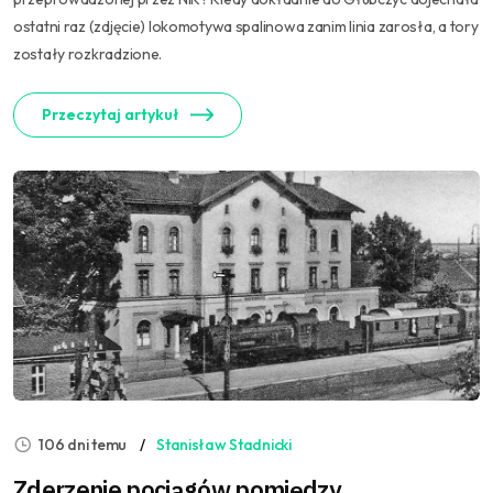
ostatni raz (zdjęcie) lokomotywa spalinowa zanim linia zarosła, a tory
zostały rozkradzione.
Przeczytaj artykuł
106 dni temu
Stanisław Stadnicki
Zderzenie pociągów pomiędzy