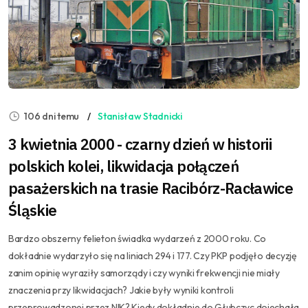
106 dni temu
Stanisław Stadnicki
3 kwietnia 2000 - czarny dzień w historii
polskich kolei, likwidacja połączeń
pasażerskich na trasie Racibórz-Racławice
Śląskie
Bardzo obszerny felieton świadka wydarzeń z 2000 roku. Co
dokładnie wydarzyło się na liniach 294 i 177. Czy PKP podjęło decyzję
zanim opinię wyraziły samorządy i czy wyniki frekwencji nie miały
znaczenia przy likwidacjach? Jakie były wyniki kontroli
przeprowadzonej przez NIK? Kiedy dokładnie do Głubczyc dojechała