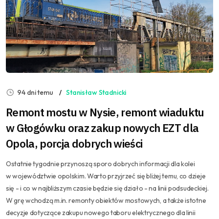
94 dni temu
Stanisław Stadnicki
Remont mostu w Nysie, remont wiaduktu
w Głogówku oraz zakup nowych EZT dla
Opola, porcja dobrych wieści
Ostatnie tygodnie przynoszą sporo dobrych informacji dla kolei
w województwie opolskim. Warto przyjrzeć się bliżej temu, co dzieje
się - i co w najbliższym czasie będzie się działo - na linii podsudeckiej.
W grę wchodzą m.in. remonty obiektów mostowych, a także istotne
decyzje dotyczące zakupu nowego taboru elektrycznego dla linii