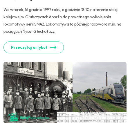
We wtorek, 16 grudnia 1997 roku, o godzinie 18:10 na terenie stacji
kolejowej w Głubczycach doszło do poważnego wykolejenia
lokomotywy serii SM42. Lokomotywa ta później pracowała m.in. na
pociągach Nysa-Głuchołazy.
Przeczytaj artykuł