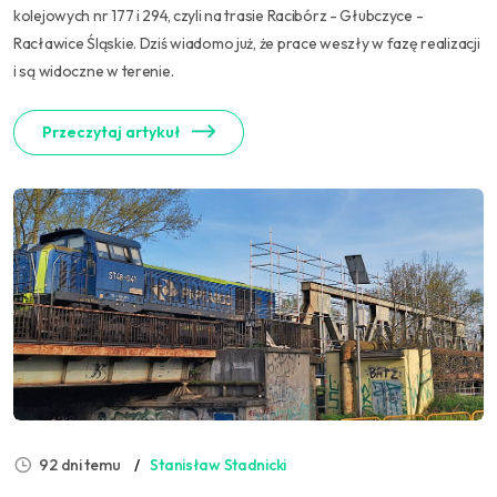
kolejowych nr 177 i 294, czyli na trasie Racibórz - Głubczyce -
Racławice Śląskie. Dziś wiadomo już, że prace weszły w fazę realizacji
i są widoczne w terenie.
Przeczytaj artykuł
92 dni temu
Stanisław Stadnicki