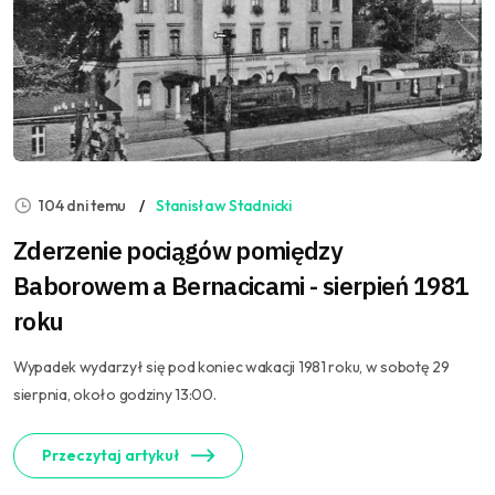
104 dni temu
Stanisław Stadnicki
Zderzenie pociągów pomiędzy
Baborowem a Bernacicami - sierpień 1981
roku
Wypadek wydarzył się pod koniec wakacji 1981 roku, w sobotę 29
sierpnia, około godziny 13:00.
Przeczytaj artykuł