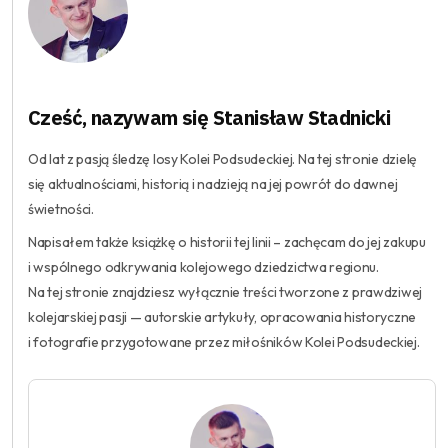
Cześć, nazywam się Stanisław Stadnicki
Od lat z pasją śledzę losy Kolei Podsudeckiej. Na tej stronie dzielę
się aktualnościami, historią i nadzieją na jej powrót do dawnej
świetności.
Napisałem także książkę o historii tej linii – zachęcam do jej zakupu
i wspólnego odkrywania kolejowego dziedzictwa regionu.
Na tej stronie znajdziesz wyłącznie treści tworzone z prawdziwej
kolejarskiej pasji — autorskie artykuły, opracowania historyczne
i fotografie przygotowane przez miłośników Kolei Podsudeckiej.