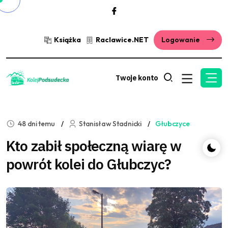
Książka
Raclawice.NET
Logowanie
Twoje konto
48 dni temu
Stanisław Stadnicki
Głubczyce
Kto zabił społeczną wiarę w
powrót kolei do Głubczyc?