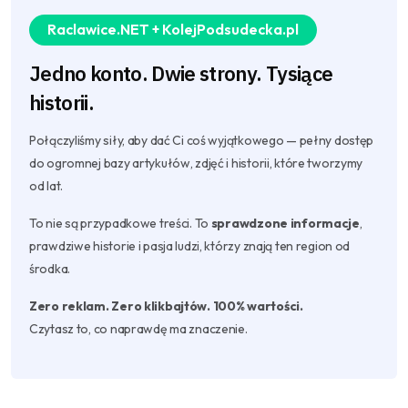
Raclawice.NET + KolejPodsudecka.pl
Jedno konto. Dwie strony. Tysiące
historii.
Połączyliśmy siły, aby dać Ci coś wyjątkowego — pełny dostęp
do ogromnej bazy artykułów, zdjęć i historii, które tworzymy
od lat.
To nie są przypadkowe treści. To
sprawdzone informacje
,
prawdziwe historie i pasja ludzi, którzy znają ten region od
środka.
Zero reklam. Zero klikbajtów. 100% wartości.
Czytasz to, co naprawdę ma znaczenie.