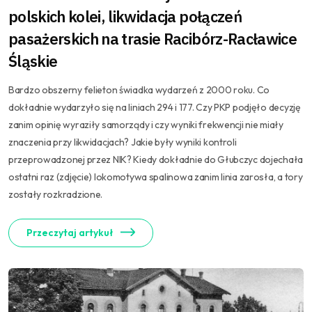
polskich kolei, likwidacja połączeń
pasażerskich na trasie Racibórz-Racławice
Śląskie
Bardzo obszerny felieton świadka wydarzeń z 2000 roku. Co
dokładnie wydarzyło się na liniach 294 i 177. Czy PKP podjęło decyzję
zanim opinię wyraziły samorządy i czy wyniki frekwencji nie miały
znaczenia przy likwidacjach? Jakie były wyniki kontroli
przeprowadzonej przez NIK? Kiedy dokładnie do Głubczyc dojechała
ostatni raz (zdjęcie) lokomotywa spalinowa zanim linia zarosła, a tory
zostały rozkradzione.
Przeczytaj artykuł