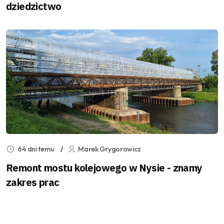
dziedzictwo
64 dni temu
Marek Grygorowicz
Remont mostu kolejowego w Nysie - znamy
zakres prac