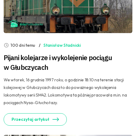
100 dni temu
Stanisław Stadnicki
Pijani kolejarze i wykolejenie pociągu
w Głubczycach
We wtorek, 16 grudnia 1997 roku, o godzinie 18:10 na terenie stacji
kolejowej w Głubczycach doszło do poważnego wykolejenia
lokomotywy serii SM42. Lokomotywa ta później pracowała m.in. na
pociągach Nysa-Głuchołazy.
Przeczytaj artykuł