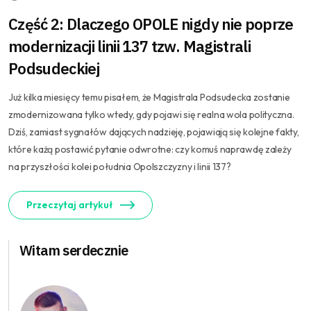
Część 2: Dlaczego OPOLE nigdy nie poprze
modernizacji linii 137 tzw. Magistrali
Podsudeckiej
Już kilka miesięcy temu pisałem, że Magistrala Podsudecka zostanie
zmodernizowana tylko wtedy, gdy pojawi się realna wola polityczna.
Dziś, zamiast sygnałów dających nadzieję, pojawiają się kolejne fakty,
które każą postawić pytanie odwrotne: czy komuś naprawdę zależy
na przyszłości kolei południa Opolszczyzny i linii 137?
Przeczytaj artykuł
Witam serdecznie