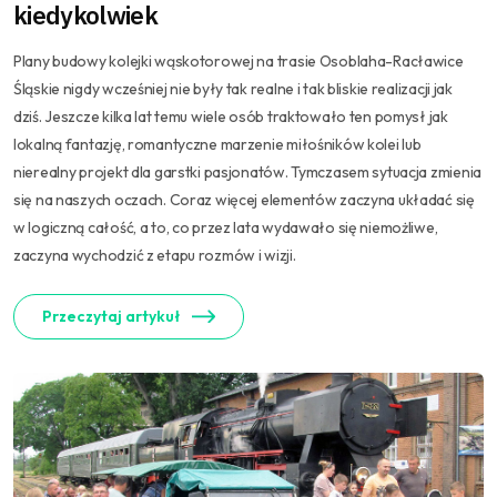
kiedykolwiek
Plany budowy kolejki wąskotorowej na trasie Osoblaha-Racławice
Śląskie nigdy wcześniej nie były tak realne i tak bliskie realizacji jak
dziś. Jeszcze kilka lat temu wiele osób traktowało ten pomysł jak
lokalną fantazję, romantyczne marzenie miłośników kolei lub
nierealny projekt dla garstki pasjonatów. Tymczasem sytuacja zmienia
się na naszych oczach. Coraz więcej elementów zaczyna układać się
w logiczną całość, a to, co przez lata wydawało się niemożliwe,
zaczyna wychodzić z etapu rozmów i wizji.
Przeczytaj artykuł