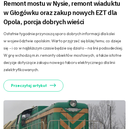
Remont mostu w Nysie, remont wiaduktu
w Głogówku oraz zakup nowych EZT dla
Opola, porcja dobrych wieści
Ostatnie tygodnie przynoszą sporo dobrych informacji dla kolei
w województwie opolskim. Warto przyjrzeć się bliżej temu, co dzieje
się - i co w najbliższym czasie będzie się działo - na linii podsudeckiej.
W grę wchodzą m.in. remonty obiektów mostowych, a także istotne
decyzje dotyczące zakupu nowego taboru elektrycznego dla linii
zelektryfikowanych.
Przeczytaj artykuł