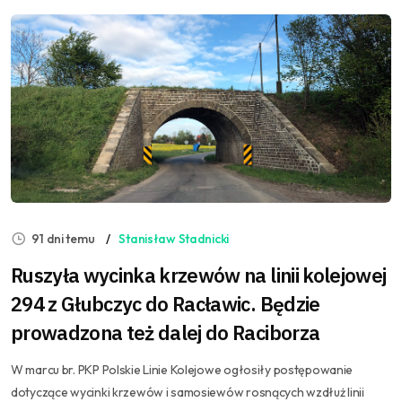
91 dni temu
Stanisław Stadnicki
Ruszyła wycinka krzewów na linii kolejowej
294 z Głubczyc do Racławic. Będzie
prowadzona też dalej do Raciborza
W marcu br. PKP Polskie Linie Kolejowe ogłosiły postępowanie
dotyczące wycinki krzewów i samosiewów rosnących wzdłuż linii