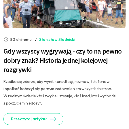
80 dni temu
Stanisław Stadnicki
Gdy wszyscy wygrywają - czy to na pewno
dobry znak? Historia jednej kolejowej
rozgrywki
Rzadko się zdarza, aby wynik konsultacji, rozmów, telefonów
i spotkań kończył się pełnym zadowoleniem wszystkich stron.
W realnym świecie ktoś zwykle ustępuje, ktoś traci, ktoś wychodzi
z poczuciem niedosytu.
Przeczytaj artykuł