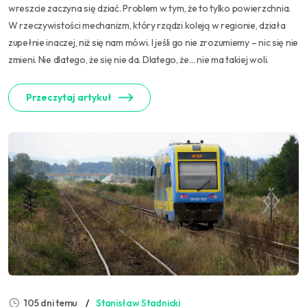
wreszcie zaczyna się dziać. Problem w tym, że to tylko powierzchnia.
W rzeczywistości mechanizm, który rządzi koleją w regionie, działa
zupełnie inaczej, niż się nam mówi. I jeśli go nie zrozumiemy – nic się nie
zmieni. Nie dlatego, że się nie da. Dlatego, że… nie ma takiej woli.
Przeczytaj artykuł
105 dni temu
Stanisław Stadnicki