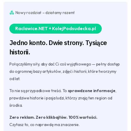
Nowy rozdział – działamy razem!
Raclawice.NET + KolejPodsudecka.pl
Jedno konto. Dwie strony. Tysiące
historii.
Połączyliśmy siły, aby dać Ci coś wyjątkowego — pełny dostęp
do ogromnej bazy artykułów, zdjęć i historii, które tworzymy
od lat.
To nie są przypadkowe treści. To
sprawdzone informacje
,
prawdziwe historie i pasja ludzi, którzy znają ten region od
środka.
Zero reklam. Zero klikbajtów. 100% wartości.
Czytasz to, co naprawdę ma znaczenie.