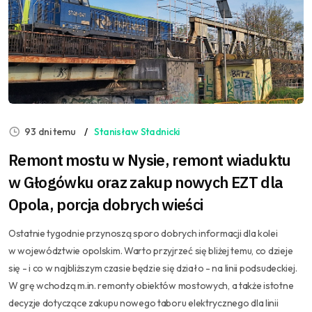
93 dni temu
Stanisław Stadnicki
Remont mostu w Nysie, remont wiaduktu
w Głogówku oraz zakup nowych EZT dla
Opola, porcja dobrych wieści
Ostatnie tygodnie przynoszą sporo dobrych informacji dla kolei
w województwie opolskim. Warto przyjrzeć się bliżej temu, co dzieje
się - i co w najbliższym czasie będzie się działo - na linii podsudeckiej.
W grę wchodzą m.in. remonty obiektów mostowych, a także istotne
decyzje dotyczące zakupu nowego taboru elektrycznego dla linii