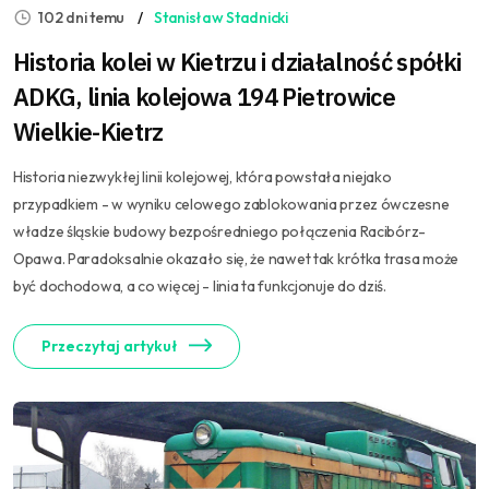
102 dni temu
Stanisław Stadnicki
Historia kolei w Kietrzu i działalność spółki
ADKG, linia kolejowa 194 Pietrowice
Wielkie-Kietrz
Historia niezwykłej linii kolejowej, która powstała niejako
przypadkiem - w wyniku celowego zablokowania przez ówczesne
władze śląskie budowy bezpośredniego połączenia Racibórz-
Opawa. Paradoksalnie okazało się, że nawet tak krótka trasa może
być dochodowa, a co więcej - linia ta funkcjonuje do dziś.
Przeczytaj artykuł