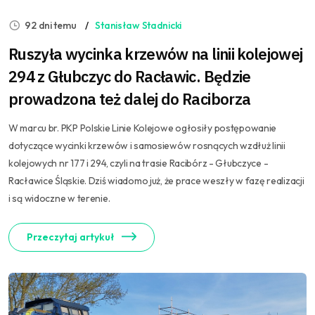
92 dni temu
Stanisław Stadnicki
Ruszyła wycinka krzewów na linii kolejowej
294 z Głubczyc do Racławic. Będzie
prowadzona też dalej do Raciborza
W marcu br. PKP Polskie Linie Kolejowe ogłosiły postępowanie
dotyczące wycinki krzewów i samosiewów rosnących wzdłuż linii
kolejowych nr 177 i 294, czyli na trasie Racibórz - Głubczyce -
Racławice Śląskie. Dziś wiadomo już, że prace weszły w fazę realizacji
i są widoczne w terenie.
Przeczytaj artykuł