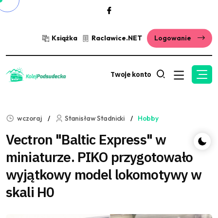
Książka
Raclawice.NET
Logowanie
Twoje konto
wczoraj
Stanisław Stadnicki
Hobby
Vectron "Baltic Express" w
miniaturze. PIKO przygotowało
wyjątkowy model lokomotywy w
skali H0