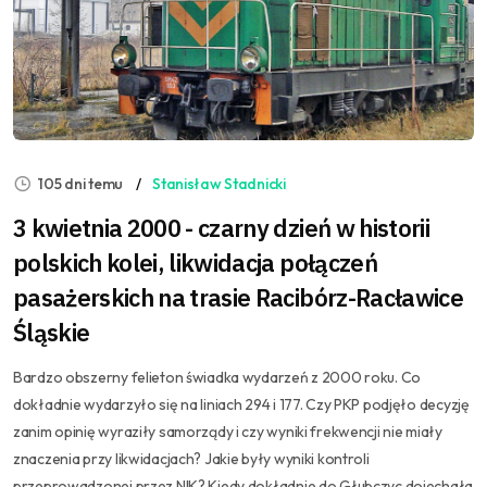
105 dni temu
Stanisław Stadnicki
3 kwietnia 2000 - czarny dzień w historii
polskich kolei, likwidacja połączeń
pasażerskich na trasie Racibórz-Racławice
Śląskie
Bardzo obszerny felieton świadka wydarzeń z 2000 roku. Co
dokładnie wydarzyło się na liniach 294 i 177. Czy PKP podjęło decyzję
zanim opinię wyraziły samorządy i czy wyniki frekwencji nie miały
znaczenia przy likwidacjach? Jakie były wyniki kontroli
przeprowadzonej przez NIK? Kiedy dokładnie do Głubczyc dojechała