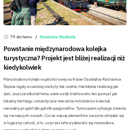
79 dni temu
Stanisław Stadnicki
Powstanie międzynarodowa kolejka
turystyczna? Projekt jest bliżej realizacji niż
kiedykolwiek
Plany budowy kolejki wąskotorowej na trasie Osoblaha-Racławice
Śląskie nigdy wcześniej nie były tak realne i tak bliskie realizacji jak
dziś. Jeszcze kilka lat temu wiele osób traktowało ten pomysł jak
lokalną fantazję, romantyczne marzenie miłośników kolei lub
nierealny projekt dla garstki pasjonatów. Tymczasem sytuacja zmienia
się na naszych oczach. Coraz więcej elementów zaczyna układać się
w logiczną całość, a to, co przez lata wydawało się niemożliwe,