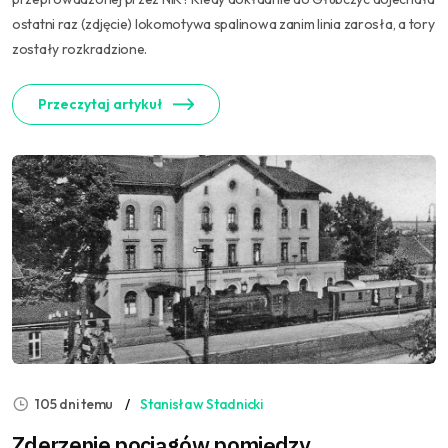
ostatni raz (zdjęcie) lokomotywa spalinowa zanim linia zarosła, a tory
zostały rozkradzione.
Przeczytaj artykuł
105 dni temu
Stanisław Stadnicki
Zderzenie pociągów pomiędzy