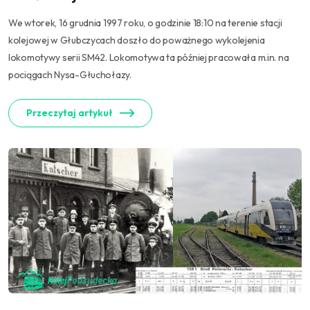
We wtorek, 16 grudnia 1997 roku, o godzinie 18:10 na terenie stacji
kolejowej w Głubczycach doszło do poważnego wykolejenia
lokomotywy serii SM42. Lokomotywa ta później pracowała m.in. na
pociągach Nysa-Głuchołazy.
Przeczytaj artykuł