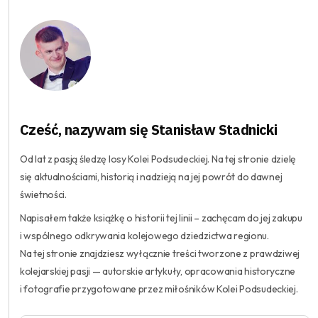
Cześć, nazywam się Stanisław Stadnicki
Od lat z pasją śledzę losy Kolei Podsudeckiej. Na tej stronie dzielę
się aktualnościami, historią i nadzieją na jej powrót do dawnej
świetności.
Napisałem także książkę o historii tej linii – zachęcam do jej zakupu
i wspólnego odkrywania kolejowego dziedzictwa regionu.
Na tej stronie znajdziesz wyłącznie treści tworzone z prawdziwej
kolejarskiej pasji — autorskie artykuły, opracowania historyczne
i fotografie przygotowane przez miłośników Kolei Podsudeckiej.