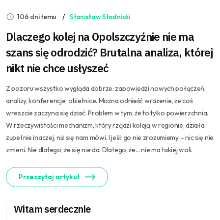
106 dni temu
Stanisław Stadnicki
Dlaczego kolej na Opolszczyźnie nie ma
szans się odrodzić? Brutalna analiza, której
nikt nie chce usłyszeć
Z pozoru wszystko wygląda dobrze: zapowiedzi nowych połączeń,
analizy, konferencje, obietnice. Można odnieść wrażenie, że coś
wreszcie zaczyna się dziać. Problem w tym, że to tylko powierzchnia.
W rzeczywistości mechanizm, który rządzi koleją w regionie, działa
zupełnie inaczej, niż się nam mówi. I jeśli go nie zrozumiemy – nic się nie
zmieni. Nie dlatego, że się nie da. Dlatego, że… nie ma takiej woli.
Przeczytaj artykuł
Witam serdecznie