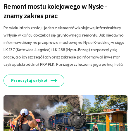
Remont mostu kolejowego w Nysie -
znamy zakres prac
Po wielu latach zastoju jeden z elementów kolejowej infrastruktury
w Nysie w końcu doczekał się gruntownego remontu. Jak niedawno
informowaliśmy na przeprawie mostowej na Nysie Kłodzkiej w ciągu
LK 137 (Katowice-Legnica) i LK 288 (Nysa-Brzeg) rozpoczęły się
prace, a o ich szczegółach oraz zakresie poinformował inwestor
czyli opolski oddział PKP PLK. Poniżej przytaczamy jego pełną treść:
Przeczytaj artykuł