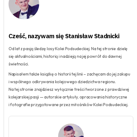
Cześć, nazywam się Stanisław Stadnicki
Od lat z pasją śledzę losy Kolei Podsudeckiej. Na tej stronie dzielę
się aktualnościami, historią i nadzieją na jej powrót do dawnej
świetności.
Napisałem także książkę o historii tej linii – zachęcam do jej zakupu
i wspólnego odkrywania kolejowego dziedzictwa regionu.
Na tej stronie znajdziesz wyłącznie treści tworzone z prawdziwej
kolejarskiej pasji — autorskie artykuły, opracowania historyczne
i fotografie przygotowane przez miłośników Kolei Podsudeckiej.