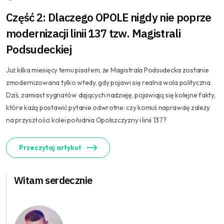
Część 2: Dlaczego OPOLE nigdy nie poprze
modernizacji linii 137 tzw. Magistrali
Podsudeckiej
Już kilka miesięcy temu pisałem, że Magistrala Podsudecka zostanie
zmodernizowana tylko wtedy, gdy pojawi się realna wola polityczna.
Dziś, zamiast sygnałów dających nadzieję, pojawiają się kolejne fakty,
które każą postawić pytanie odwrotne: czy komuś naprawdę zależy
na przyszłości kolei południa Opolszczyzny i linii 137?
Przeczytaj artykuł
Witam serdecznie