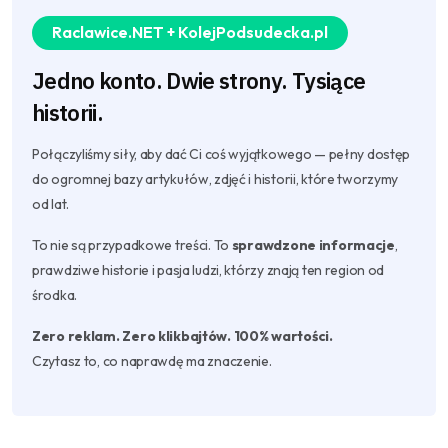
Raclawice.NET + KolejPodsudecka.pl
Jedno konto. Dwie strony. Tysiące
historii.
Połączyliśmy siły, aby dać Ci coś wyjątkowego — pełny dostęp
do ogromnej bazy artykułów, zdjęć i historii, które tworzymy
od lat.
To nie są przypadkowe treści. To
sprawdzone informacje
,
prawdziwe historie i pasja ludzi, którzy znają ten region od
środka.
Zero reklam. Zero klikbajtów. 100% wartości.
Czytasz to, co naprawdę ma znaczenie.