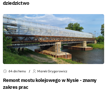
dziedzictwo
64 dni temu
Marek Grygorowicz
Remont mostu kolejowego w Nysie - znamy
zakres prac