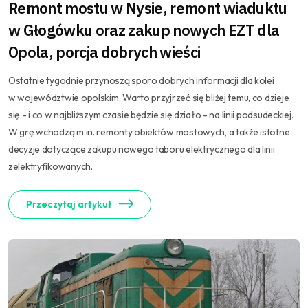
Remont mostu w Nysie, remont wiaduktu
w Głogówku oraz zakup nowych EZT dla
Opola, porcja dobrych wieści
Ostatnie tygodnie przynoszą sporo dobrych informacji dla kolei
w województwie opolskim. Warto przyjrzeć się bliżej temu, co dzieje
się - i co w najbliższym czasie będzie się działo - na linii podsudeckiej.
W grę wchodzą m.in. remonty obiektów mostowych, a także istotne
decyzje dotyczące zakupu nowego taboru elektrycznego dla linii
zelektryfikowanych.
Przeczytaj artykuł