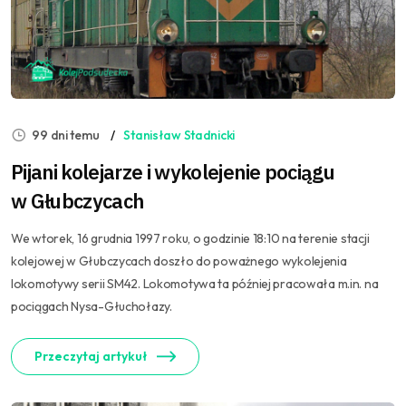
99 dni temu
Stanisław Stadnicki
Pijani kolejarze i wykolejenie pociągu
w Głubczycach
We wtorek, 16 grudnia 1997 roku, o godzinie 18:10 na terenie stacji
kolejowej w Głubczycach doszło do poważnego wykolejenia
lokomotywy serii SM42. Lokomotywa ta później pracowała m.in. na
pociągach Nysa-Głuchołazy.
Przeczytaj artykuł