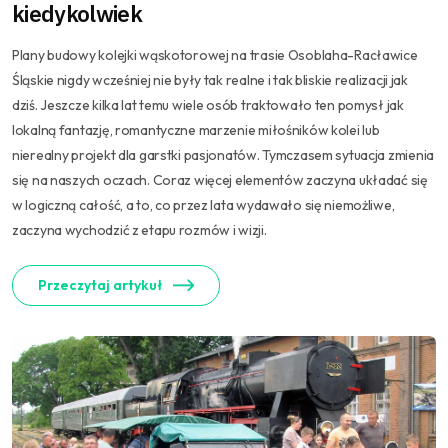
kiedykolwiek
Plany budowy kolejki wąskotorowej na trasie Osoblaha-Racławice
Śląskie nigdy wcześniej nie były tak realne i tak bliskie realizacji jak
dziś. Jeszcze kilka lat temu wiele osób traktowało ten pomysł jak
lokalną fantazję, romantyczne marzenie miłośników kolei lub
nierealny projekt dla garstki pasjonatów. Tymczasem sytuacja zmienia
się na naszych oczach. Coraz więcej elementów zaczyna układać się
w logiczną całość, a to, co przez lata wydawało się niemożliwe,
zaczyna wychodzić z etapu rozmów i wizji.
Przeczytaj artykuł