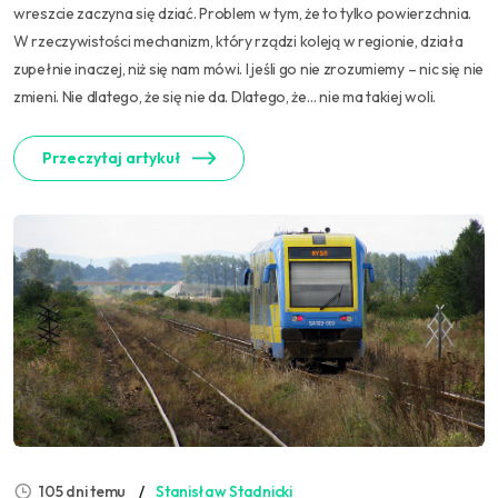
wreszcie zaczyna się dziać. Problem w tym, że to tylko powierzchnia.
W rzeczywistości mechanizm, który rządzi koleją w regionie, działa
zupełnie inaczej, niż się nam mówi. I jeśli go nie zrozumiemy – nic się nie
zmieni. Nie dlatego, że się nie da. Dlatego, że… nie ma takiej woli.
Przeczytaj artykuł
105 dni temu
Stanisław Stadnicki