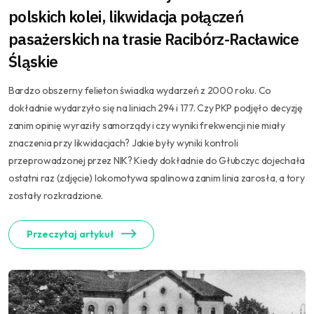
polskich kolei, likwidacja połączeń
pasażerskich na trasie Racibórz-Racławice
Śląskie
Bardzo obszerny felieton świadka wydarzeń z 2000 roku. Co
dokładnie wydarzyło się na liniach 294 i 177. Czy PKP podjęło decyzję
zanim opinię wyraziły samorządy i czy wyniki frekwencji nie miały
znaczenia przy likwidacjach? Jakie były wyniki kontroli
przeprowadzonej przez NIK? Kiedy dokładnie do Głubczyc dojechała
ostatni raz (zdjęcie) lokomotywa spalinowa zanim linia zarosła, a tory
zostały rozkradzione.
Przeczytaj artykuł