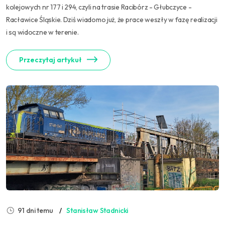
kolejowych nr 177 i 294, czyli na trasie Racibórz - Głubczyce -
Racławice Śląskie. Dziś wiadomo już, że prace weszły w fazę realizacji
i są widoczne w terenie.
Przeczytaj artykuł
91 dni temu
Stanisław Stadnicki