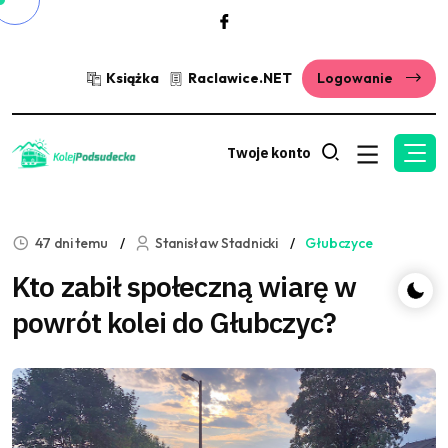
Książka
Raclawice.NET
Logowanie
Twoje konto
47 dni temu
Stanisław Stadnicki
Głubczyce
Kto zabił społeczną wiarę w
powrót kolei do Głubczyc?