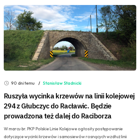
90 dni temu
Stanisław Stadnicki
Ruszyła wycinka krzewów na linii kolejowej
294 z Głubczyc do Racławic. Będzie
prowadzona też dalej do Raciborza
W marcu br. PKP Polskie Linie Kolejowe ogłosiły postępowanie
dotyczące wycinki krzewów i samosiewów rosnących wzdłuż linii