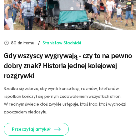
80 dni temu
Stanisław Stadnicki
Gdy wszyscy wygrywają - czy to na pewno
dobry znak? Historia jednej kolejowej
rozgrywki
Rzadko się zdarza, aby wynik konsultacji, rozmów, telefonów
i spotkań kończył się pełnym zadowoleniem wszystkich stron.
W realnym świecie ktoś zwykle ustępuje, ktoś traci, ktoś wychodzi
z poczuciem niedosytu.
Przeczytaj artykuł