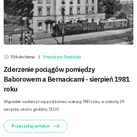
104 dni temu
Stanisław Stadnicki
Zderzenie pociągów pomiędzy
Baborowem a Bernacicami - sierpień 1981
roku
Wypadek wydarzył się pod koniec wakacji 1981 roku, w sobotę 29
sierpnia, około godziny 13:00.
Przeczytaj artykuł