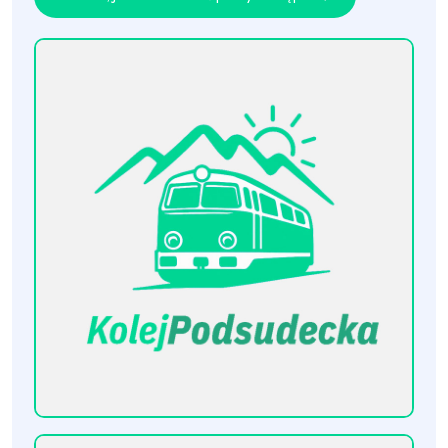
[KolejPodsudecka.pl]