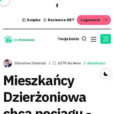
Książka
Raclawice.NET
Logowanie
Twoje konto
Stanisław Stadnicki
6379 dni temu
Aktualności
Mieszkańcy
Dzierżoniowa
chcą pociągu -