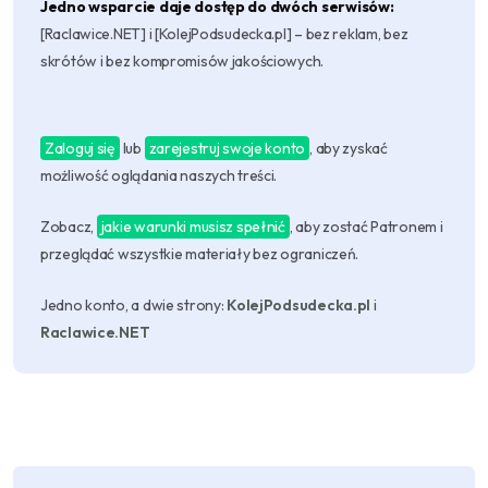
Jedno wsparcie daje dostęp do dwóch serwisów:
[Raclawice.NET] i [KolejPodsudecka.pl] – bez reklam, bez
skrótów i bez kompromisów jakościowych.
Zaloguj się
lub
zarejestruj swoje konto
, aby zyskać
możliwość oglądania naszych treści.
Zobacz,
jakie warunki musisz spełnić
, aby zostać Patronem i
przeglądać wszystkie materiały bez ograniczeń.
Jedno konto, a dwie strony:
KolejPodsudecka.pl
i
Raclawice.NET