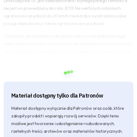
Linia kolejowa 137 jest zdewastowana i wymaga pilnego remontu a
nie jest on przewidziany do roku 2013. Na niektórych odcinkach
ograniczono prędkość do 20 km/h i nie bardzo wyobrażamy sobie
pociąg dalekobieżny z takimi ograniczeniami prędkości.
Oczywiście, że chcielibyśmy aby przez nasz powiat jeździły pociągi
dalekobieżne ale próba uruchomienia ich dzisiaj (przed remontem linii)
służyłaby tylko przewoźnikowi do wykazania, że są one nierentowne.
Materiał dostępny tylko dla
Patronów
Materiał dostępny wyłącznie dla Patronów oraz osób, które
zakupiły produkt i wspierają rozwój serwisów. Dzięki temu
możliwe jest tworzenie i udostępnianie rozbudowanych,
rzetelnych treści, archiwów oraz materiałów historycznych.