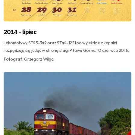
2014 - lipiec
Lokomotywy ST43-349 oraz ST44-1221 po wyjeździe z kopalni
rozpędzają się jadąc w stronę stacji Piława Górna. 10 czerwca 2011r.
Fotograf:
Grzegorz Wilga