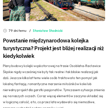
79 dni temu
Stanisław Stadnicki
Powstanie międzynarodowa kolejka
turystyczna? Projekt jest bliżej realizacji niż
kiedykolwiek
Plany budowy kolejki wąskotorowej na trasie Osoblaha-Racławice
Śląskie nigdy wcześniej nie były tak realne i tak bliskie realizacji jak
dziś. Jeszcze kilka lat temu wiele osób traktowało ten pomysł jak
lokalną fantazję, romantyczne marzenie miłośników kolei lub
nierealny projekt dla garstki pasjonatów. Tymczasem sytuacja zmienia
się na naszych oczach. Coraz więcej elementów zaczyna układać się
w logiczną całość, a to, co przez lata wydawało się niemożliwe,