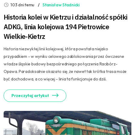
103 dni temu
Stanisław Stadnicki
Historia kolei w Kietrzu i działalność spółki
ADKG, linia kolejowa 194 Pietrowice
Wielkie-Kietrz
Historia niezwykłej linii kolejowej, która powstała niejako
przypadkiem - w wyniku celowego zablokowania przez ówczesne
władze śląskie budowy bezpośredniego połączenia Racibórz-
Opawa. Paradoksalnie okazało się, że nawet tak krótka trasa może
być dochodowa, a co więcej - linia ta funkcjonuje do dziś.
Przeczytaj artykuł