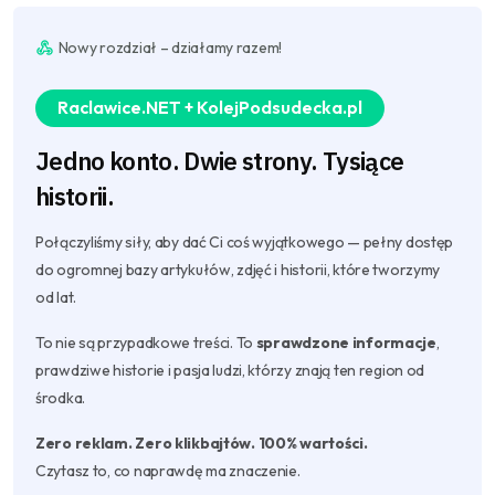
Nowy rozdział – działamy razem!
Raclawice.NET + KolejPodsudecka.pl
Jedno konto. Dwie strony. Tysiące
historii.
Połączyliśmy siły, aby dać Ci coś wyjątkowego — pełny dostęp
do ogromnej bazy artykułów, zdjęć i historii, które tworzymy
od lat.
To nie są przypadkowe treści. To
sprawdzone informacje
,
prawdziwe historie i pasja ludzi, którzy znają ten region od
środka.
Zero reklam. Zero klikbajtów. 100% wartości.
Czytasz to, co naprawdę ma znaczenie.