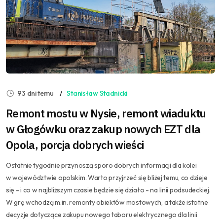
93 dni temu
Stanisław Stadnicki
Remont mostu w Nysie, remont wiaduktu
w Głogówku oraz zakup nowych EZT dla
Opola, porcja dobrych wieści
Ostatnie tygodnie przynoszą sporo dobrych informacji dla kolei
w województwie opolskim. Warto przyjrzeć się bliżej temu, co dzieje
się - i co w najbliższym czasie będzie się działo - na linii podsudeckiej.
W grę wchodzą m.in. remonty obiektów mostowych, a także istotne
decyzje dotyczące zakupu nowego taboru elektrycznego dla linii