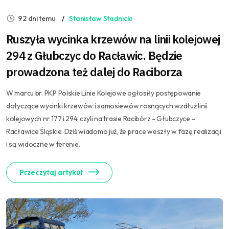
92 dni temu
Stanisław Stadnicki
Ruszyła wycinka krzewów na linii kolejowej
294 z Głubczyc do Racławic. Będzie
prowadzona też dalej do Raciborza
W marcu br. PKP Polskie Linie Kolejowe ogłosiły postępowanie
dotyczące wycinki krzewów i samosiewów rosnących wzdłuż linii
kolejowych nr 177 i 294, czyli na trasie Racibórz - Głubczyce -
Racławice Śląskie. Dziś wiadomo już, że prace weszły w fazę realizacji
i są widoczne w terenie.
Przeczytaj artykuł