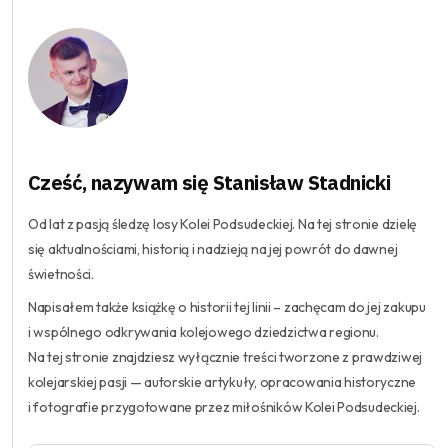
Cześć, nazywam się Stanisław Stadnicki
Od lat z pasją śledzę losy Kolei Podsudeckiej. Na tej stronie dzielę
się aktualnościami, historią i nadzieją na jej powrót do dawnej
świetności.
Napisałem także książkę o historii tej linii – zachęcam do jej zakupu
i wspólnego odkrywania kolejowego dziedzictwa regionu.
Na tej stronie znajdziesz wyłącznie treści tworzone z prawdziwej
kolejarskiej pasji — autorskie artykuły, opracowania historyczne
i fotografie przygotowane przez miłośników Kolei Podsudeckiej.