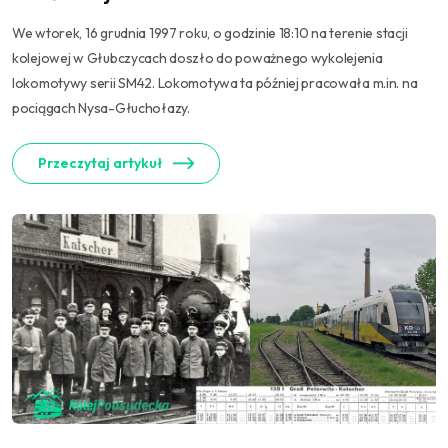
We wtorek, 16 grudnia 1997 roku, o godzinie 18:10 na terenie stacji
kolejowej w Głubczycach doszło do poważnego wykolejenia
lokomotywy serii SM42. Lokomotywa ta później pracowała m.in. na
pociągach Nysa-Głuchołazy.
Przeczytaj artykuł