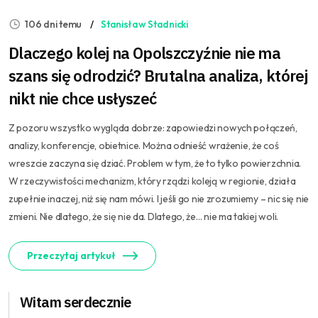
106 dni temu
Stanisław Stadnicki
Dlaczego kolej na Opolszczyźnie nie ma
szans się odrodzić? Brutalna analiza, której
nikt nie chce usłyszeć
Z pozoru wszystko wygląda dobrze: zapowiedzi nowych połączeń,
analizy, konferencje, obietnice. Można odnieść wrażenie, że coś
wreszcie zaczyna się dziać. Problem w tym, że to tylko powierzchnia.
W rzeczywistości mechanizm, który rządzi koleją w regionie, działa
zupełnie inaczej, niż się nam mówi. I jeśli go nie zrozumiemy – nic się nie
zmieni. Nie dlatego, że się nie da. Dlatego, że… nie ma takiej woli.
Przeczytaj artykuł
Witam serdecznie