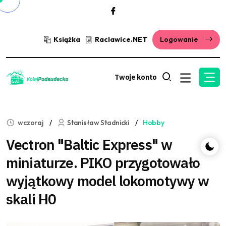
Książka
Raclawice.NET
Logowanie
Twoje konto
wczoraj
Stanisław Stadnicki
Hobby
Vectron "Baltic Express" w
miniaturze. PIKO przygotowało
wyjątkowy model lokomotywy w
skali H0