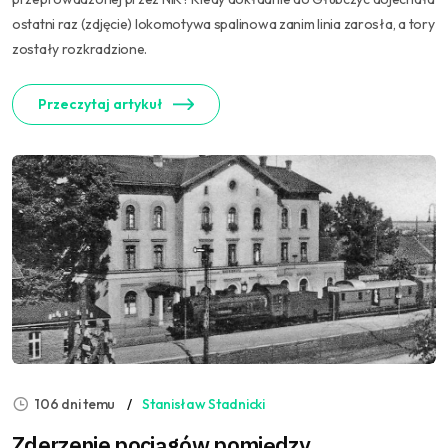
ostatni raz (zdjęcie) lokomotywa spalinowa zanim linia zarosła, a tory
zostały rozkradzione.
Przeczytaj artykuł
106 dni temu
Stanisław Stadnicki
Zderzenie pociągów pomiędzy