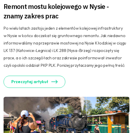
Remont mostu kolejowego w Nysie -
znamy zakres prac
Po wielu latach zastoju jeden z elementów kolejowej infrastruktury
w Nysie w końcu doczekał się gruntownego remontu. Jak niedawno
informowaliśmy na przeprawie mostowej na Nysie Kłodzkiej w ciągu
LK 137 (Katowice-Legnica) i LK 288 (Nysa-Brzeg) rozpoczęły się
prace, a o ich szczegółach oraz zakresie poinformował inwestor
czyli opolski oddział PKP PLK. Poniżej przytaczamy jego pełną treść:
Przeczytaj artykuł