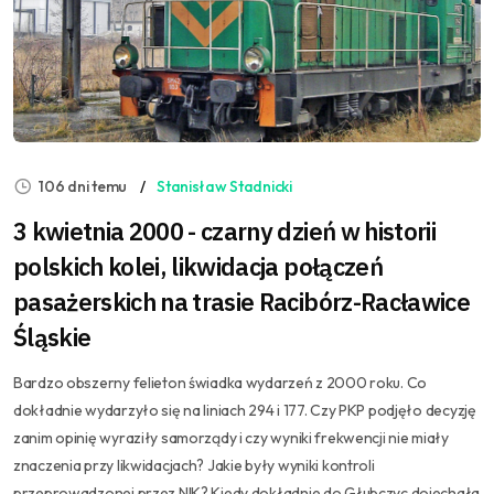
106 dni temu
Stanisław Stadnicki
3 kwietnia 2000 - czarny dzień w historii
polskich kolei, likwidacja połączeń
pasażerskich na trasie Racibórz-Racławice
Śląskie
Bardzo obszerny felieton świadka wydarzeń z 2000 roku. Co
dokładnie wydarzyło się na liniach 294 i 177. Czy PKP podjęło decyzję
zanim opinię wyraziły samorządy i czy wyniki frekwencji nie miały
znaczenia przy likwidacjach? Jakie były wyniki kontroli
przeprowadzonej przez NIK? Kiedy dokładnie do Głubczyc dojechała