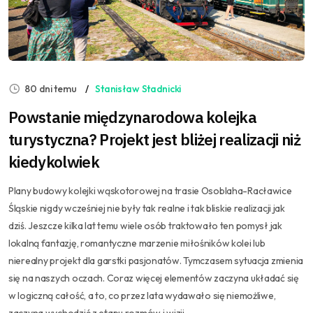
80 dni temu
Stanisław Stadnicki
Powstanie międzynarodowa kolejka
turystyczna? Projekt jest bliżej realizacji niż
kiedykolwiek
Plany budowy kolejki wąskotorowej na trasie Osoblaha-Racławice
Śląskie nigdy wcześniej nie były tak realne i tak bliskie realizacji jak
dziś. Jeszcze kilka lat temu wiele osób traktowało ten pomysł jak
lokalną fantazję, romantyczne marzenie miłośników kolei lub
nierealny projekt dla garstki pasjonatów. Tymczasem sytuacja zmienia
się na naszych oczach. Coraz więcej elementów zaczyna układać się
w logiczną całość, a to, co przez lata wydawało się niemożliwe,