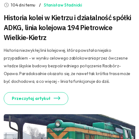
104 dni temu
Stanisław Stadnicki
Historia kolei w Kietrzu i działalność spółki
ADKG, linia kolejowa 194 Pietrowice
Wielkie-Kietrz
Historia niezwykłej linii kolejowej, która powstała niejako
przypadkiem - w wyniku celowego zablokowania przez ówczesne
władze śląskie budowy bezpośredniego połączenia Racibórz-
Opawa. Paradoksalnie okazało się, że nawet tak krótka trasa może
być dochodowa, a co więcej - linia ta funkcjonuje do dziś.
Przeczytaj artykuł