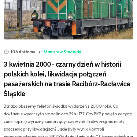
106 dni temu
Stanisław Stadnicki
3 kwietnia 2000 - czarny dzień w historii
polskich kolei, likwidacja połączeń
pasażerskich na trasie Racibórz-Racławice
Śląskie
Bardzo obszerny felieton świadka wydarzeń z 2000 roku. Co
dokładnie wydarzyło się na liniach 294 i 177. Czy PKP podjęło decyzję
zanim opinię wyraziły samorządy i czy wyniki frekwencji nie miały
znaczenia przy likwidacjach? Jakie były wyniki kontroli
przeprowadzonej przez NIK? Kiedy dokładnie do Głubczyc dojechała