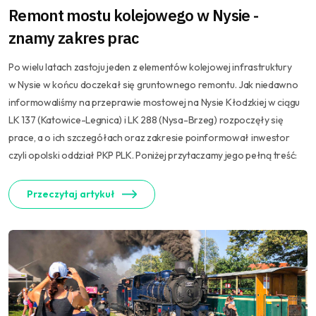
Remont mostu kolejowego w Nysie -
znamy zakres prac
Po wielu latach zastoju jeden z elementów kolejowej infrastruktury
w Nysie w końcu doczekał się gruntownego remontu. Jak niedawno
informowaliśmy na przeprawie mostowej na Nysie Kłodzkiej w ciągu
LK 137 (Katowice-Legnica) i LK 288 (Nysa-Brzeg) rozpoczęły się
prace, a o ich szczegółach oraz zakresie poinformował inwestor
czyli opolski oddział PKP PLK. Poniżej przytaczamy jego pełną treść:
Przeczytaj artykuł