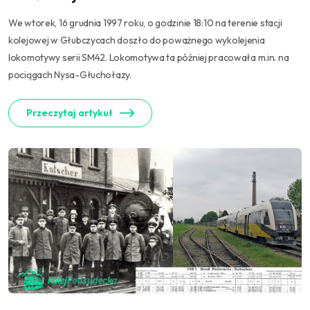
We wtorek, 16 grudnia 1997 roku, o godzinie 18:10 na terenie stacji
kolejowej w Głubczycach doszło do poważnego wykolejenia
lokomotywy serii SM42. Lokomotywa ta później pracowała m.in. na
pociągach Nysa-Głuchołazy.
Przeczytaj artykuł