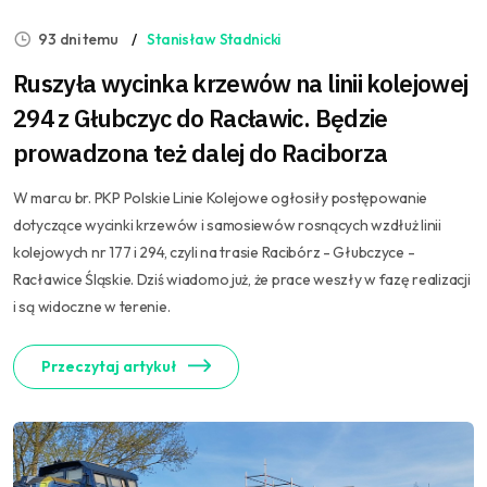
93 dni temu
Stanisław Stadnicki
Ruszyła wycinka krzewów na linii kolejowej
294 z Głubczyc do Racławic. Będzie
prowadzona też dalej do Raciborza
W marcu br. PKP Polskie Linie Kolejowe ogłosiły postępowanie
dotyczące wycinki krzewów i samosiewów rosnących wzdłuż linii
kolejowych nr 177 i 294, czyli na trasie Racibórz - Głubczyce -
Racławice Śląskie. Dziś wiadomo już, że prace weszły w fazę realizacji
i są widoczne w terenie.
Przeczytaj artykuł