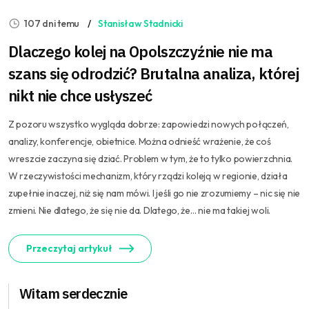
107 dni temu
Stanisław Stadnicki
Dlaczego kolej na Opolszczyźnie nie ma
szans się odrodzić? Brutalna analiza, której
nikt nie chce usłyszeć
Z pozoru wszystko wygląda dobrze: zapowiedzi nowych połączeń,
analizy, konferencje, obietnice. Można odnieść wrażenie, że coś
wreszcie zaczyna się dziać. Problem w tym, że to tylko powierzchnia.
W rzeczywistości mechanizm, który rządzi koleją w regionie, działa
zupełnie inaczej, niż się nam mówi. I jeśli go nie zrozumiemy – nic się nie
zmieni. Nie dlatego, że się nie da. Dlatego, że… nie ma takiej woli.
Przeczytaj artykuł
Witam serdecznie