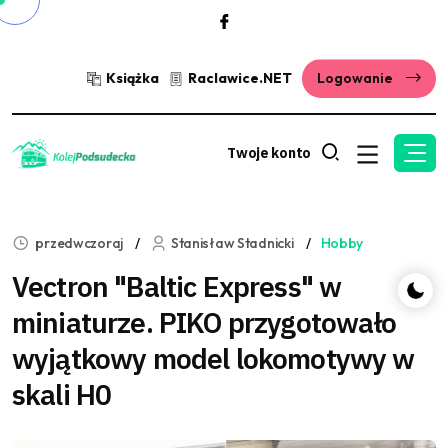
Książka
Raclawice.NET
Logowanie
Twoje konto
przedwczoraj
Stanisław Stadnicki
Hobby
Vectron "Baltic Express" w
miniaturze. PIKO przygotowało
wyjątkowy model lokomotywy w
skali H0