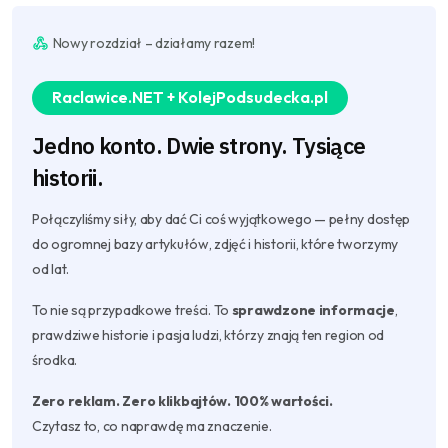
Nowy rozdział – działamy razem!
Raclawice.NET + KolejPodsudecka.pl
Jedno konto. Dwie strony. Tysiące
historii.
Połączyliśmy siły, aby dać Ci coś wyjątkowego — pełny dostęp
do ogromnej bazy artykułów, zdjęć i historii, które tworzymy
od lat.
To nie są przypadkowe treści. To
sprawdzone informacje
,
prawdziwe historie i pasja ludzi, którzy znają ten region od
środka.
Zero reklam. Zero klikbajtów. 100% wartości.
Czytasz to, co naprawdę ma znaczenie.