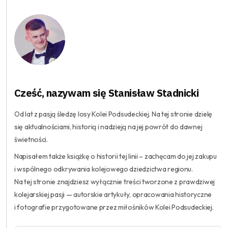
Cześć, nazywam się Stanisław Stadnicki
Od lat z pasją śledzę losy Kolei Podsudeckiej. Na tej stronie dzielę
się aktualnościami, historią i nadzieją na jej powrót do dawnej
świetności.
Napisałem także książkę o historii tej linii – zachęcam do jej zakupu
i wspólnego odkrywania kolejowego dziedzictwa regionu.
Na tej stronie znajdziesz wyłącznie treści tworzone z prawdziwej
kolejarskiej pasji — autorskie artykuły, opracowania historyczne
i fotografie przygotowane przez miłośników Kolei Podsudeckiej.