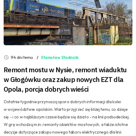
94 dni temu
Stanisław Stadnicki
Remont mostu w Nysie, remont wiaduktu
w Głogówku oraz zakup nowych EZT dla
Opola, porcja dobrych wieści
Ostatnie tygodnie przynoszą sporo dobrych informacji dla kolei
w województwie opolskim. Warto przyjrzeć się bliżej temu, co dzieje
się - i co w najbliższym czasie będzie się działo - na linii podsudeckiej.
W grę wchodzą m.in. remonty obiektów mostowych, a także istotne
decyzje dotyczące zakupu nowego taboru elektrycznego dla linii