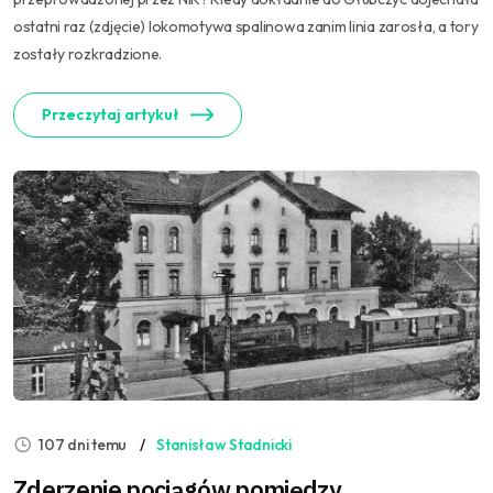
ostatni raz (zdjęcie) lokomotywa spalinowa zanim linia zarosła, a tory
zostały rozkradzione.
Przeczytaj artykuł
107 dni temu
Stanisław Stadnicki
Zderzenie pociągów pomiędzy