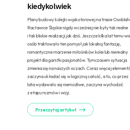
kiedykolwiek
Plany budowy kolejki wąskotorowej na trasie Osoblah
Racławice Śląskie nigdy wcześniej nie były tak realne
i tak bliskie realizacji jak dziś. Jeszcze kilka lat temu wi
osób traktowało ten pomysł jak lokalną fantazję,
romantyczne marzenie miłośników kolei lub nierealny
projekt dla garstki pasjonatów. Tymczasem sytuacja
zmienia się na naszych oczach. Coraz więcej elemen
zaczyna układać się w logiczną całość, a to, co przez
lata wydawało się niemożliwe, zaczyna wychodzić
z etapu rozmów i wizji.
Przeczytaj artykuł