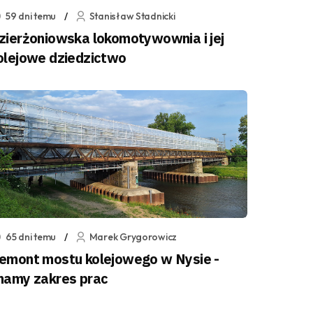
59 dni temu
Stanisław Stadnicki
zierżoniowska lokomotywownia i jej
olejowe dziedzictwo
65 dni temu
Marek Grygorowicz
emont mostu kolejowego w Nysie -
namy zakres prac