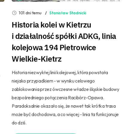
101 dni temu
Stanisław Stadnicki
Historia kolei w Kietrzu
i działalność spółki ADKG, linia
kolejowa 194 Pietrowice
Wielkie-Kietrz
Historia niezwykłej linii kolejowej, która powstała
h
niejako przypadkiem - w wyniku celowego
zablokowania przez ówczesne władze śląskie budowy
bezpośredniego połączenia Racibórz-Opawa.
Paradoksalnie okazało się, że nawet tak krótka trasa
może być dochodowa, a co więcej - linia ta funkcjonuje
do dziś.