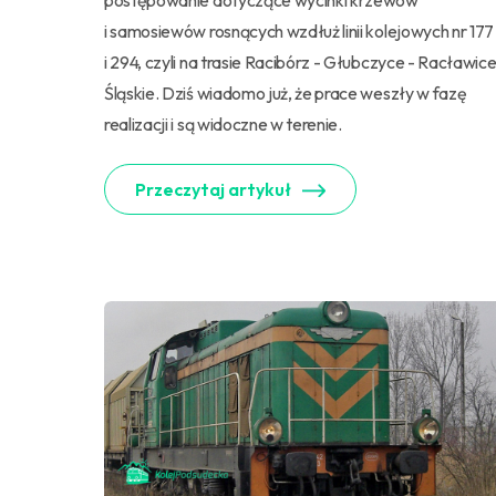
postępowanie dotyczące wycinki krzewów
i samosiewów rosnących wzdłuż linii kolejowych nr 177
i 294, czyli na trasie Racibórz - Głubczyce - Racławic
Śląskie. Dziś wiadomo już, że prace weszły w fazę
realizacji i są widoczne w terenie.
Przeczytaj artykuł