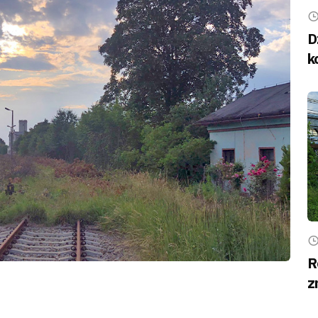
D
k
R
z