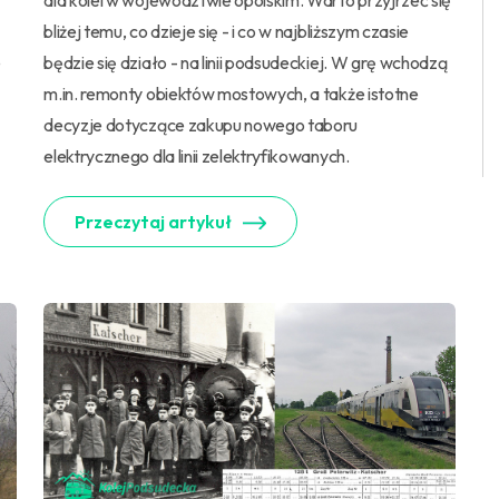
dla kolei w województwie opolskim. Warto przyjrzeć się
bliżej temu, co dzieje się - i co w najbliższym czasie
e
będzie się działo - na linii podsudeckiej. W grę wchodzą
m.in. remonty obiektów mostowych, a także istotne
decyzje dotyczące zakupu nowego taboru
elektrycznego dla linii zelektryfikowanych.
Przeczytaj artykuł