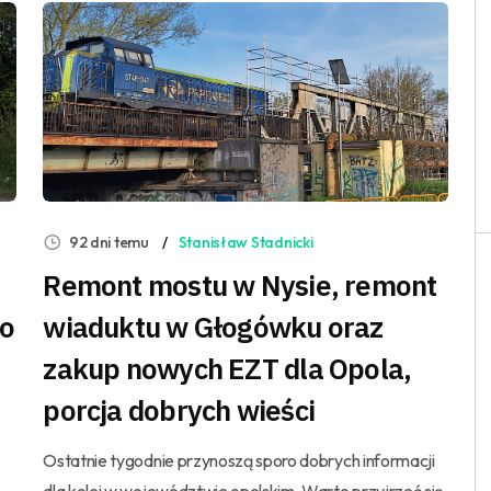
92 dni temu
Stanisław Stadnicki
Remont mostu w Nysie, remont
do
wiaduktu w Głogówku oraz
zakup nowych EZT dla Opola,
porcja dobrych wieści
Ostatnie tygodnie przynoszą sporo dobrych informacji