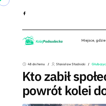
Miejsce, gdzie
48 dni temu
Stanisław Stadnicki
Głubczyc
Kto zabił społ
powrót kolei d