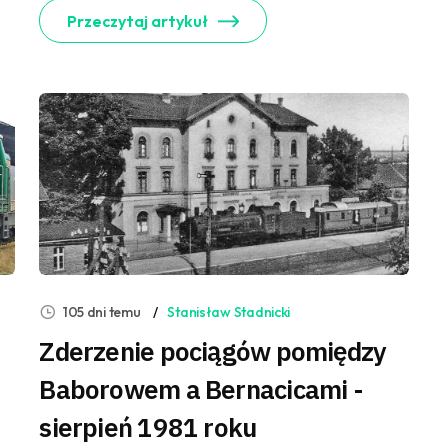
Przeczytaj artykuł
105 dni temu
Stanisław Stadnicki
Zderzenie pociągów pomiędzy
Baborowem a Bernacicami -
sierpień 1981 roku