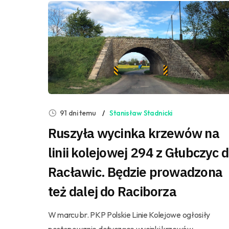
91 dni temu
Stanisław Stadnicki
Ruszyła wycinka krzewów na
linii kolejowej 294 z Głubczyc 
Racławic. Będzie prowadzona
też dalej do Raciborza
W marcu br. PKP Polskie Linie Kolejowe ogłosiły