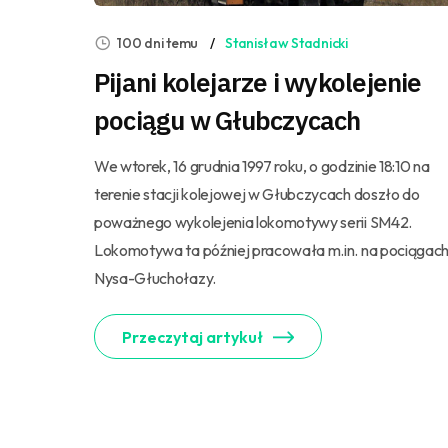
100 dni temu
Stanisław Stadnicki
Pijani kolejarze i wykolejenie
pociągu w Głubczycach
We wtorek, 16 grudnia 1997 roku, o godzinie 18:10 na
terenie stacji kolejowej w Głubczycach doszło do
poważnego wykolejenia lokomotywy serii SM42.
Lokomotywa ta później pracowała m.in. na pociągac
Nysa-Głuchołazy.
Przeczytaj artykuł