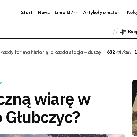
Start
News
Linia 137
Artykuły o historii
Kole
Ksi
 każdy tor ma historię, a każda stacja – duszę
632
1
artykuły
e
eczną wiarę w
o Głubczyc?