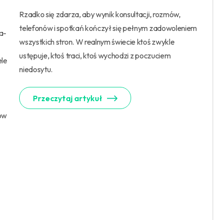
Rzadko się zdarza, aby wynik konsultacji, rozmów,
telefonów i spotkań kończył się pełnym zadowoleniem
a-
wszystkich stron. W realnym świecie ktoś zwykle
ustępuje, ktoś traci, ktoś wychodzi z poczuciem
ele
niedosytu.
Przeczytaj artykuł
tów