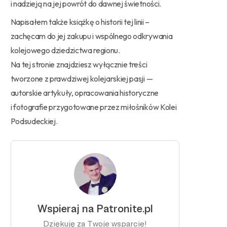
i nadzieją na jej powrót do dawnej świetności.
Napisałem także książkę o historii tej linii –
zachęcam do jej zakupu i wspólnego odkrywania
kolejowego dziedzictwa regionu.
Na tej stronie znajdziesz wyłącznie treści
tworzone z prawdziwej kolejarskiej pasji —
autorskie artykuły, opracowania historyczne
i fotografie przygotowane przez miłośników Kolei
Podsudeckiej.