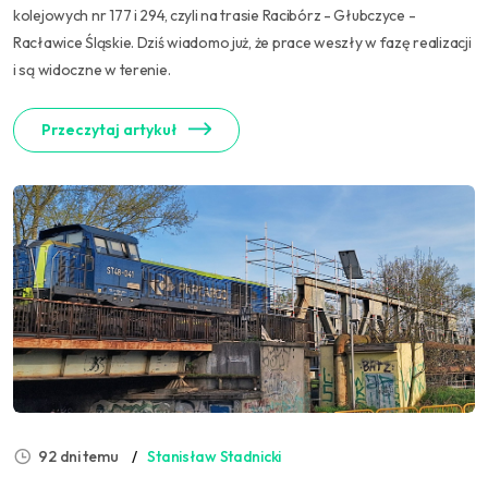
kolejowych nr 177 i 294, czyli na trasie Racibórz - Głubczyce -
Racławice Śląskie. Dziś wiadomo już, że prace weszły w fazę realizacji
i są widoczne w terenie.
Przeczytaj artykuł
92 dni temu
Stanisław Stadnicki