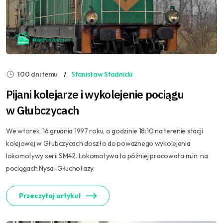
100 dni temu
Stanisław Stadnicki
Pijani kolejarze i wykolejenie pociągu
w Głubczycach
We wtorek, 16 grudnia 1997 roku, o godzinie 18:10 na terenie stacji
kolejowej w Głubczycach doszło do poważnego wykolejenia
lokomotywy serii SM42. Lokomotywa ta później pracowała m.in. na
pociągach Nysa-Głuchołazy.
Przeczytaj artykuł