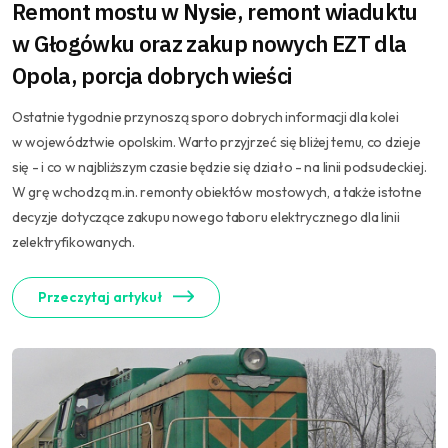
Remont mostu w Nysie, remont wiaduktu
w Głogówku oraz zakup nowych EZT dla
Opola, porcja dobrych wieści
Ostatnie tygodnie przynoszą sporo dobrych informacji dla kolei
w województwie opolskim. Warto przyjrzeć się bliżej temu, co dzieje
się - i co w najbliższym czasie będzie się działo - na linii podsudeckiej.
W grę wchodzą m.in. remonty obiektów mostowych, a także istotne
decyzje dotyczące zakupu nowego taboru elektrycznego dla linii
zelektryfikowanych.
Przeczytaj artykuł