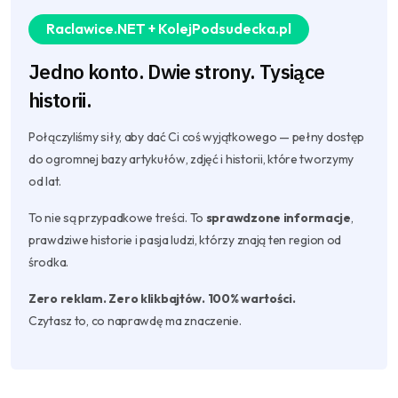
Raclawice.NET + KolejPodsudecka.pl
Jedno konto. Dwie strony. Tysiące
historii.
Połączyliśmy siły, aby dać Ci coś wyjątkowego — pełny dostęp
do ogromnej bazy artykułów, zdjęć i historii, które tworzymy
od lat.
To nie są przypadkowe treści. To
sprawdzone informacje
,
prawdziwe historie i pasja ludzi, którzy znają ten region od
środka.
Zero reklam. Zero klikbajtów. 100% wartości.
Czytasz to, co naprawdę ma znaczenie.