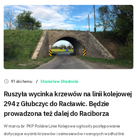
91 dni temu
Stanisław Stadnicki
Ruszyła wycinka krzewów na linii kolejowej
294 z Głubczyc do Racławic. Będzie
prowadzona też dalej do Raciborza
W marcu br. PKP Polskie Linie Kolejowe ogłosiły postępowanie
dotyczące wycinki krzewów i samosiewów rosnących wzdłuż linii