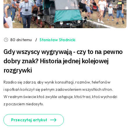
80 dni temu
Stanisław Stadnicki
Gdy wszyscy wygrywają - czy to na pewno
dobry znak? Historia jednej kolejowej
rozgrywki
Rzadko się zdarza, aby wynik konsultacji, rozmów, telefonów
i spotkań kończył się pełnym zadowoleniem wszystkich stron.
W realnym świecie ktoś zwykle ustępuje, ktoś traci, ktoś wychodzi
z poczuciem niedosytu.
Przeczytaj artykuł