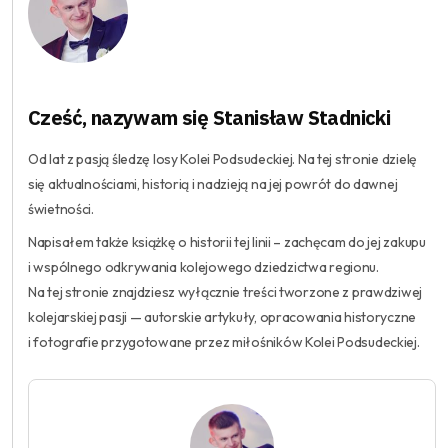
Cześć, nazywam się Stanisław Stadnicki
Od lat z pasją śledzę losy Kolei Podsudeckiej. Na tej stronie dzielę
się aktualnościami, historią i nadzieją na jej powrót do dawnej
świetności.
Napisałem także książkę o historii tej linii – zachęcam do jej zakupu
i wspólnego odkrywania kolejowego dziedzictwa regionu.
Na tej stronie znajdziesz wyłącznie treści tworzone z prawdziwej
kolejarskiej pasji — autorskie artykuły, opracowania historyczne
i fotografie przygotowane przez miłośników Kolei Podsudeckiej.