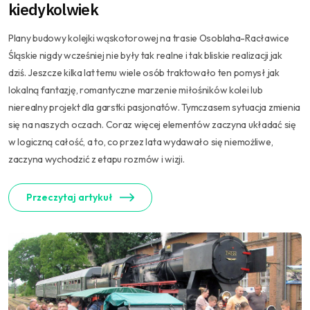
kiedykolwiek
Plany budowy kolejki wąskotorowej na trasie Osoblaha-Racławice
Śląskie nigdy wcześniej nie były tak realne i tak bliskie realizacji jak
dziś. Jeszcze kilka lat temu wiele osób traktowało ten pomysł jak
lokalną fantazję, romantyczne marzenie miłośników kolei lub
nierealny projekt dla garstki pasjonatów. Tymczasem sytuacja zmienia
się na naszych oczach. Coraz więcej elementów zaczyna układać się
w logiczną całość, a to, co przez lata wydawało się niemożliwe,
zaczyna wychodzić z etapu rozmów i wizji.
Przeczytaj artykuł