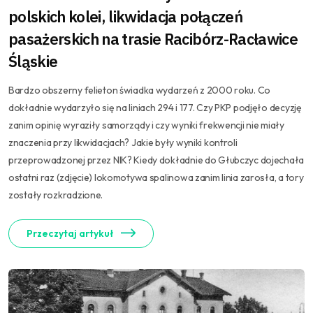
polskich kolei, likwidacja połączeń
pasażerskich na trasie Racibórz-Racławice
Śląskie
Bardzo obszerny felieton świadka wydarzeń z 2000 roku. Co
dokładnie wydarzyło się na liniach 294 i 177. Czy PKP podjęło decyzję
zanim opinię wyraziły samorządy i czy wyniki frekwencji nie miały
znaczenia przy likwidacjach? Jakie były wyniki kontroli
przeprowadzonej przez NIK? Kiedy dokładnie do Głubczyc dojechała
ostatni raz (zdjęcie) lokomotywa spalinowa zanim linia zarosła, a tory
zostały rozkradzione.
Przeczytaj artykuł