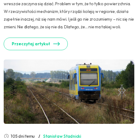
wreszcie zaczyna się dziać. Problem w tym, że to tylko powierzchnia.
W rzeczywistości mechanizm, który rządzi koleją w regionie, działa
zupełnie inaczej, niż się nam mówi. I jeśli go nie zrozumiemy – nic się nie
zmieni. Nie dlatego, że się nie da. Dlatego, że… nie ma takiej woli.
Przeczytaj artykuł
105 dni temu
Stanisław Stadnicki