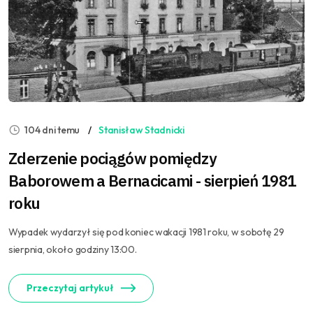
104 dni temu
Stanisław Stadnicki
Zderzenie pociągów pomiędzy
Baborowem a Bernacicami - sierpień 1981
roku
Wypadek wydarzył się pod koniec wakacji 1981 roku, w sobotę 29
sierpnia, około godziny 13:00.
Przeczytaj artykuł