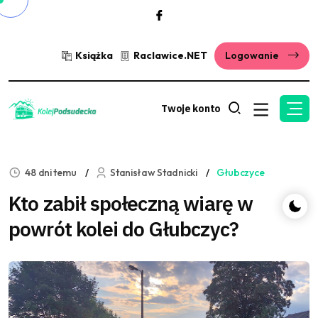
Książka
Raclawice.NET
Logowanie
Twoje konto
48 dni temu
Stanisław Stadnicki
Głubczyce
Kto zabił społeczną wiarę w
powrót kolei do Głubczyc?