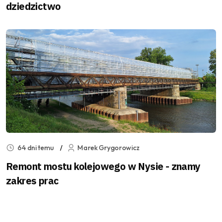
dziedzictwo
64 dni temu
Marek Grygorowicz
Remont mostu kolejowego w Nysie - znamy
zakres prac