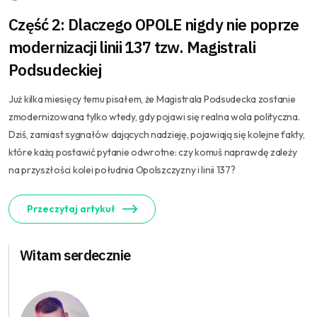
Część 2: Dlaczego OPOLE nigdy nie poprze
modernizacji linii 137 tzw. Magistrali
Podsudeckiej
Już kilka miesięcy temu pisałem, że Magistrala Podsudecka zostanie
zmodernizowana tylko wtedy, gdy pojawi się realna wola polityczna.
Dziś, zamiast sygnałów dających nadzieję, pojawiają się kolejne fakty,
które każą postawić pytanie odwrotne: czy komuś naprawdę zależy
na przyszłości kolei południa Opolszczyzny i linii 137?
Przeczytaj artykuł
Witam serdecznie