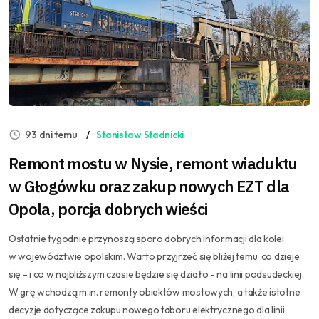
93 dni temu
Stanisław Stadnicki
Remont mostu w Nysie, remont wiaduktu
w Głogówku oraz zakup nowych EZT dla
Opola, porcja dobrych wieści
Ostatnie tygodnie przynoszą sporo dobrych informacji dla kolei
w województwie opolskim. Warto przyjrzeć się bliżej temu, co dzieje
się - i co w najbliższym czasie będzie się działo - na linii podsudeckiej.
W grę wchodzą m.in. remonty obiektów mostowych, a także istotne
decyzje dotyczące zakupu nowego taboru elektrycznego dla linii