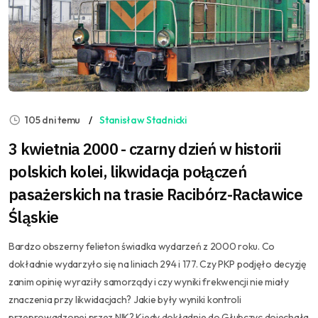
105 dni temu
Stanisław Stadnicki
3 kwietnia 2000 - czarny dzień w historii
polskich kolei, likwidacja połączeń
pasażerskich na trasie Racibórz-Racławice
Śląskie
Bardzo obszerny felieton świadka wydarzeń z 2000 roku. Co
dokładnie wydarzyło się na liniach 294 i 177. Czy PKP podjęło decyzję
zanim opinię wyraziły samorządy i czy wyniki frekwencji nie miały
znaczenia przy likwidacjach? Jakie były wyniki kontroli
przeprowadzonej przez NIK? Kiedy dokładnie do Głubczyc dojechała