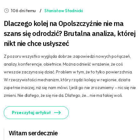
106 dni temu
Stanisław Stadnicki
Dlaczego kolej na Opolszczyźnie nie ma
szans się odrodzić? Brutalna analiza, której
nikt nie chce usłyszeć
Z pozoru wszystko wygląda dobrze: zapowiedzi nowych połączeń,
analizy, konferencje, obietnice. Można odnieść wrażenie, że coś
wreszcie zaczyna się dziać. Problem w tym, że to tylko powierzchnia.
W rzeczywistości mechanizm, który rządzi koleją w regionie, działa
zupełnie inaczej, niż się nam mówi. I jeśli go nie zrozumiemy – nic się nie
zmieni. Nie dlatego, że się nie da. Dlatego, że… nie ma takiej woli.
Przeczytaj artykuł
Witam serdecznie