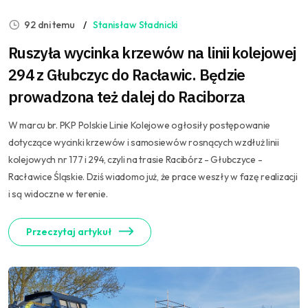
92 dni temu
Stanisław Stadnicki
Ruszyła wycinka krzewów na linii kolejowej
294 z Głubczyc do Racławic. Będzie
prowadzona też dalej do Raciborza
W marcu br. PKP Polskie Linie Kolejowe ogłosiły postępowanie
dotyczące wycinki krzewów i samosiewów rosnących wzdłuż linii
kolejowych nr 177 i 294, czyli na trasie Racibórz - Głubczyce -
Racławice Śląskie. Dziś wiadomo już, że prace weszły w fazę realizacji
i są widoczne w terenie.
Przeczytaj artykuł