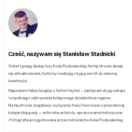
Cześć, nazywam się Stanisław Stadnicki
Od lat z pasją śledzę losy Kolei Podsudeckiej. Na tej stronie dzielę
się aktualnościami, historią i nadzieją na jej powrót do dawnej
świetności.
Napisałem także książkę o historii tej linii – zachęcam do jej zakupu
i wspólnego odkrywania kolejowego dziedzictwa regionu.
Na tej stronie znajdziesz wyłącznie treści tworzone z prawdziwej
kolejarskiej pasji — autorskie artykuły, opracowania historyczne
i fotografie przygotowane przez miłośników Kolei Podsudeckiej.