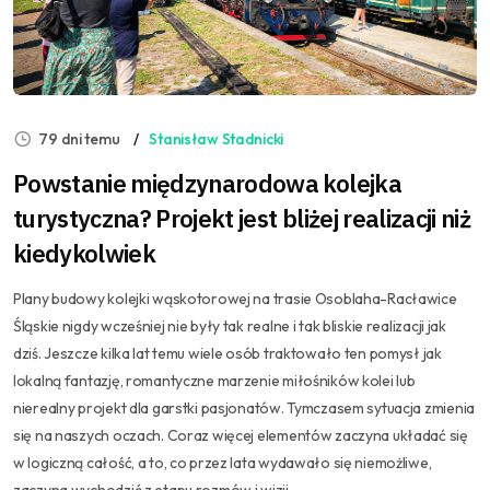
79 dni temu
Stanisław Stadnicki
Powstanie międzynarodowa kolejka
turystyczna? Projekt jest bliżej realizacji niż
kiedykolwiek
Plany budowy kolejki wąskotorowej na trasie Osoblaha-Racławice
Śląskie nigdy wcześniej nie były tak realne i tak bliskie realizacji jak
dziś. Jeszcze kilka lat temu wiele osób traktowało ten pomysł jak
lokalną fantazję, romantyczne marzenie miłośników kolei lub
nierealny projekt dla garstki pasjonatów. Tymczasem sytuacja zmienia
się na naszych oczach. Coraz więcej elementów zaczyna układać się
w logiczną całość, a to, co przez lata wydawało się niemożliwe,