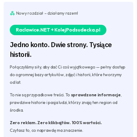
Nowy rozdział – działamy razem!
Raclawice.NET + KolejPodsudecka.pl
Jedno konto. Dwie strony. Tysiące
historii.
Połączyliśmy siły, aby dać Ci coś wyjątkowego — pełny dostęp
do ogromnej bazy artykułów, zdjęć i historii, które tworzymy
od lat.
To nie są przypadkowe treści. To
sprawdzone informacje
,
prawdziwe historie i pasja ludzi, którzy znają ten region od
środka.
Zero reklam. Zero klikbajtów. 100% wartości.
Czytasz to, co naprawdę ma znaczenie.