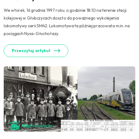
We wtorek, 16 grudnia 1997 roku, o godzinie 18:10 na terenie stacji
kolejowej w Głubczycach doszło do poważnego wykolejenia
lokomotywy serii SM42. Lokomotywa ta później pracowała m.in. na
pociągach Nysa-Głuchołazy.
Przeczytaj artykuł