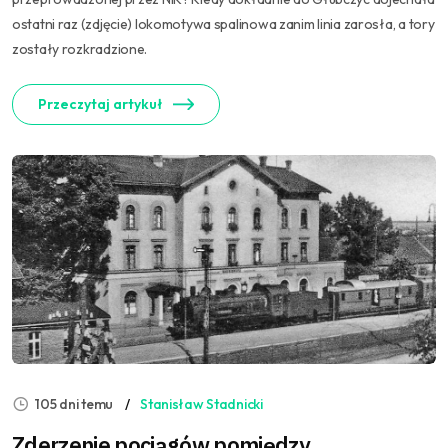
ostatni raz (zdjęcie) lokomotywa spalinowa zanim linia zarosła, a tory
zostały rozkradzione.
Przeczytaj artykuł
105 dni temu
Stanisław Stadnicki
Zderzenie pociągów pomiędzy