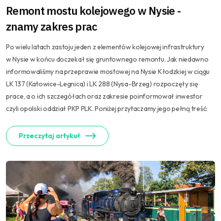
Remont mostu kolejowego w Nysie -
znamy zakres prac
Po wielu latach zastoju jeden z elementów kolejowej infrastruktury
w Nysie w końcu doczekał się gruntownego remontu. Jak niedawno
informowaliśmy na przeprawie mostowej na Nysie Kłodzkiej w ciągu
LK 137 (Katowice-Legnica) i LK 288 (Nysa-Brzeg) rozpoczęły się
prace, a o ich szczegółach oraz zakresie poinformował inwestor
czyli opolski oddział PKP PLK. Poniżej przytaczamy jego pełną treść:
Przeczytaj artykuł