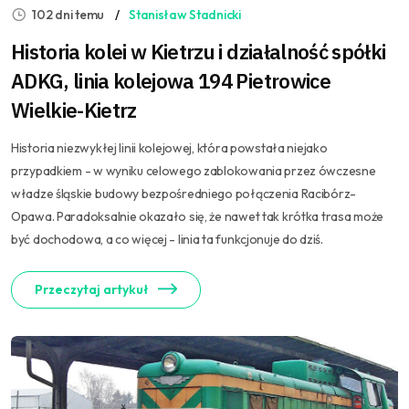
102 dni temu
Stanisław Stadnicki
Historia kolei w Kietrzu i działalność spółki
ADKG, linia kolejowa 194 Pietrowice
Wielkie-Kietrz
Historia niezwykłej linii kolejowej, która powstała niejako
przypadkiem - w wyniku celowego zablokowania przez ówczesne
władze śląskie budowy bezpośredniego połączenia Racibórz-
Opawa. Paradoksalnie okazało się, że nawet tak krótka trasa może
być dochodowa, a co więcej - linia ta funkcjonuje do dziś.
Przeczytaj artykuł