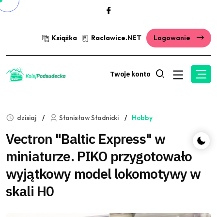
Książka
Raclawice.NET
Logowanie
Twoje konto
dzisiaj
Stanisław Stadnicki
Hobby
Vectron "Baltic Express" w
miniaturze. PIKO przygotowało
wyjątkowy model lokomotywy w
skali H0