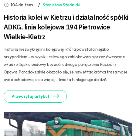
104 dni temu
Stanisław Stadnicki
Historia kolei w Kietrzu i działalność spółki
ADKG, linia kolejowa 194 Pietrowice
Wielkie-Kietrz
Historia niezwykłej linii kolejowej, która powstała niejako
przypadkiem - w wyniku celowego zablokowania przez ówczesne
władze śląskie budowy bezpośredniego połączenia Racibórz-
Opawa. Paradoksalnie okazało się, że nawet tak krótka trasa może
być dochodowa, a co więcej - linia ta funkcjonuje do dziś.
Przeczytaj artykuł