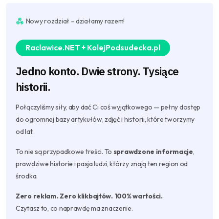
Nowy rozdział – działamy razem!
Raclawice.NET + KolejPodsudecka.pl
Jedno konto. Dwie strony. Tysiące
historii.
Połączyliśmy siły, aby dać Ci coś wyjątkowego — pełny dostęp
do ogromnej bazy artykułów, zdjęć i historii, które tworzymy
od lat.
To nie są przypadkowe treści. To
sprawdzone informacje
,
prawdziwe historie i pasja ludzi, którzy znają ten region od
środka.
Zero reklam. Zero klikbajtów. 100% wartości.
Czytasz to, co naprawdę ma znaczenie.