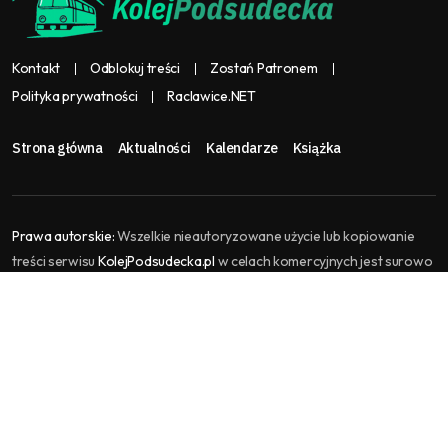
Kontakt
Odblokuj treści
Zostań Patronem
Polityka prywatności
Raclawice.NET
Strona główna
Aktualności
Kalendarze
Książka
Prawa autorskie:
Wszelkie nieautoryzowane użycie lub kopiowanie
treści serwisu
KolejPodsudecka.pl
w celach komercyjnych jest surowo
zabronione i stanowi naruszenie praw autorskich, które może
skutkować podjęciem kroków prawnych. KolejPodsudecka.pl jest
częścią serwisu
Raclawice.NET
, gromadzi i agreguje treści kolejowe.