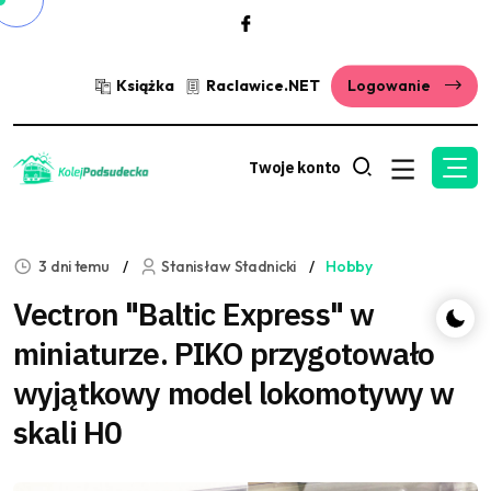
Książka
Raclawice.NET
Logowanie
Twoje konto
3 dni temu
Stanisław Stadnicki
Hobby
Vectron "Baltic Express" w
miniaturze. PIKO przygotowało
wyjątkowy model lokomotywy w
skali H0