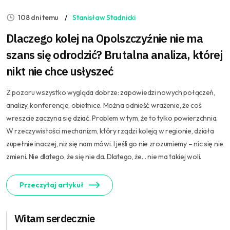
108 dni temu
Stanisław Stadnicki
Dlaczego kolej na Opolszczyźnie nie ma
szans się odrodzić? Brutalna analiza, której
nikt nie chce usłyszeć
Z pozoru wszystko wygląda dobrze: zapowiedzi nowych połączeń,
analizy, konferencje, obietnice. Można odnieść wrażenie, że coś
wreszcie zaczyna się dziać. Problem w tym, że to tylko powierzchnia.
W rzeczywistości mechanizm, który rządzi koleją w regionie, działa
zupełnie inaczej, niż się nam mówi. I jeśli go nie zrozumiemy – nic się nie
zmieni. Nie dlatego, że się nie da. Dlatego, że… nie ma takiej woli.
Przeczytaj artykuł
Witam serdecznie