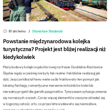
81 dni temu
Stanisław Stadnicki
Powstanie międzynarodowa kolejka
turystyczna? Projekt jest bliżej realizacji niż
kiedykolwiek
Plany budowy kolejki wąskotorowej na trasie Osoblaha-Racławice
Śląskie nigdy wcześniej nie były tak realne i tak bliskie realizacji jak
dziś. Jeszcze kilka lat temu wiele osób traktowało ten pomysł jak
lokalną fantazję, romantyczne marzenie miłośników kolei lub
nierealny projekt dla garstki pasjonatów. Tymczasem sytuacja zmienia
się na naszych oczach. Coraz więcej elementów zaczyna układać się
w logiczną całość, a to, co przez lata wydawało się niemożliwe,