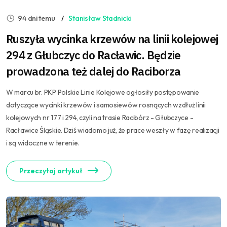
94 dni temu
Stanisław Stadnicki
Ruszyła wycinka krzewów na linii kolejowej
294 z Głubczyc do Racławic. Będzie
prowadzona też dalej do Raciborza
W marcu br. PKP Polskie Linie Kolejowe ogłosiły postępowanie
dotyczące wycinki krzewów i samosiewów rosnących wzdłuż linii
kolejowych nr 177 i 294, czyli na trasie Racibórz - Głubczyce -
Racławice Śląskie. Dziś wiadomo już, że prace weszły w fazę realizacji
i są widoczne w terenie.
Przeczytaj artykuł