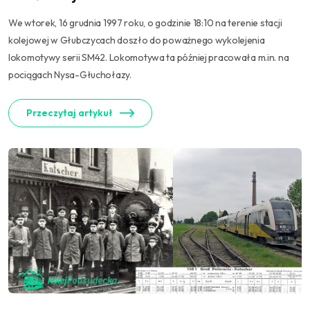
We wtorek, 16 grudnia 1997 roku, o godzinie 18:10 na terenie stacji
kolejowej w Głubczycach doszło do poważnego wykolejenia
lokomotywy serii SM42. Lokomotywa ta później pracowała m.in. na
pociągach Nysa-Głuchołazy.
Przeczytaj artykuł