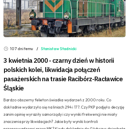
107 dni temu
Stanisław Stadnicki
3 kwietnia 2000 - czarny dzień w historii
polskich kolei, likwidacja połączeń
pasażerskich na trasie Racibórz-Racławice
Śląskie
Bardzo obszerny felieton świadka wydarzeń z 2000 roku. Co
dokładnie wydarzyło się na liniach 294 i 177. Czy PKP podjęło decyzję
zanim opinię wyraziły samorządy i czy wyniki frekwencji nie miały
znaczenia przy likwidacjach? Jakie były wyniki kontroli
przeprowadzonej przez NIK? Kiedy dokładnie do Głubczyc dojechała