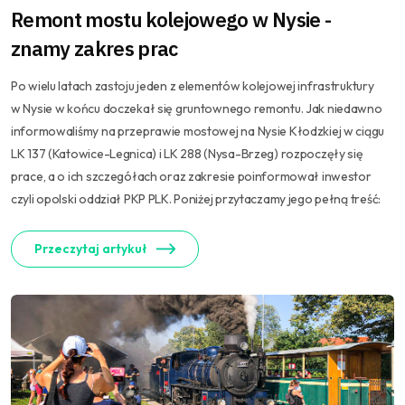
Remont mostu kolejowego w Nysie -
znamy zakres prac
Po wielu latach zastoju jeden z elementów kolejowej infrastruktury
w Nysie w końcu doczekał się gruntownego remontu. Jak niedawno
informowaliśmy na przeprawie mostowej na Nysie Kłodzkiej w ciągu
LK 137 (Katowice-Legnica) i LK 288 (Nysa-Brzeg) rozpoczęły się
prace, a o ich szczegółach oraz zakresie poinformował inwestor
czyli opolski oddział PKP PLK. Poniżej przytaczamy jego pełną treść:
Przeczytaj artykuł