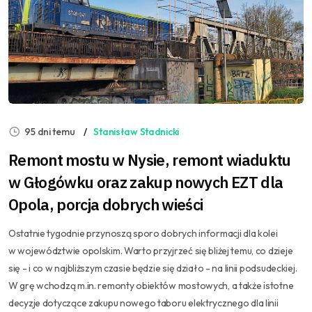
95 dni temu
Stanisław Stadnicki
Remont mostu w Nysie, remont wiaduktu
w Głogówku oraz zakup nowych EZT dla
Opola, porcja dobrych wieści
Ostatnie tygodnie przynoszą sporo dobrych informacji dla kolei
w województwie opolskim. Warto przyjrzeć się bliżej temu, co dzieje
się - i co w najbliższym czasie będzie się działo - na linii podsudeckiej.
W grę wchodzą m.in. remonty obiektów mostowych, a także istotne
decyzje dotyczące zakupu nowego taboru elektrycznego dla linii