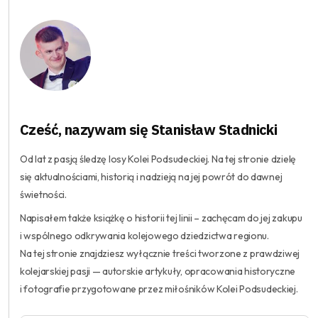
Cześć, nazywam się Stanisław Stadnicki
Od lat z pasją śledzę losy Kolei Podsudeckiej. Na tej stronie dzielę
się aktualnościami, historią i nadzieją na jej powrót do dawnej
świetności.
Napisałem także książkę o historii tej linii – zachęcam do jej zakupu
i wspólnego odkrywania kolejowego dziedzictwa regionu.
Na tej stronie znajdziesz wyłącznie treści tworzone z prawdziwej
kolejarskiej pasji — autorskie artykuły, opracowania historyczne
i fotografie przygotowane przez miłośników Kolei Podsudeckiej.