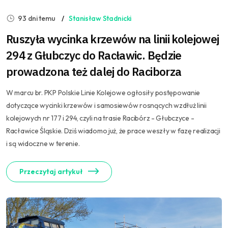
93 dni temu
Stanisław Stadnicki
Ruszyła wycinka krzewów na linii kolejowej
294 z Głubczyc do Racławic. Będzie
prowadzona też dalej do Raciborza
W marcu br. PKP Polskie Linie Kolejowe ogłosiły postępowanie
dotyczące wycinki krzewów i samosiewów rosnących wzdłuż linii
kolejowych nr 177 i 294, czyli na trasie Racibórz - Głubczyce -
Racławice Śląskie. Dziś wiadomo już, że prace weszły w fazę realizacji
i są widoczne w terenie.
Przeczytaj artykuł