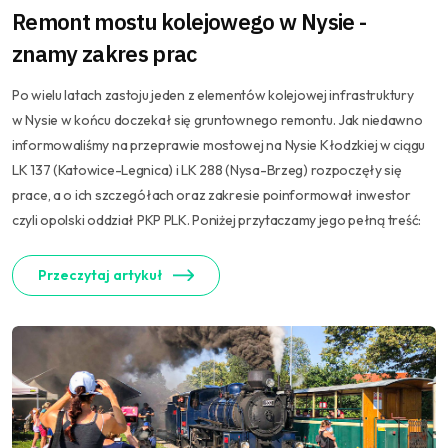
Remont mostu kolejowego w Nysie -
znamy zakres prac
Po wielu latach zastoju jeden z elementów kolejowej infrastruktury
w Nysie w końcu doczekał się gruntownego remontu. Jak niedawno
informowaliśmy na przeprawie mostowej na Nysie Kłodzkiej w ciągu
LK 137 (Katowice-Legnica) i LK 288 (Nysa-Brzeg) rozpoczęły się
prace, a o ich szczegółach oraz zakresie poinformował inwestor
czyli opolski oddział PKP PLK. Poniżej przytaczamy jego pełną treść:
Przeczytaj artykuł