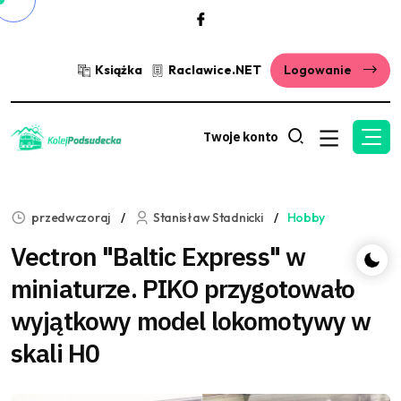
Książka
Raclawice.NET
Logowanie
Twoje konto
przedwczoraj
Stanisław Stadnicki
Hobby
Vectron "Baltic Express" w
miniaturze. PIKO przygotowało
wyjątkowy model lokomotywy w
skali H0