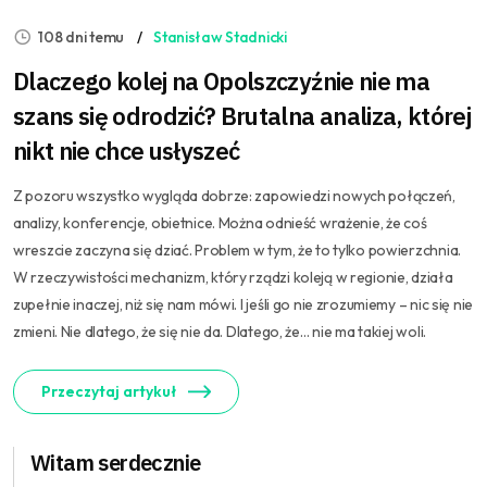
108 dni temu
Stanisław Stadnicki
Dlaczego kolej na Opolszczyźnie nie ma
szans się odrodzić? Brutalna analiza, której
nikt nie chce usłyszeć
Z pozoru wszystko wygląda dobrze: zapowiedzi nowych połączeń,
analizy, konferencje, obietnice. Można odnieść wrażenie, że coś
wreszcie zaczyna się dziać. Problem w tym, że to tylko powierzchnia.
W rzeczywistości mechanizm, który rządzi koleją w regionie, działa
zupełnie inaczej, niż się nam mówi. I jeśli go nie zrozumiemy – nic się nie
zmieni. Nie dlatego, że się nie da. Dlatego, że… nie ma takiej woli.
Przeczytaj artykuł
Witam serdecznie