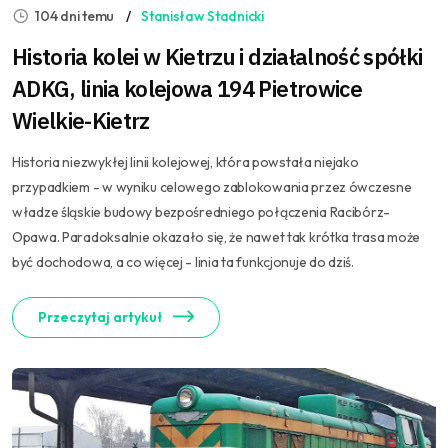
104 dni temu
Stanisław Stadnicki
Historia kolei w Kietrzu i działalność spółki
ADKG, linia kolejowa 194 Pietrowice
Wielkie-Kietrz
Historia niezwykłej linii kolejowej, która powstała niejako
przypadkiem - w wyniku celowego zablokowania przez ówczesne
władze śląskie budowy bezpośredniego połączenia Racibórz-
Opawa. Paradoksalnie okazało się, że nawet tak krótka trasa może
być dochodowa, a co więcej - linia ta funkcjonuje do dziś.
Przeczytaj artykuł