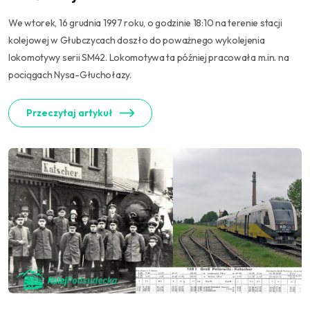
We wtorek, 16 grudnia 1997 roku, o godzinie 18:10 na terenie stacji
kolejowej w Głubczycach doszło do poważnego wykolejenia
lokomotywy serii SM42. Lokomotywa ta później pracowała m.in. na
pociągach Nysa-Głuchołazy.
Przeczytaj artykuł