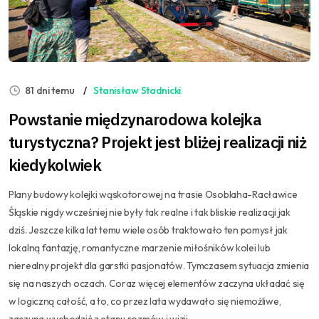
81 dni temu
Stanisław Stadnicki
Powstanie międzynarodowa kolejka
turystyczna? Projekt jest bliżej realizacji niż
kiedykolwiek
Plany budowy kolejki wąskotorowej na trasie Osoblaha-Racławice
Śląskie nigdy wcześniej nie były tak realne i tak bliskie realizacji jak
dziś. Jeszcze kilka lat temu wiele osób traktowało ten pomysł jak
lokalną fantazję, romantyczne marzenie miłośników kolei lub
nierealny projekt dla garstki pasjonatów. Tymczasem sytuacja zmienia
się na naszych oczach. Coraz więcej elementów zaczyna układać się
w logiczną całość, a to, co przez lata wydawało się niemożliwe,