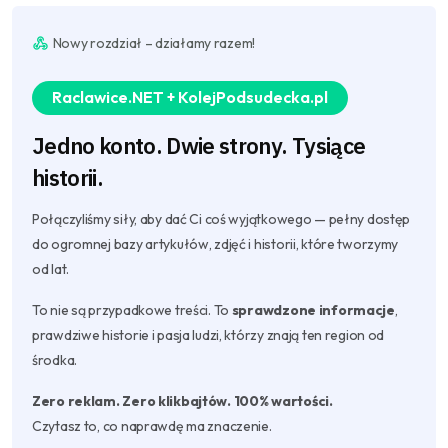
Nowy rozdział – działamy razem!
Raclawice.NET + KolejPodsudecka.pl
Jedno konto. Dwie strony. Tysiące
historii.
Połączyliśmy siły, aby dać Ci coś wyjątkowego — pełny dostęp
do ogromnej bazy artykułów, zdjęć i historii, które tworzymy
od lat.
To nie są przypadkowe treści. To
sprawdzone informacje
,
prawdziwe historie i pasja ludzi, którzy znają ten region od
środka.
Zero reklam. Zero klikbajtów. 100% wartości.
Czytasz to, co naprawdę ma znaczenie.