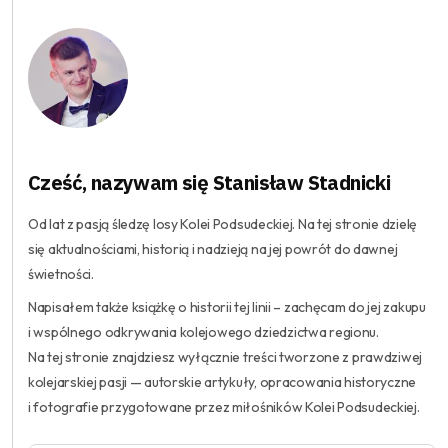
Cześć, nazywam się Stanisław Stadnicki
Od lat z pasją śledzę losy Kolei Podsudeckiej. Na tej stronie dzielę
się aktualnościami, historią i nadzieją na jej powrót do dawnej
świetności.
Napisałem także książkę o historii tej linii – zachęcam do jej zakupu
i wspólnego odkrywania kolejowego dziedzictwa regionu.
Na tej stronie znajdziesz wyłącznie treści tworzone z prawdziwej
kolejarskiej pasji — autorskie artykuły, opracowania historyczne
i fotografie przygotowane przez miłośników Kolei Podsudeckiej.