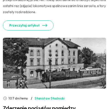
ostatni raz (zdjęcie) lokomotywa spalinowa zanim linia zarosła, a tory
zostały rozkradzione.
Przeczytaj artykuł
107 dni temu
Stanisław Stadnicki
Zderzenie pociągów pomiędzy