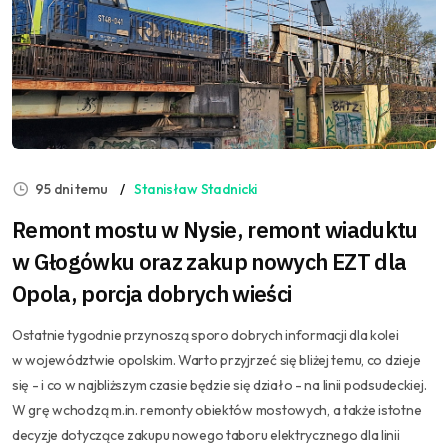
95 dni temu
Stanisław Stadnicki
Remont mostu w Nysie, remont wiaduktu
w Głogówku oraz zakup nowych EZT dla
Opola, porcja dobrych wieści
Ostatnie tygodnie przynoszą sporo dobrych informacji dla kolei
w województwie opolskim. Warto przyjrzeć się bliżej temu, co dzieje
się - i co w najbliższym czasie będzie się działo - na linii podsudeckiej.
W grę wchodzą m.in. remonty obiektów mostowych, a także istotne
decyzje dotyczące zakupu nowego taboru elektrycznego dla linii