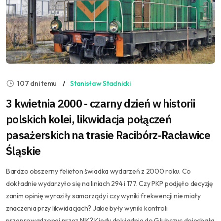
107 dni temu
Stanisław Stadnicki
3 kwietnia 2000 - czarny dzień w historii
polskich kolei, likwidacja połączeń
pasażerskich na trasie Racibórz-Racławice
Śląskie
Bardzo obszerny felieton świadka wydarzeń z 2000 roku. Co
dokładnie wydarzyło się na liniach 294 i 177. Czy PKP podjęło decyzję
zanim opinię wyraziły samorządy i czy wyniki frekwencji nie miały
znaczenia przy likwidacjach? Jakie były wyniki kontroli
przeprowadzonej przez NIK? Kiedy dokładnie do Głubczyc dojechała