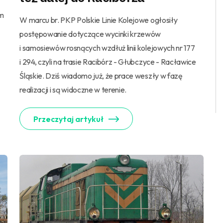
em
W marcu br. PKP Polskie Linie Kolejowe ogłosiły
postępowanie dotyczące wycinki krzewów
i samosiewów rosnących wzdłuż linii kolejowych nr 177
i 294, czyli na trasie Racibórz - Głubczyce - Racławice
Śląskie. Dziś wiadomo już, że prace weszły w fazę
realizacji i są widoczne w terenie.
Przeczytaj artykuł