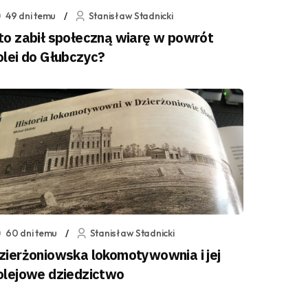
49 dni temu
Stanisław Stadnicki
to zabił społeczną wiarę w powrót
olei do Głubczyc?
60 dni temu
Stanisław Stadnicki
zierżoniowska lokomotywownia i jej
olejowe dziedzictwo