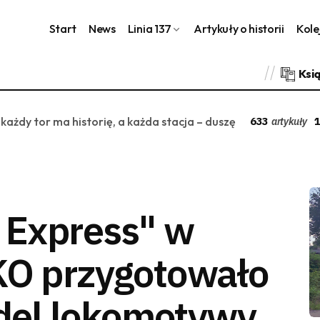
Start
News
Linia 137
Artykuły o historii
Kole
Ksi
 każdy tor ma historię, a każda stacja – duszę
633
1
artykuły
c Express" w
KO przygotowało
del lokomotywy