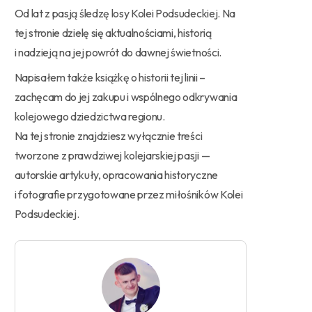
Od lat z pasją śledzę losy Kolei Podsudeckiej. Na
tej stronie dzielę się aktualnościami, historią
i nadzieją na jej powrót do dawnej świetności.
Napisałem także książkę o historii tej linii –
zachęcam do jej zakupu i wspólnego odkrywania
kolejowego dziedzictwa regionu.
Na tej stronie znajdziesz wyłącznie treści
tworzone z prawdziwej kolejarskiej pasji —
autorskie artykuły, opracowania historyczne
i fotografie przygotowane przez miłośników Kolei
Podsudeckiej.