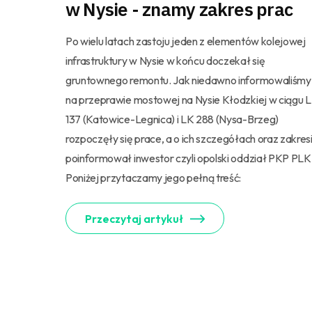
w Nysie - znamy zakres prac
Po wielu latach zastoju jeden z elementów kolejowej
infrastruktury w Nysie w końcu doczekał się
gruntownego remontu. Jak niedawno informowaliśmy
na przeprawie mostowej na Nysie Kłodzkiej w ciągu 
137 (Katowice-Legnica) i LK 288 (Nysa-Brzeg)
rozpoczęły się prace, a o ich szczegółach oraz zakres
poinformował inwestor czyli opolski oddział PKP PLK
Poniżej przytaczamy jego pełną treść:
Przeczytaj artykuł