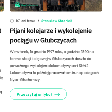
101 dni temu
Stanisław Stadnicki
t
Pijani kolejarze i wykolejenie
pociągu w Głubczycach
We wtorek, 16 grudnia 1997 roku, o godzinie 18:10 na
terenie stacji kolejowej w Głubczycach doszło do
poważnego wykolejenia lokomotywy serii SM42.
i
Lokomotywa ta później pracowała m.in. na pociągach
ię
Nysa-Głuchołazy.
zą
Przeczytaj artykuł