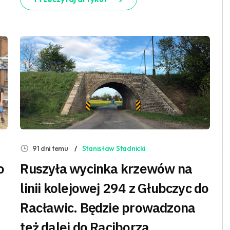
91 dni temu
Stanisław Stadnicki
o
Ruszyła wycinka krzewów na
linii kolejowej 294 z Głubczyc do
Racławic. Będzie prowadzona
też dalej do Raciborza