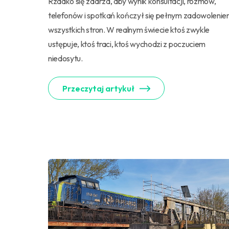
Rzadko się zdarza, aby wynik konsultacji, rozmów,
telefonów i spotkań kończył się pełnym zadowoleni
wszystkich stron. W realnym świecie ktoś zwykle
ustępuje, ktoś traci, ktoś wychodzi z poczuciem
niedosytu.
Przeczytaj artykuł