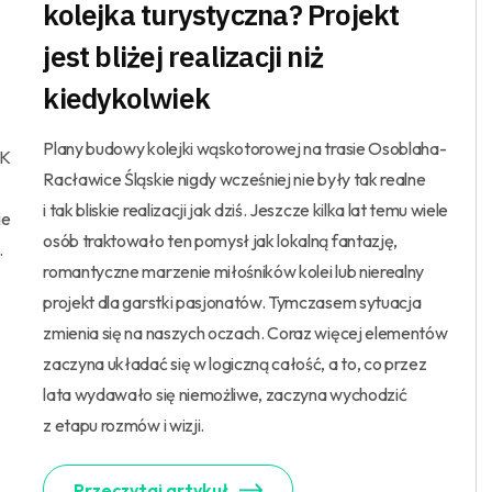
kolejka turystyczna? Projekt
jest bliżej realizacji niż
kiedykolwiek
Plany budowy kolejki wąskotorowej na trasie Osoblaha-
LK
Racławice Śląskie nigdy wcześniej nie były tak realne
i tak bliskie realizacji jak dziś. Jeszcze kilka lat temu wiele
ie
osób traktowało ten pomysł jak lokalną fantazję,
.
romantyczne marzenie miłośników kolei lub nierealny
projekt dla garstki pasjonatów. Tymczasem sytuacja
zmienia się na naszych oczach. Coraz więcej elementów
zaczyna układać się w logiczną całość, a to, co przez
lata wydawało się niemożliwe, zaczyna wychodzić
z etapu rozmów i wizji.
Przeczytaj artykuł