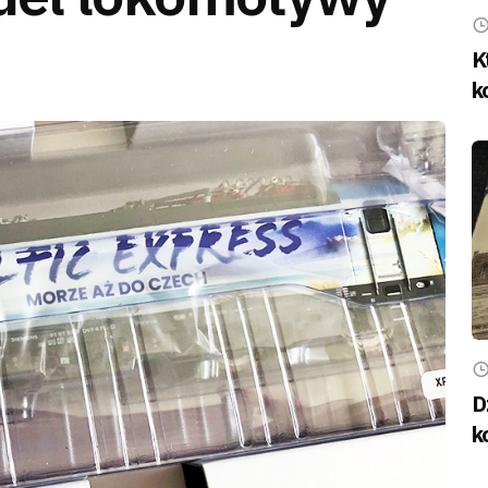
K
k
D
k