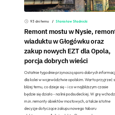
93 dni temu
Stanisław Stadnicki
Remont mostu w Nysie, remon
wiaduktu w Głogówku oraz
zakup nowych EZT dla Opola,
porcja dobrych wieści
Ostatnie tygodnie przynoszą sporo dobrych informacj
dla kolei w województwie opolskim. Warto przyjrzeć s
bliżej temu, co dzieje się - i co w najbliższym czasie
będzie się działo - na linii podsudeckiej. W grę wchod
m.in. remonty obiektów mostowych, a także istotne
decyzje dotyczące zakupu nowego taboru