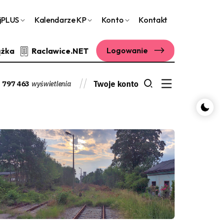
jPLUS
Kalendarze KP
Konto
Kontakt
Logowanie
ążka
Raclawice.NET
 797 463
Twoje konto
wyświetlenia