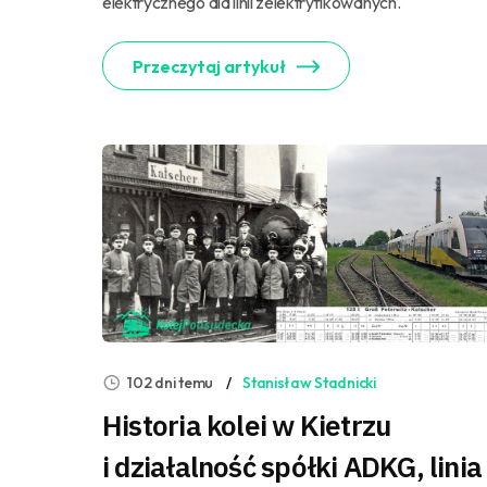
elektrycznego dla linii zelektryfikowanych.
Przeczytaj artykuł
102 dni temu
Stanisław Stadnicki
Historia kolei w Kietrzu
i działalność spółki ADKG, linia