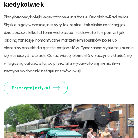
kiedykolwiek
Plany budowy kolejki wąskotorowej na trasie Osoblaha-Racławice
Śląskie nigdy wcześniej nie były tak realne i tak bliskie realizacji jak
dziś. Jeszcze kilka lat temu wiele osób traktowało ten pomysł jak
lokalną fantazję, romantyczne marzenie miłośników kolei lub
nierealny projekt dla garstki pasjonatów. Tymczasem sytuacja zmienia
się na naszych oczach. Coraz więcej elementów zaczyna układać się
w logiczną całość, a to, co przez lata wydawało się niemożliwe,
zaczyna wychodzić z etapu rozmów i wizji.
Przeczytaj artykuł