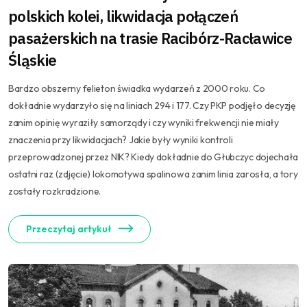
polskich kolei, likwidacja połączeń
pasażerskich na trasie Racibórz-Racławice
Śląskie
Bardzo obszerny felieton świadka wydarzeń z 2000 roku. Co
dokładnie wydarzyło się na liniach 294 i 177. Czy PKP podjęło decyzję
zanim opinię wyraziły samorządy i czy wyniki frekwencji nie miały
znaczenia przy likwidacjach? Jakie były wyniki kontroli
przeprowadzonej przez NIK? Kiedy dokładnie do Głubczyc dojechała
ostatni raz (zdjęcie) lokomotywa spalinowa zanim linia zarosła, a tory
zostały rozkradzione.
Przeczytaj artykuł