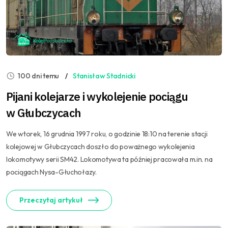
100 dni temu
Stanisław Stadnicki
Pijani kolejarze i wykolejenie pociągu
w Głubczycach
We wtorek, 16 grudnia 1997 roku, o godzinie 18:10 na terenie stacji
kolejowej w Głubczycach doszło do poważnego wykolejenia
lokomotywy serii SM42. Lokomotywa ta później pracowała m.in. na
pociągach Nysa-Głuchołazy.
Przeczytaj artykuł