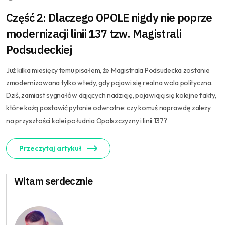
Część 2: Dlaczego OPOLE nigdy nie poprze
modernizacji linii 137 tzw. Magistrali
Podsudeckiej
Już kilka miesięcy temu pisałem, że Magistrala Podsudecka zostanie
zmodernizowana tylko wtedy, gdy pojawi się realna wola polityczna.
Dziś, zamiast sygnałów dających nadzieję, pojawiają się kolejne fakty,
które każą postawić pytanie odwrotne: czy komuś naprawdę zależy
na przyszłości kolei południa Opolszczyzny i linii 137?
Przeczytaj artykuł
Witam serdecznie