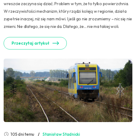
wreszcie zaczyna się dziać. Problem w tym, że to tylko powierzchnia.
W rzeczywistości mechanizm, który rządzi koleją w regionie, działa
zupełnie inaczej, niż się nam mówi. I jeśli go nie zrozumiemy – nic się nie
zmieni. Nie dlatego, że się nie da. Dlatego, że… nie ma takiej woli.
Przeczytaj artykuł
105 dni temu
Stanisław Stadnicki