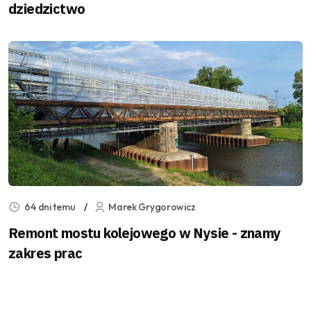
dziedzictwo
64 dni temu
Marek Grygorowicz
Remont mostu kolejowego w Nysie - znamy
zakres prac