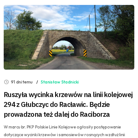
91 dni temu
Stanisław Stadnicki
Ruszyła wycinka krzewów na linii kolejowej
294 z Głubczyc do Racławic. Będzie
prowadzona też dalej do Raciborza
W marcu br. PKP Polskie Linie Kolejowe ogłosiły postępowanie
dotyczące wycinki krzewów i samosiewów rosnących wzdłuż linii