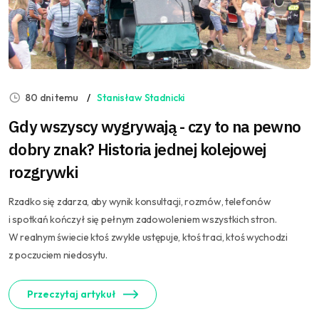
80 dni temu
Stanisław Stadnicki
Gdy wszyscy wygrywają - czy to na pewno
dobry znak? Historia jednej kolejowej
rozgrywki
Rzadko się zdarza, aby wynik konsultacji, rozmów, telefonów
i spotkań kończył się pełnym zadowoleniem wszystkich stron.
W realnym świecie ktoś zwykle ustępuje, ktoś traci, ktoś wychodzi
z poczuciem niedosytu.
Przeczytaj artykuł