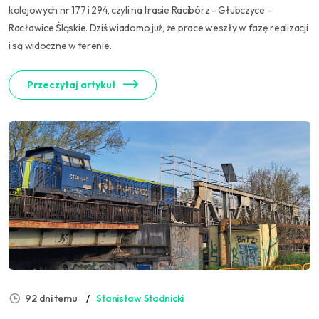
kolejowych nr 177 i 294, czyli na trasie Racibórz - Głubczyce -
Racławice Śląskie. Dziś wiadomo już, że prace weszły w fazę realizacji
i są widoczne w terenie.
Przeczytaj artykuł
92 dni temu
Stanisław Stadnicki