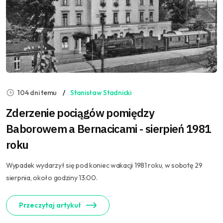
104 dni temu
Stanisław Stadnicki
Zderzenie pociągów pomiędzy
Baborowem a Bernacicami - sierpień 1981
roku
Wypadek wydarzył się pod koniec wakacji 1981 roku, w sobotę 29
sierpnia, około godziny 13:00.
Przeczytaj artykuł