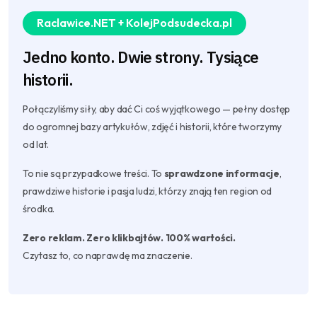
Raclawice.NET + KolejPodsudecka.pl
Jedno konto. Dwie strony. Tysiące
historii.
Połączyliśmy siły, aby dać Ci coś wyjątkowego — pełny dostęp
do ogromnej bazy artykułów, zdjęć i historii, które tworzymy
od lat.
To nie są przypadkowe treści. To
sprawdzone informacje
,
prawdziwe historie i pasja ludzi, którzy znają ten region od
środka.
Zero reklam. Zero klikbajtów. 100% wartości.
Czytasz to, co naprawdę ma znaczenie.