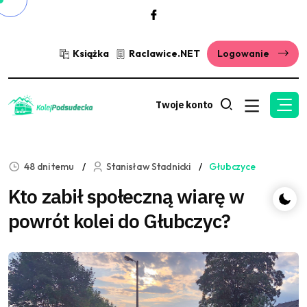
Książka
Raclawice.NET
Logowanie
Twoje konto
48 dni temu
Stanisław Stadnicki
Głubczyce
Kto zabił społeczną wiarę w
powrót kolei do Głubczyc?