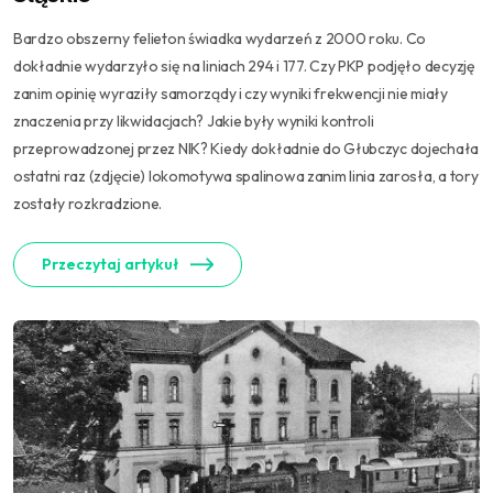
Bardzo obszerny felieton świadka wydarzeń z 2000 roku. Co
dokładnie wydarzyło się na liniach 294 i 177. Czy PKP podjęło decyzję
zanim opinię wyraziły samorządy i czy wyniki frekwencji nie miały
znaczenia przy likwidacjach? Jakie były wyniki kontroli
przeprowadzonej przez NIK? Kiedy dokładnie do Głubczyc dojechała
ostatni raz (zdjęcie) lokomotywa spalinowa zanim linia zarosła, a tory
zostały rozkradzione.
Przeczytaj artykuł