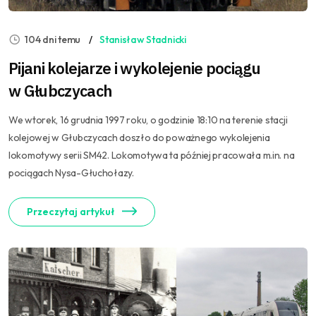
104 dni temu
Stanisław Stadnicki
Pijani kolejarze i wykolejenie pociągu
w Głubczycach
We wtorek, 16 grudnia 1997 roku, o godzinie 18:10 na terenie stacji
kolejowej w Głubczycach doszło do poważnego wykolejenia
lokomotywy serii SM42. Lokomotywa ta później pracowała m.in. na
pociągach Nysa-Głuchołazy.
Przeczytaj artykuł