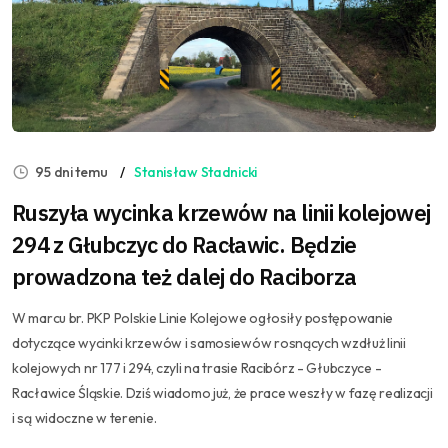
95 dni temu
Stanisław Stadnicki
Ruszyła wycinka krzewów na linii kolejowej
294 z Głubczyc do Racławic. Będzie
prowadzona też dalej do Raciborza
W marcu br. PKP Polskie Linie Kolejowe ogłosiły postępowanie
dotyczące wycinki krzewów i samosiewów rosnących wzdłuż linii
kolejowych nr 177 i 294, czyli na trasie Racibórz - Głubczyce -
Racławice Śląskie. Dziś wiadomo już, że prace weszły w fazę realizacji
i są widoczne w terenie.