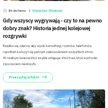
84 dni temu
Stanisław Stadnicki
Gdy wszyscy wygrywają - czy to na pewno
dobry znak? Historia jednej kolejowej
rozgrywki
Rzadko się zdarza, aby wynik konsultacji, rozmów, telefonów
i spotkań kończył się pełnym zadowoleniem wszystkich stron.
W realnym świecie ktoś zwykle ustępuje, ktoś traci, ktoś wychodzi
z poczuciem niedosytu.
Przeczytaj artykuł