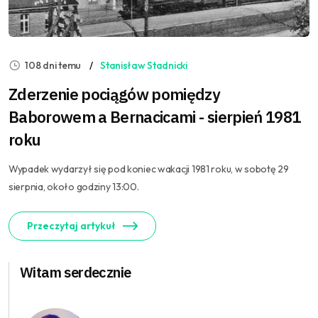
108 dni temu
Stanisław Stadnicki
Zderzenie pociągów pomiędzy
Baborowem a Bernacicami - sierpień 1981
roku
Wypadek wydarzył się pod koniec wakacji 1981 roku, w sobotę 29
sierpnia, około godziny 13:00.
Przeczytaj artykuł
Witam serdecznie