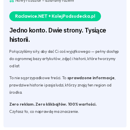
Nowy rozdział – działamy razem!
Raclawice.NET + KolejPodsudecka.pl
Jedno konto. Dwie strony. Tysiące
historii.
Połączyliśmy siły, aby dać Ci coś wyjątkowego — pełny dostęp
do ogromnej bazy artykułów, zdjęć i historii, które tworzymy
od lat.
To nie są przypadkowe treści. To
sprawdzone informacje
,
prawdziwe historie i pasja ludzi, którzy znają ten region od
środka.
Zero reklam. Zero klikbajtów. 100% wartości.
Czytasz to, co naprawdę ma znaczenie.