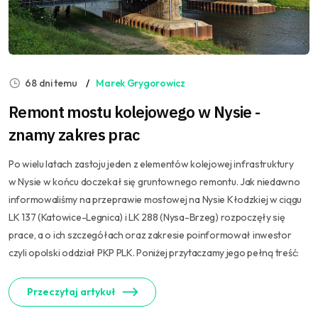
68 dni temu
Marek Grygorowicz
Remont mostu kolejowego w Nysie -
znamy zakres prac
Po wielu latach zastoju jeden z elementów kolejowej infrastruktury
w Nysie w końcu doczekał się gruntownego remontu. Jak niedawno
informowaliśmy na przeprawie mostowej na Nysie Kłodzkiej w ciągu
LK 137 (Katowice-Legnica) i LK 288 (Nysa-Brzeg) rozpoczęły się
prace, a o ich szczegółach oraz zakresie poinformował inwestor
czyli opolski oddział PKP PLK. Poniżej przytaczamy jego pełną treść:
Przeczytaj artykuł