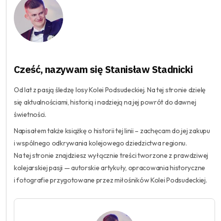
Cześć, nazywam się Stanisław Stadnicki
Od lat z pasją śledzę losy Kolei Podsudeckiej. Na tej stronie dzielę
się aktualnościami, historią i nadzieją na jej powrót do dawnej
świetności.
Napisałem także książkę o historii tej linii – zachęcam do jej zakupu
i wspólnego odkrywania kolejowego dziedzictwa regionu.
Na tej stronie znajdziesz wyłącznie treści tworzone z prawdziwej
kolejarskiej pasji — autorskie artykuły, opracowania historyczne
i fotografie przygotowane przez miłośników Kolei Podsudeckiej.