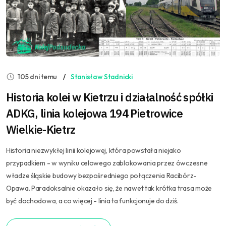
105 dni temu
Stanisław Stadnicki
Historia kolei w Kietrzu i działalność spółki
ADKG, linia kolejowa 194 Pietrowice
Wielkie-Kietrz
Historia niezwykłej linii kolejowej, która powstała niejako
przypadkiem - w wyniku celowego zablokowania przez ówczesne
władze śląskie budowy bezpośredniego połączenia Racibórz-
Opawa. Paradoksalnie okazało się, że nawet tak krótka trasa może
być dochodowa, a co więcej - linia ta funkcjonuje do dziś.