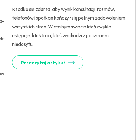
Rzadko się zdarza, aby wynik konsultacji, rozmów,
telefonów i spotkań kończył się pełnym zadowoleniem
a-
wszystkich stron. W realnym świecie ktoś zwykle
ustępuje, ktoś traci, ktoś wychodzi z poczuciem
ele
niedosytu.
Przeczytaj artykuł
tów