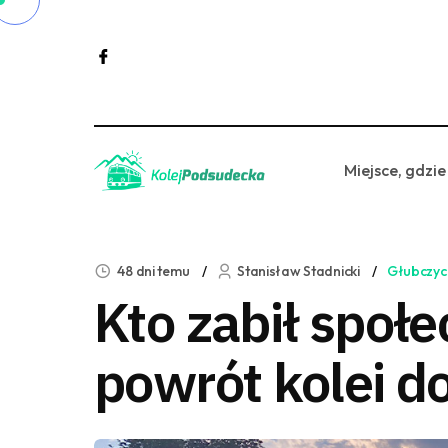
Miejsce, gdzie
48 dni temu
Stanisław Stadnicki
Głubczyc
Kto zabił społ
powrót kolei d