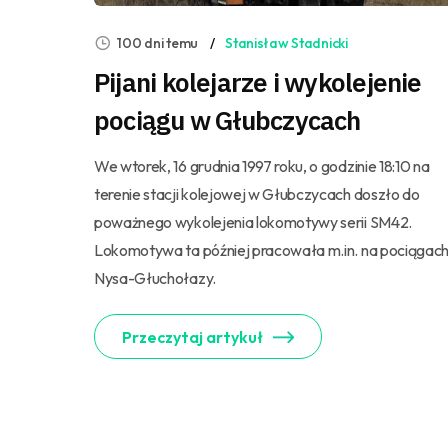
100 dni temu
Stanisław Stadnicki
Pijani kolejarze i wykolejenie
pociągu w Głubczycach
We wtorek, 16 grudnia 1997 roku, o godzinie 18:10 na
terenie stacji kolejowej w Głubczycach doszło do
poważnego wykolejenia lokomotywy serii SM42.
Lokomotywa ta później pracowała m.in. na pociągac
Nysa-Głuchołazy.
Przeczytaj artykuł