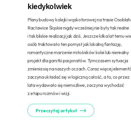
kiedykolwiek
Plany budowy kolejki wąskotorowej na trasie Osoblah
Racławice Śląskie nigdy wcześniej nie były tak realne
i tak bliskie realizacji jak dziś. Jeszcze kilka lat temu wi
osób traktowało ten pomysł jak lokalną fantazję,
romantyczne marzenie miłośników kolei lub nierealny
projekt dla garstki pasjonatów. Tymczasem sytuacja
zmienia się na naszych oczach. Coraz więcej elemen
zaczyna układać się w logiczną całość, a to, co przez
lata wydawało się niemożliwe, zaczyna wychodzić
z etapu rozmów i wizji.
Przeczytaj artykuł