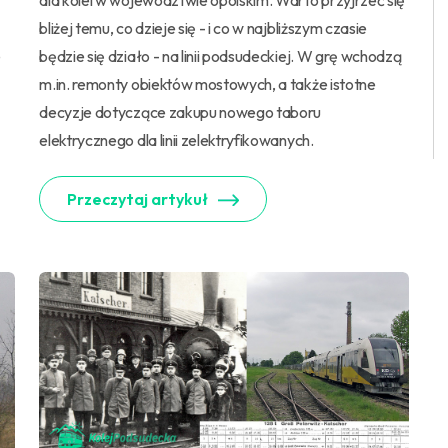
dla kolei w województwie opolskim. Warto przyjrzeć się
bliżej temu, co dzieje się - i co w najbliższym czasie
e
będzie się działo - na linii podsudeckiej. W grę wchodzą
m.in. remonty obiektów mostowych, a także istotne
decyzje dotyczące zakupu nowego taboru
elektrycznego dla linii zelektryfikowanych.
Przeczytaj artykuł