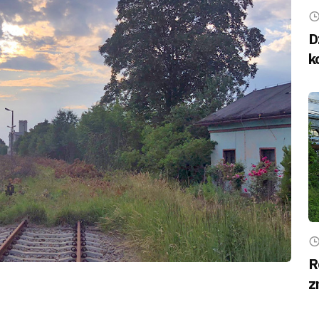
D
k
R
z