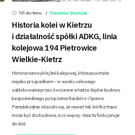
101 dni temu
Stanisław Stadnicki
Historia kolei w Kietrzu
i działalność spółki ADKG, linia
kolejowa 194 Pietrowice
Wielkie-Kietrz
Historia niezwykłej linii kolejowej, która powstała
h
niejako przypadkiem - w wyniku celowego
zablokowania przez ówczesne władze śląskie budowy
bezpośredniego połączenia Racibórz-Opawa.
Paradoksalnie okazało się, że nawet tak krótka trasa
może być dochodowa, a co więcej - linia ta funkcjonuje
do dziś.