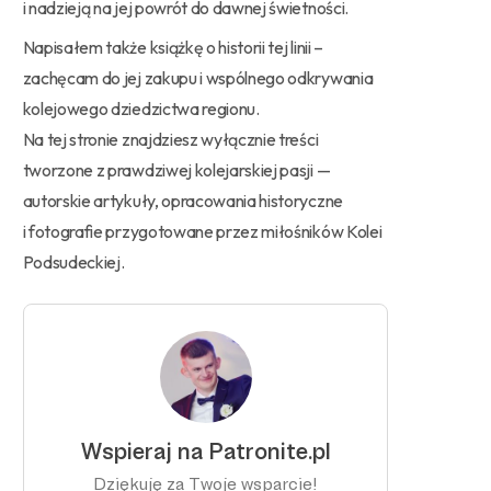
i nadzieją na jej powrót do dawnej świetności.
Napisałem także książkę o historii tej linii –
zachęcam do jej zakupu i wspólnego odkrywania
kolejowego dziedzictwa regionu.
Na tej stronie znajdziesz wyłącznie treści
tworzone z prawdziwej kolejarskiej pasji —
autorskie artykuły, opracowania historyczne
i fotografie przygotowane przez miłośników Kolei
Podsudeckiej.