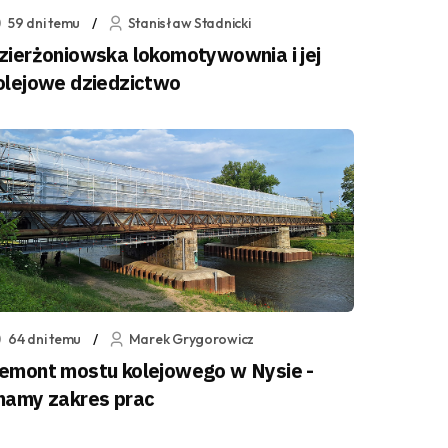
59 dni temu
Stanisław Stadnicki
zierżoniowska lokomotywownia i jej
olejowe dziedzictwo
64 dni temu
Marek Grygorowicz
emont mostu kolejowego w Nysie -
namy zakres prac