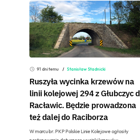
91 dni temu
Stanisław Stadnicki
Ruszyła wycinka krzewów na
linii kolejowej 294 z Głubczyc 
Racławic. Będzie prowadzona
też dalej do Raciborza
W marcu br. PKP Polskie Linie Kolejowe ogłosiły