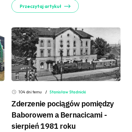
Przeczytaj artykuł
104 dni temu
Stanisław Stadnicki
Zderzenie pociągów pomiędzy
Baborowem a Bernacicami -
sierpień 1981 roku