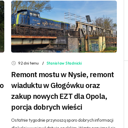
92 dni temu
Stanisław Stadnicki
Remont mostu w Nysie, remont
do
wiaduktu w Głogówku oraz
zakup nowych EZT dla Opola,
porcja dobrych wieści
Ostatnie tygodnie przynoszą sporo dobrych informacji