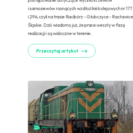
postępowanie dotyczące wycinki krzewów
i samosiewów rosnących wzdłuż linii kolejowych nr 177
i 294, czyli na trasie Racibórz - Głubczyce - Racławic
Śląskie. Dziś wiadomo już, że prace weszły w fazę
realizacji i są widoczne w terenie.
Przeczytaj artykuł