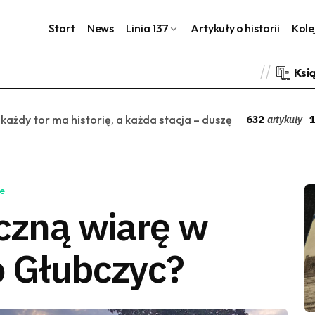
Start
News
Linia 137
Artykuły o historii
Kole
Ksi
 każdy tor ma historię, a każda stacja – duszę
632
1
artykuły
e
eczną wiarę w
o Głubczyc?