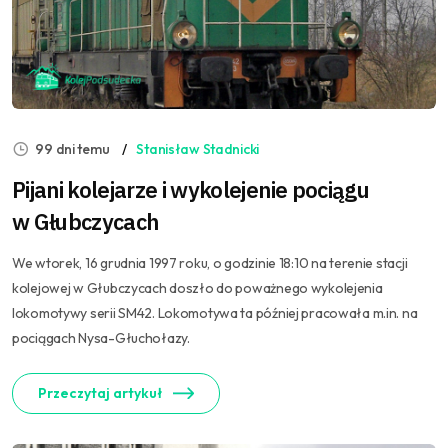
99 dni temu
Stanisław Stadnicki
Pijani kolejarze i wykolejenie pociągu
w Głubczycach
We wtorek, 16 grudnia 1997 roku, o godzinie 18:10 na terenie stacji
kolejowej w Głubczycach doszło do poważnego wykolejenia
lokomotywy serii SM42. Lokomotywa ta później pracowała m.in. na
pociągach Nysa-Głuchołazy.
Przeczytaj artykuł