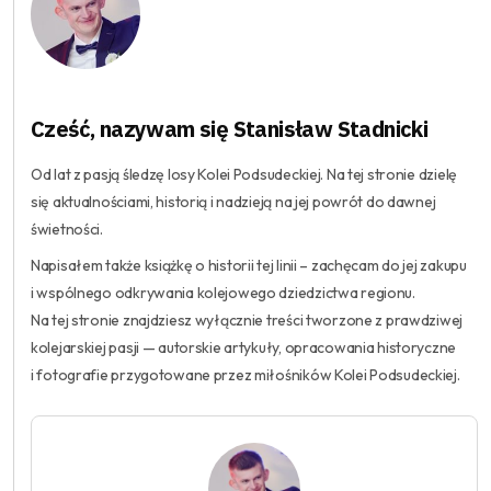
Cześć, nazywam się Stanisław Stadnicki
Od lat z pasją śledzę losy Kolei Podsudeckiej. Na tej stronie dzielę
się aktualnościami, historią i nadzieją na jej powrót do dawnej
świetności.
Napisałem także książkę o historii tej linii – zachęcam do jej zakupu
i wspólnego odkrywania kolejowego dziedzictwa regionu.
Na tej stronie znajdziesz wyłącznie treści tworzone z prawdziwej
kolejarskiej pasji — autorskie artykuły, opracowania historyczne
i fotografie przygotowane przez miłośników Kolei Podsudeckiej.