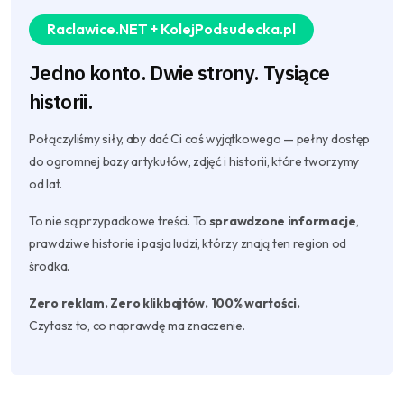
Raclawice.NET + KolejPodsudecka.pl
Jedno konto. Dwie strony. Tysiące
historii.
Połączyliśmy siły, aby dać Ci coś wyjątkowego — pełny dostęp
do ogromnej bazy artykułów, zdjęć i historii, które tworzymy
od lat.
To nie są przypadkowe treści. To
sprawdzone informacje
,
prawdziwe historie i pasja ludzi, którzy znają ten region od
środka.
Zero reklam. Zero klikbajtów. 100% wartości.
Czytasz to, co naprawdę ma znaczenie.