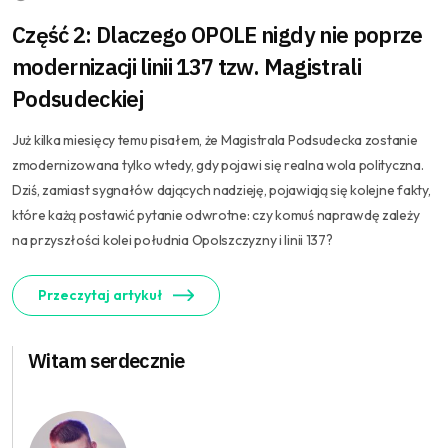
Część 2: Dlaczego OPOLE nigdy nie poprze
modernizacji linii 137 tzw. Magistrali
Podsudeckiej
Już kilka miesięcy temu pisałem, że Magistrala Podsudecka zostanie
zmodernizowana tylko wtedy, gdy pojawi się realna wola polityczna.
Dziś, zamiast sygnałów dających nadzieję, pojawiają się kolejne fakty,
które każą postawić pytanie odwrotne: czy komuś naprawdę zależy
na przyszłości kolei południa Opolszczyzny i linii 137?
Przeczytaj artykuł
Witam serdecznie