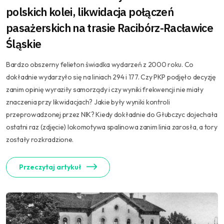
polskich kolei, likwidacja połączeń
pasażerskich na trasie Racibórz-Racławice
Śląskie
Bardzo obszerny felieton świadka wydarzeń z 2000 roku. Co
dokładnie wydarzyło się na liniach 294 i 177. Czy PKP podjęło decyzję
zanim opinię wyraziły samorządy i czy wyniki frekwencji nie miały
znaczenia przy likwidacjach? Jakie były wyniki kontroli
przeprowadzonej przez NIK? Kiedy dokładnie do Głubczyc dojechała
ostatni raz (zdjęcie) lokomotywa spalinowa zanim linia zarosła, a tory
zostały rozkradzione.
Przeczytaj artykuł