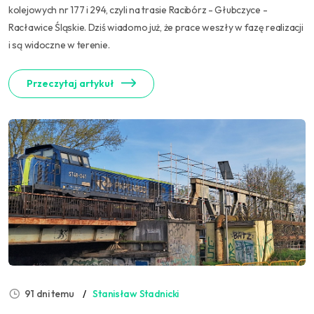
kolejowych nr 177 i 294, czyli na trasie Racibórz - Głubczyce -
Racławice Śląskie. Dziś wiadomo już, że prace weszły w fazę realizacji
i są widoczne w terenie.
Przeczytaj artykuł
91 dni temu
Stanisław Stadnicki