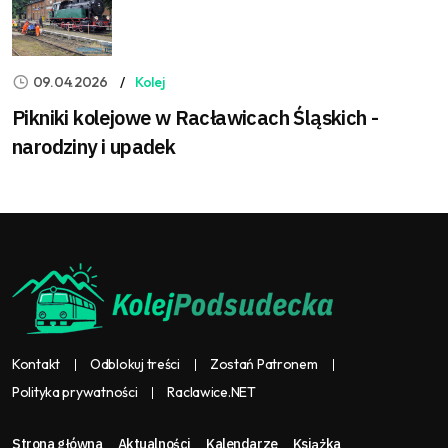
09.04.2026
Kolej
Pikniki kolejowe w Racławicach Śląskich -
narodziny i upadek
Kontakt
Odblokuj treści
Zostań Patronem
Polityka prywatności
Raclawice.NET
Strona główna
Aktualności
Kalendarze
Książka