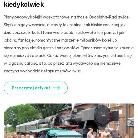
kiedykolwiek
Plany budowy kolejki wąskotorowej na trasie Osoblaha-Racławice
Śląskie nigdy wcześniej nie były tak realne i tak bliskie realizacji jak
dziś. Jeszcze kilka lat temu wiele osób traktowało ten pomysł jak
lokalną fantazję, romantyczne marzenie miłośników kolei lub
nierealny projekt dla garstki pasjonatów. Tymczasem sytuacja zmienia
się na naszych oczach. Coraz więcej elementów zaczyna układać się
w logiczną całość, a to, co przez lata wydawało się niemożliwe,
zaczyna wychodzić z etapu rozmów i wizji.
Przeczytaj artykuł