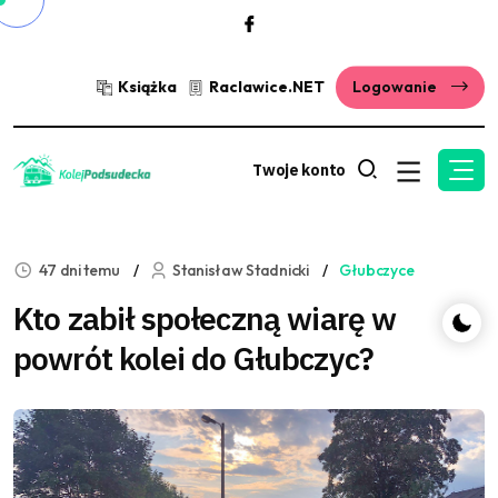
Książka
Raclawice.NET
Logowanie
Twoje konto
47 dni temu
Stanisław Stadnicki
Głubczyce
Kto zabił społeczną wiarę w
powrót kolei do Głubczyc?