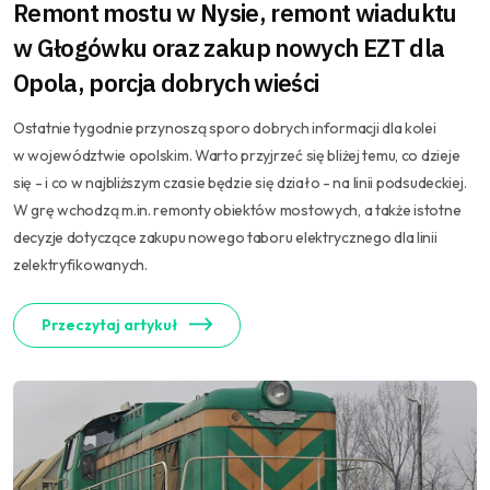
Remont mostu w Nysie, remont wiaduktu
w Głogówku oraz zakup nowych EZT dla
Opola, porcja dobrych wieści
Ostatnie tygodnie przynoszą sporo dobrych informacji dla kolei
w województwie opolskim. Warto przyjrzeć się bliżej temu, co dzieje
się - i co w najbliższym czasie będzie się działo - na linii podsudeckiej.
W grę wchodzą m.in. remonty obiektów mostowych, a także istotne
decyzje dotyczące zakupu nowego taboru elektrycznego dla linii
zelektryfikowanych.
Przeczytaj artykuł