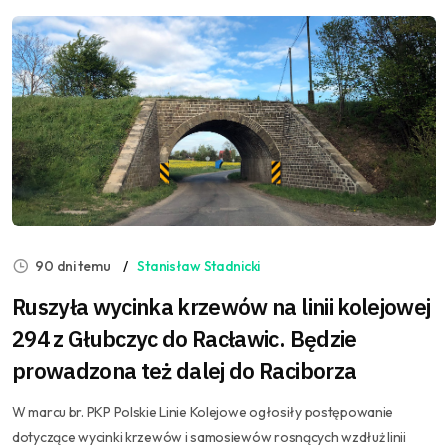
90 dni temu
Stanisław Stadnicki
Ruszyła wycinka krzewów na linii kolejowej
294 z Głubczyc do Racławic. Będzie
prowadzona też dalej do Raciborza
W marcu br. PKP Polskie Linie Kolejowe ogłosiły postępowanie
dotyczące wycinki krzewów i samosiewów rosnących wzdłuż linii