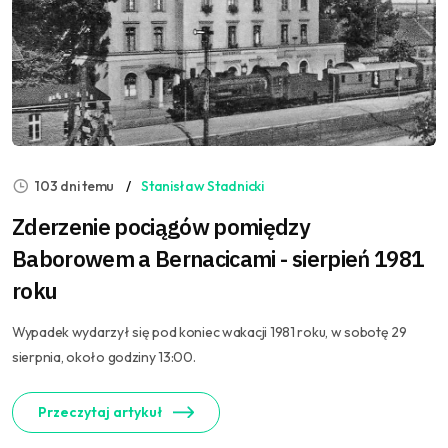
103 dni temu
Stanisław Stadnicki
Zderzenie pociągów pomiędzy
Baborowem a Bernacicami - sierpień 1981
roku
Wypadek wydarzył się pod koniec wakacji 1981 roku, w sobotę 29
sierpnia, około godziny 13:00.
Przeczytaj artykuł