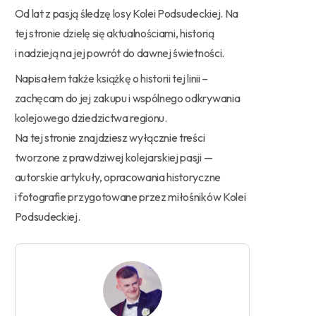
Od lat z pasją śledzę losy Kolei Podsudeckiej. Na
tej stronie dzielę się aktualnościami, historią
i nadzieją na jej powrót do dawnej świetności.
Napisałem także książkę o historii tej linii –
zachęcam do jej zakupu i wspólnego odkrywania
kolejowego dziedzictwa regionu.
Na tej stronie znajdziesz wyłącznie treści
tworzone z prawdziwej kolejarskiej pasji —
autorskie artykuły, opracowania historyczne
i fotografie przygotowane przez miłośników Kolei
Podsudeckiej.