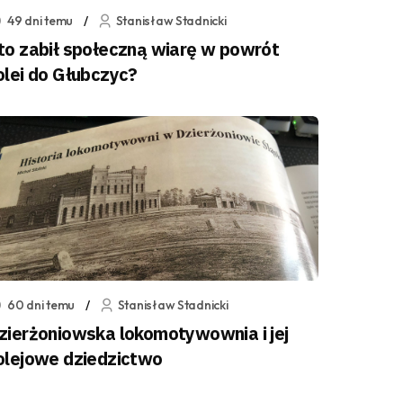
49 dni temu
Stanisław Stadnicki
to zabił społeczną wiarę w powrót
olei do Głubczyc?
60 dni temu
Stanisław Stadnicki
zierżoniowska lokomotywownia i jej
olejowe dziedzictwo