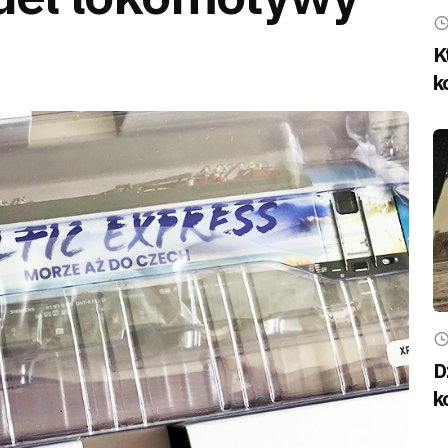
K
k
D
k