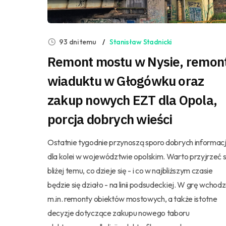
93 dni temu
Stanisław Stadnicki
Remont mostu w Nysie, remon
wiaduktu w Głogówku oraz
zakup nowych EZT dla Opola,
porcja dobrych wieści
Ostatnie tygodnie przynoszą sporo dobrych informacj
dla kolei w województwie opolskim. Warto przyjrzeć s
bliżej temu, co dzieje się - i co w najbliższym czasie
będzie się działo - na linii podsudeckiej. W grę wchod
m.in. remonty obiektów mostowych, a także istotne
decyzje dotyczące zakupu nowego taboru