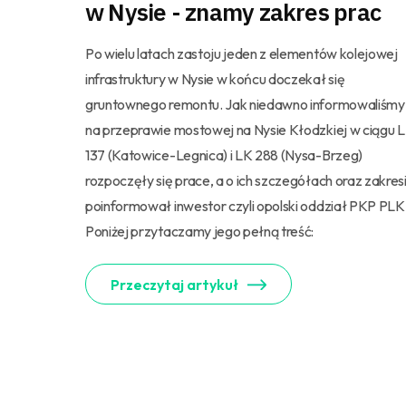
w Nysie - znamy zakres prac
Po wielu latach zastoju jeden z elementów kolejowej
infrastruktury w Nysie w końcu doczekał się
gruntownego remontu. Jak niedawno informowaliśmy
na przeprawie mostowej na Nysie Kłodzkiej w ciągu 
137 (Katowice-Legnica) i LK 288 (Nysa-Brzeg)
rozpoczęły się prace, a o ich szczegółach oraz zakres
poinformował inwestor czyli opolski oddział PKP PLK
Poniżej przytaczamy jego pełną treść:
Przeczytaj artykuł