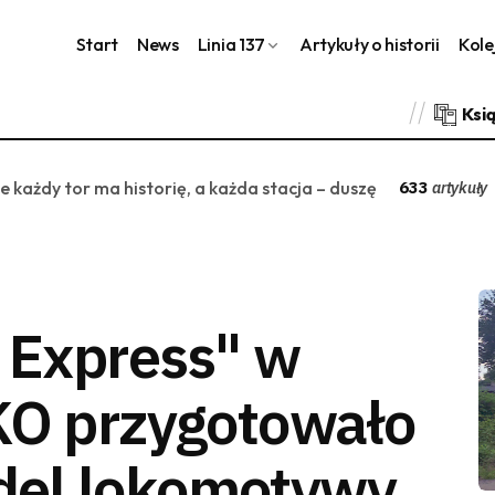
Start
News
Linia 137
Artykuły o historii
Kole
Ksi
ie każdy tor ma historię, a każda stacja – duszę
633
artykuły
c Express" w
KO przygotowało
del lokomotywy