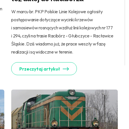
em
W marcu br. PKP Polskie Linie Kolejowe ogłosiły
postępowanie dotyczące wycinki krzewów
i samosiewów rosnących wzdłuż linii kolejowych nr 177
i 294, czyli na trasie Racibórz - Głubczyce - Racławice
Śląskie. Dziś wiadomo już, że prace weszły w fazę
realizacji i są widoczne w terenie.
Przeczytaj artykuł