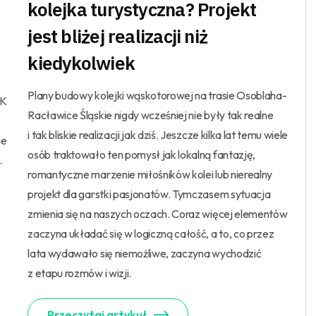
kolejka turystyczna? Projekt
jest bliżej realizacji niż
kiedykolwiek
Plany budowy kolejki wąskotorowej na trasie Osoblaha-
LK
Racławice Śląskie nigdy wcześniej nie były tak realne
i tak bliskie realizacji jak dziś. Jeszcze kilka lat temu wiele
ie
osób traktowało ten pomysł jak lokalną fantazję,
.
romantyczne marzenie miłośników kolei lub nierealny
projekt dla garstki pasjonatów. Tymczasem sytuacja
zmienia się na naszych oczach. Coraz więcej elementów
zaczyna układać się w logiczną całość, a to, co przez
lata wydawało się niemożliwe, zaczyna wychodzić
z etapu rozmów i wizji.
Przeczytaj artykuł