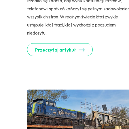
Rzadko się zdarza, aby wynik konsultacji, rozmów,
telefonów i spotkań kończył się pełnym zadowoleni
wszystkich stron. W realnym świecie ktoś zwykle
ustępuje, ktoś traci, ktoś wychodzi z poczuciem
niedosytu.
Przeczytaj artykuł