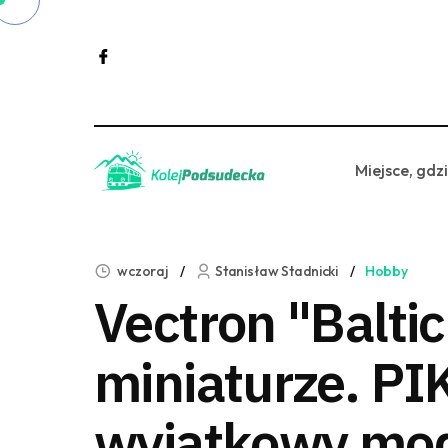
Miejsce, gdz
wczoraj
Stanisław Stadnicki
Hobby
Vectron "Balti
miniaturze. PI
wyjątkowy mo