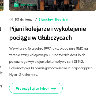
101 dni temu
Stanisław Stadnicki
t
Pijani kolejarze i wykolejenie
pociągu w Głubczycach
We wtorek, 16 grudnia 1997 roku, o godzinie 18:10 na
terenie stacji kolejowej w Głubczycach doszło do
poważnego wykolejenia lokomotywy serii SM42.
i
Lokomotywa ta później pracowała m.in. na pociągach
ię
Nysa-Głuchołazy.
zą
Przeczytaj artykuł