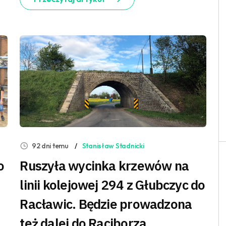
92 dni temu
Stanisław Stadnicki
o
Ruszyła wycinka krzewów na
linii kolejowej 294 z Głubczyc do
Racławic. Będzie prowadzona
też dalej do Raciborza