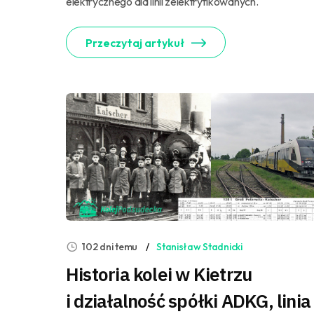
elektrycznego dla linii zelektryfikowanych.
Przeczytaj artykuł
102 dni temu
Stanisław Stadnicki
Historia kolei w Kietrzu
i działalność spółki ADKG, linia